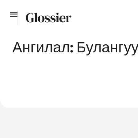
Ангилал:
Булангу