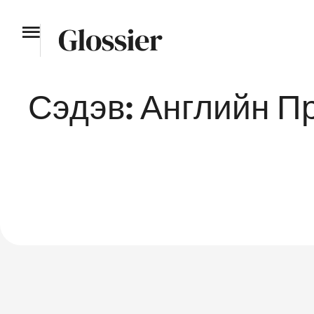
Сэдэв:
Английн П