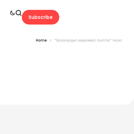
Subscribe
Home
“Залуучуудыг хөдөлмөрт бэлтгэх” төсөл