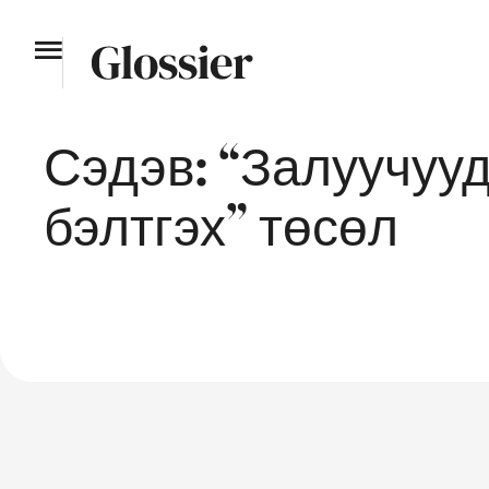
Сэдэв:
“Залуучуу
бэлтгэх” төсөл