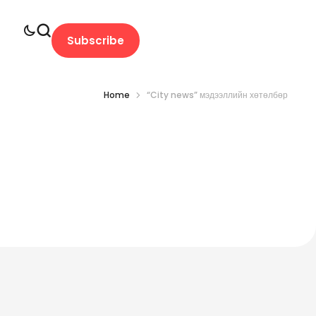
Subscribe
Home
“City news” мэдээллийн хөтөлбөр