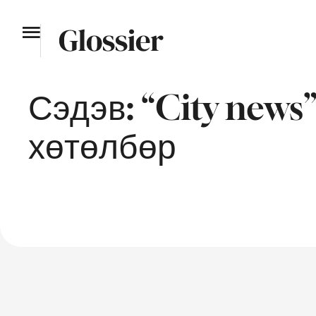
Сэдэв:
“City news
хөтөлбөр