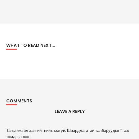
WHAT TO READ NEXT...
COMMENTS
LEAVE A REPLY
A
Таны имэйл хаягийг нийтлэхгүй.
Шаардлагатай талбаруудыг
*
гэж
l
тэмдэглэсэн