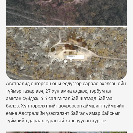
байгаль ямар байсныг түймрийн дараах зурагтай
харьцуулан хүргэе. эх сурвалж: ОБЕГ
Австралид өнгөрсөн оны есдүгээр сараас эхэлсэн ойн
түймэр газар авч, 27 хүн амиа алдаж, тэрбум ан
амьтан сүйдэж, 5.5 сая га талбай шатаад байгаа
билээ. Хүн төрөлхтнийг цочроосон аймшигт түймрийн
өмнө Австралийн үзэсгэлэнт байгаль ямар байсныг
түймрийн дараах зурагтай харьцуулан хүргэе.