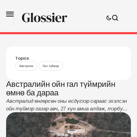
Topics:
Австрали
Гал түймэр
Австралийн ойн гал түймрийн
өмнө ба дараа
Австралид өнгөрсөн оны есдүгээр сараас эхэлсэн
ойн түймэр газар авч, 27 хүн амиа алдаж, тэрбум
ан амьтан сүйдэж, 5.5 сая га талбай шатаад
байгаа билээ. Хүн төрөлхтнийг цочроосон
аймшигт түймрийн өмнө Австралийн үзэсгэлэнт