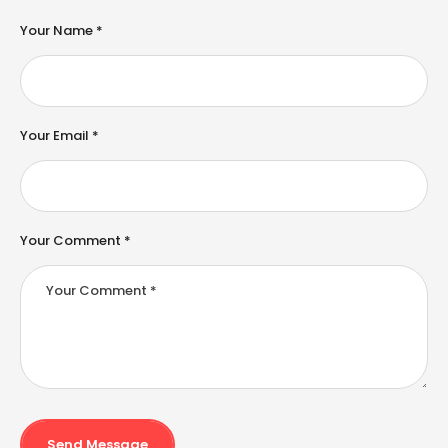
t
e
Your Name *
r
n
a
ti
v
e
Your Email *
:
Your Comment *
Send Message