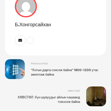
Б.Хонгорсайхан
Previous Post
“Хотын дарга сонсож байна” 1800-1200 утас
ажиллаж байна
Next Post
ХӨВСГӨЛ: Хүн шувуудыг айлын хашаанд
тэжэээж байна