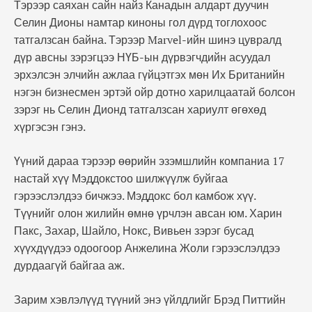
Тэрээр саяхан сайн найз Канадын алдарт дуучин
Селин Дионы намтар киноны гол дүрд тоглохоос
татгалзсан байна. Тэрээр Marvel-ийн шинэ цувралд
дүр авсны зэрэгцээ НҮБ-ын дүрвэгчдийн асуудал
эрхэлсэн элчийн ажлаа гүйцэтгэх мөн Их Британийн
нэгэн бизнесмен эртэй ойр дотно харилцаатай болсон
зэрэг нь Селин Дионд татгалзсан хариулт өгөхөд
хүргэсэн гэнэ.
Үүний дараа тэрээр өөрийн эзэмшлийн компаниа 17
настай хүү Мэддокстоо шилжүүлж буйгаа
гэрээслэлдээ бичжээ. Мэддокс бол камбож хүү.
Түүнийг олон жилийн өмнө үрчлэн авсан юм. Харин
Пакс, Захар, Шайло, Нокс, Вивьен зэрэг бусад
хүүхдүүдээ одоогоор Анжелина Жоли гэрээслэлдээ
дурдаагүй байгаа аж.
Зарим хэвлэлүүд түүний энэ үйлдлийг Брэд Питтийн