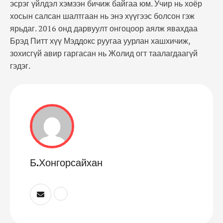
эсрэг үйлдэл хэмээн бичиж байгаа юм. Учир нь хоёр
хосын салсан шалтгаан нь энэ хүүгээс болсон гэж
ярьдаг. 2016 онд дарвуулт онгоцоор аялж явахдаа
Брэд Питт хүү Мэддокс руугаа уурлан хашхичиж,
зохисгүй авир гаргасан нь Жолид огт таалагдаагүй
гэдэг.
Б.Хонгорсайхан