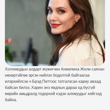
хэдэн алхмуудыг хийгээд байна. Тэрээр саяхан сайн
найз Канадын алдарт дуучин Селин Дионы намтар
киноны гол дүрд тоглохоос татгалзсан байна.
Тэрээр Marvel-ийн шинэ цувралд дүр авсны …
Холливудын алдарт жүжигчин Анжелина Жоли саяхан
нөхөртэйгөө эргэн нийлэх бодолтой байгаагаа
илэрхийлсэн ч Брэд Питтээс татгалзсан хариу аваад
байсан билээ. Харин энэ явдлын дараа од бүсгүй
өөрийн амьдралд тодорхой хэдэн алхмуудыг хийгээд
байна.