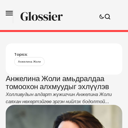
Topics:
Анжелина Жоли
Анжелина Жоли амьдралдаа
томоохон алхмуудыг эхлүүлэв
Холливудын алдарт жүжигчин Анжелина Жоли
саяхан нөхөртэйгөө эргэн нийлэх бодолтой
байгаагаа илэрхийлсэн ч Брэд Питтээс
татгалзсан хариу аваад байсан билээ. Харин энэ
явдлын дараа од бүсгүй өөрийн амьдралд тодорхой