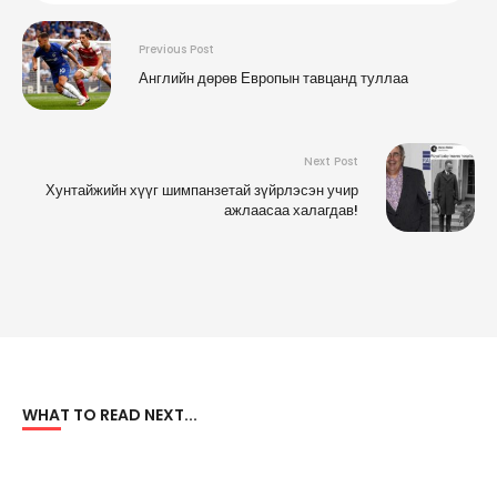
Previous Post
Английн дөрөв Европын тавцанд туллаа
Next Post
Хунтайжийн хүүг шимпанзетай зүйрлэсэн учир
ажлаасаа халагдав!
WHAT TO READ NEXT...