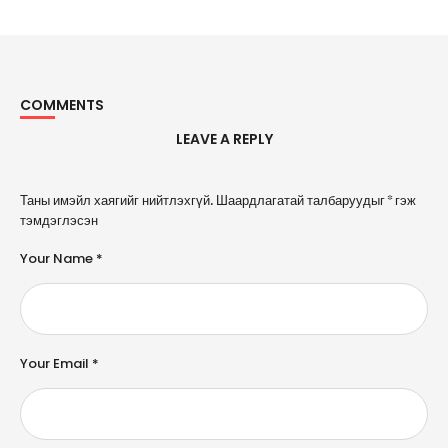
COMMENTS
LEAVE A REPLY
A
Таны имэйл хаягийг нийтлэхгүй.
Шаардлагатай талбаруудыг
*
гэж
l
тэмдэглэсэн
t
e
Your Name *
r
n
a
ti
v
e
Your Email *
: