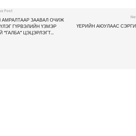
us Post
Ne
 АМРАЛТААР ЗААВАЛ ОЧИЖ
ҮЕРИЙН АЮУЛААС СЭРГ
 ҮЛЭГ ГҮРВЭЛИЙН ҮЗМЭР
Й “ГАЛБА” ЦЭЦЭРЛЭГТ
ЭЭЛЭН