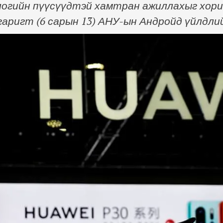
огийн пүүсүүдтэй хамтран ажиллахыг хориг
гаригт (6 сарын 13) АНУ-ын Андройд үйлдл
ы аварга компани Hongmeng үйлдлийн сист
а. Ерөнхийлөгч Дональд Трамп өнгөрсөн са
д "Huawei" компанийн Android үйлдлийн сист
омпаниудтай …