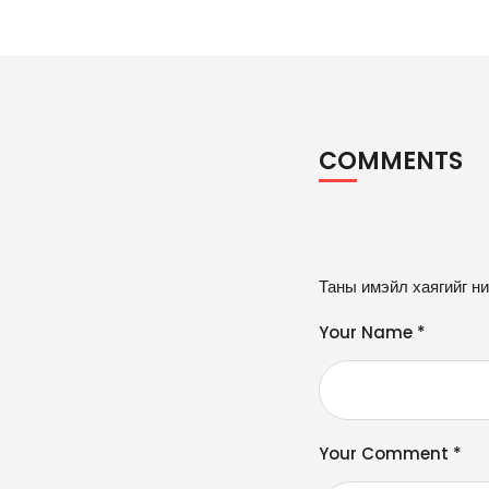
COMMENTS
A
Таны имэйл хаягийг ни
lt
e
Your Name *
r
n
a
ti
v
Your Comment *
e