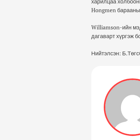
харилцаа холбооны
Hongmen барааны 
Williamson-ийн мэ
дагаварт хүргэж б
Нийтэлсэн: Б.Төгс