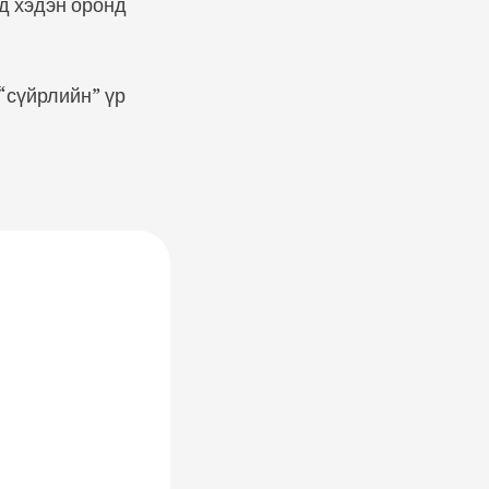
д хэдэн оронд
 “сүйрлийн” үр