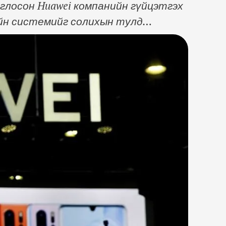
лосон Huawei компанийн гүйцэтгэх
ийн системийг солихын тулд
емийг ажиллуулах боломжтой гэж
рд Huawei компаныг Хар жагсаалтад
емийг ашигладаг Alphabet гэх мэт