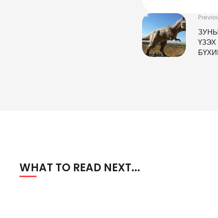
Previo
ЗУНЫ
ҮЗЭХ
БҮХИ
ХҮР
WHAT TO READ NEXT...