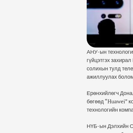
АНУ-ын технологи
гүйцэтгэх захирал
солихын тулд тел
ажиллуулах болом
Ерөнхийлөгч Дона
бөгөөд “Huawei” к
технологийн компа
НҮБ-ын Дэлхийн О