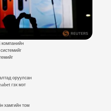
i компанийн
 системийг
темийг
алтад оруулсан
abet гэх мэт
н хамгийн том