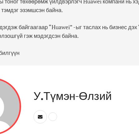
 тоног төхөөрөмж үйлдвэрлэгч Huawei компани нь хэ
тэмдэг эзэмшсэн байна.
дэгдэж байгаагаар “Huawei” -ыг таслах нь бизнес дэх
олзошгүй гэж мэдэгдсэн байна.
билгүүн
У.Түмэн-Өлзий