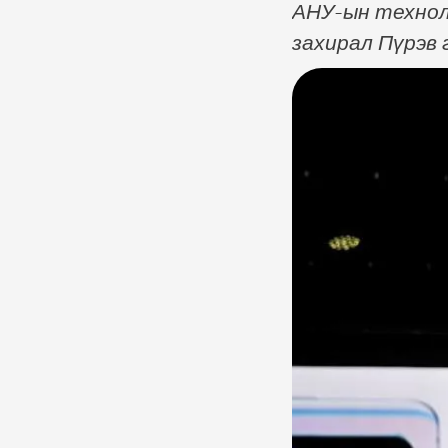
АНУ-ын технол
захирал Пүрэв 
телефон утасн
мэдэгдсэн байн
оруулсан бөгөө
технологийн к