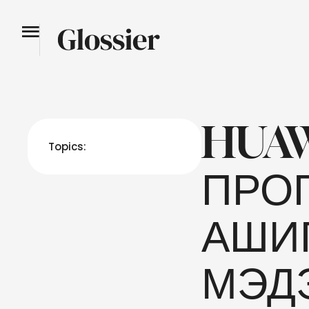
HUA
Topics:
ПРО
АШИ
МЭД