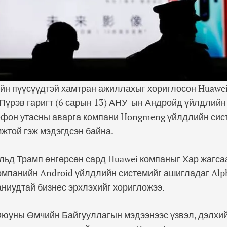
йн пүүсүүдтэй хамтран ажиллахыг хориглосон Huawe
 Пүрэв гаригт (6 сарын 13) АНУ-ын Андройд үйлдлийн
ефон утасны аварга компани Hongmeng үйлдлийн сис
жтой гэж мэдэгдсэн байна.
льд Трамп өнгөрсөн сард Huawei компаныг Хар жагса
омпанийн Android үйлдлийн системийг ашигладаг Alph
ниудтай бизнес эрхлэхийг хоригложээ.
юуны Өмчийн Байгууллагын мэдээнээс үзвэл, дэлхий