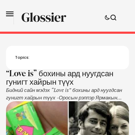
Topics:
“Love is” бохины ард нуугдсан
гунигт хайрын түүх
Бидний сайн мэдэх “Love is” бохины ард нуугдсан
гунигт хайрын түүх -Оросын рэппэр Ярмакын
"Сердце бацана" дууны клипээр олонд танигдсан
"Love is" бохь нь одоогийн залуусын хайрын зууч
болсон гэхэд хилсдэхгүй. Бохины дотор талд
амраг хосуудын амьдралыг өгүүлдэг хөөрхөн