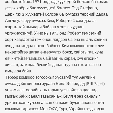
холбоотой аж. 1971 онд тэд хүүхэдтэй болсон ба комик
дээрх хоёр ч бас хүүхэдтэй болжээ. Тэд Стефано,
Дари гэх 2 хүүхэдтэй болсон ба хүүхдээ төрсний дараа
Англи улс руу нүүжээ. Ким, Роберто 2 хамтдаа аз
жаргалтай амьдарч байсан ч энэ нь удаан
үргэжилсэнгүй. Учир нь 1975 онд Роберт төмсөгний
хорт хавдартай гэж оношлогдсон ба энэ нь аль хэдийн
хүнд шатандаа орсон байжээ. Ким комикноосоо илүү
нөхөртэйгээ цагаа өнгөрүүлэх болж, хайртыгаа хүнд
өвчинтэйгээ тэмцэж байгааг нь харан, хүч өгөхийг
хичээж, хамтдаа бүхнийг даван туулна гэх итгэлээр
амьдарч байв.
Тэрээр комикоо зогсоохыг хүсээгүй тул Английн
хүүхэлдэйн киноны зураач Билл Эспридэд (Bill Espri)
уг комикыг өөрийнх нь гарын үсэгтэйгээр цаашид
гаргаж байх санал тавьсан аж. Билл ч энэ саналыг
уриалгахан хүлээн авсан ба нэмж будан анхны өнгөт
комикыг гаргажээ. Мөн ОХУ, Турк, Украйны хэд хэдэн