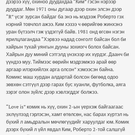
дээрээ хүү, охиноо дуудахдаа “Ким” гэсэн нэрээр
дууддаг. Мөн 1971 оны дугаар дээр охин элсэн дээр
“R” үсэг зурсан байдаг ба энэ нь мэдээж Роберто гэх
нэрний товчлол ажээ. Ким хэзээ ч өөрийгөө жинхэнэ
уран бүтээлч гэж үздэггүй байв. 1981 онд өгсөн нэгэн
ярилцлагандаа “Хэрвээ надад сонголт байсан бол би
хайрын тухай уянгын дууны зохиогч болох байсан.
Хайрын дуу миний сэтгэлд үнэхээр их хүрдэг. Даанч би
үүндээ муу. Тиймээс өөрийн мэдрэмжээ арай өөр
аргаар илэрхийлэх арга олсон” хэмээсэн байна.
Комикс маш хурдан алдартай болсон бөгөөд одоо
зөвхөн сэтгүүл дээр гарах бус хуанли, футболка, аяга
зэрэг олон зүйлс дээр хэвлэгддэг болжээ.
“Love is” комик нь хүү, охин 2-ын үерхэж байгаагаас
эхлүүлээд гэрлэсэн, хамт өтөлсөн, нас барах хүртэл нь
бүхий л амьдралын мөчлөгүүдийг харуулдаг юм. Комик
дээрх бүхий л үйл явдал Ким, Роберто 2-той салшгүй