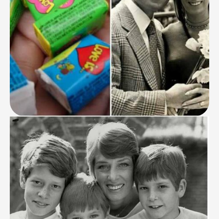
зурагнууд байдаг болохоор цуглуулдаг хүн ч олон
байдаг. Харин та уг зургуудыг зүгээр л бодож
байгаад …