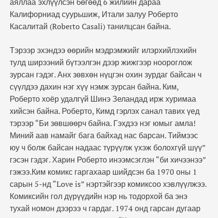
аяллаа эхлүүлсэн бөгөөд 6 жилийн дараа
Калифорниад суурьшиж, Итали залуу Роберто
Касалитай (Roberto Casali) танилцсан байна.
Тэрээр эхэндээ өөрийн мэдрэмжийг илэрхийлэхийн
тулд ширээний бүтээлгэн дээр жижгээр ноороглож
зурсан гэдэг. Анх зөвхөн нүцгэн охин зурдаг байсан ч
сүүлдээ дахин нэг хүү нэмж зурсан байна. Ким,
Роберто хоёр удалгүй Шинэ Зеландад ирж хуримаа
хийсэн байна. Роберто, Кимд гэрлэх санал тавих үед
тэрээр “Би зөвшөөрч байна. Гэхдээ нэг юмыг амла!
Миний аав намайг бага байхад нас барсан. Тиймээс
юу ч болж байсан надаас түрүүлж үхэж болохгүй шүү”
гэсэн гэдэг. Харин Роберто инээмсэглэн “би хичээнээ”
гэжээ.Ким комикс гаргахаар шийдсэн ба 1970 оны 1
сарын 5-нд “Love is” нэртэйгээр комиксоо хэвлүүлжээ.
Комиксийн гол дүрүүдийн нэр нь тодорхой ба энэ
тухай номон дээрээ ч гардаг. 1974 онд гарсан дугаар