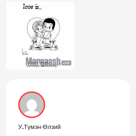
У.Түмэн-Өлзий