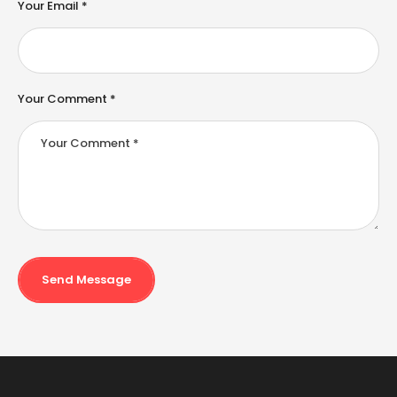
e
Your Email *
:
Your Comment *
Send Message