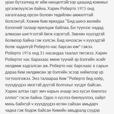
уран бүтээлчид яг ийм нөхцөлтэйгээр цаашид комикыг
үргэлжлүүлсэн байна. Харин Роберто 1975 онд
хагалгаанд орсон боловч төдийлөн амжилттай
болсонгүй. Хожим Ким ярихдаа “Бид шинэ жилийн
бэлэгний талаар ярилцаж байлаа. Би түүнээс надад
алмазан шигтгээтэй бөгж хэрэггүй. Зөвхөн хүүхэдтэй
болмоор байна гэж хэлсэн. Бид хичээсэн ч хүүхэдтэй
болж чадалгүй Роберто нас барсан юм” гэжээ.
Роберто 1976 онд 31 насандаа таалал төгсжээ. Харин
Робертог нас барахаас өмнө түүний эр бэлгийн эсийг
хөлдөөж хадгалсан аж. Роберто нас барснаас 6 сарын
дараа Ким хөлдөөсөн эр бэлгийн эсээр хиймлээр үр
тогтоолгожээ. Энэ талаараа Ким “Роберто бид хоёр,
хүүхдүүдээ эмэгтэй дүүтэй болгохыг хүсдэг байсан.
Харин алтан гарт эмч нарын ачаар энэ хүсэл биеллээ
оллоо” гэсэн байна. Одоо л хүслээ биелүүллээ, хайрт
минь байхгүй ч хүүхдүүдээ өсгөн сайхан амьдарч
чадна гэж бодож байсан Кимийн амьдралд сүүдэр