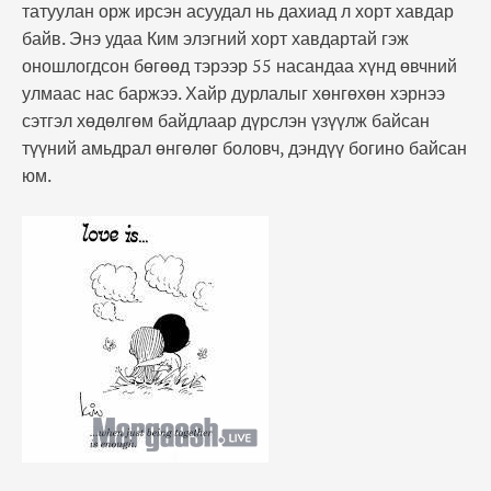
татуулан орж ирсэн асуудал нь дахиад л хорт хавдар
байв. Энэ удаа Ким элэгний хорт хавдартай гэж
оношлогдсон бөгөөд тэрээр 55 насандаа хүнд өвчний
улмаас нас баржээ. Хайр дурлалыг хөнгөхөн хэрнээ
сэтгэл хөдөлгөм байдлаар дүрслэн үзүүлж байсан
түүний амьдрал өнгөлөг боловч, дэндүү богино байсан
юм.