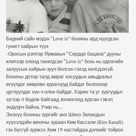
Бидний сайн мэдэх “Love is” бохины ард нуугдсан
гунигт хайрын түүх
-Оросын рэппэр Ярмакын “Сердце бацана” дууны
клипээр олонд танигдсан “Love is” бохь нь одоогийн
залуусын хайрын зууч болсон гэхэд хилсдэхгүй.
Бохины дотор талд амраг хосуудын амьдралыг
өгүүлдэг хөөрхөн зурагнууд байдаг болохоор
цуглуулдаг хүн ч олон байдаг. Харин та уг зургуудыг
зүгээр л бодож байгаад зохиогоод зурсан гэвэл
эндүүрч байна. Учир нь…
Энэхүү бохины зургийг анх Шинэ Зеландын
хүүхэлдэйн киноны зураач Ким Кассали (Kim Kasali)
гэх бүсгүй зуржээ. Ким 19 настайдаа дэлхийг тойрох