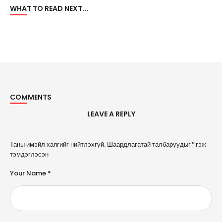
WHAT TO READ NEXT...
COMMENTS
LEAVE A REPLY
A
Таны имэйл хаягийг нийтлэхгүй.
Шаардлагатай талбаруудыг
*
гэж
l
тэмдэглэсэн
t
e
Your Name *
r
n
a
ti
v