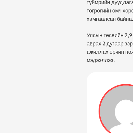
түймрийн дуудлага
төгрөгийн өмч хөр
хамгаалсан байна
Улсын төсвийн 2,9
аврах 2 дугаар зэ
ажиллах орчин нө
мэдээллээ.