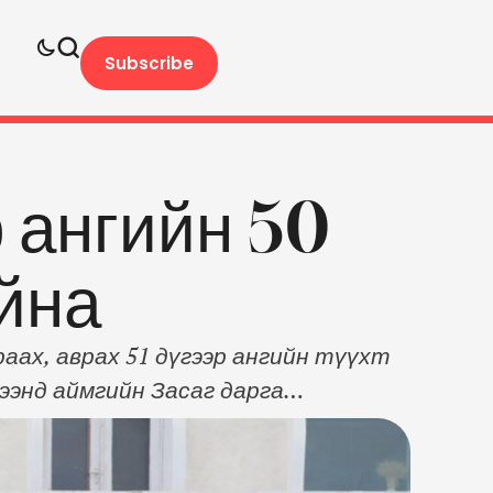
Subscribe
р ангийн 50
йна
аах, аврах 51 дүгээр ангийн түүхт
ээнд аймгийн Засаг дарга
рдэнэбаатар болон үе, үеийн алба
чилан сэргийлэх ажлыг зохицуулах