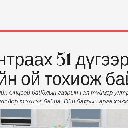
нтраах 51 дүгээ
йн ой тохиож ба
йн Онцгой байдлын газрын Гал түймэр унтр
нөөдөр тохиож байна. Ойн баярын арга хэмж
нцгой байдлын газрын дарга, хурандаа Д.Э
он юм. Энэ үеэр аймгийн Гэмт хэргээс урьд
өөс “БМНС” ХХК-тай хамтран Онцгой …