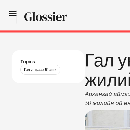
Гал у
Topics:
Гал унтраах 51 анги
жили
Архангай аймги
50 жилийн ой ө
Ц.Мөнхнасан, О
хаагчид оролцс
салбар зөвлөл