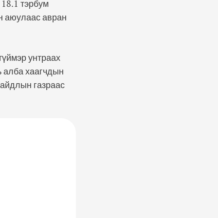
 18.1 тэрбум
йн аюулаас авран
түймэр унтраах
ь алба хаагчдын
байдлын газраас