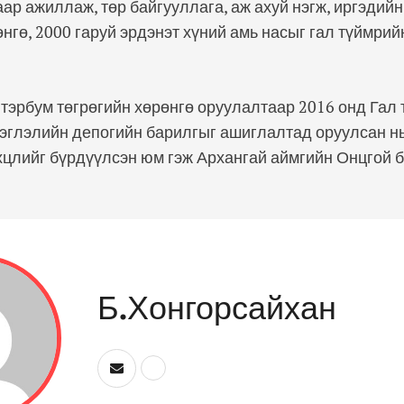
ар ажиллаж, төр байгууллага, аж ахуй нэгж, иргэдийн
өнгө, 2000 гаруй эрдэнэт хүний амь насыг гал түймри
.
 тэрбум төгрөгийн хөрөнгө оруулалтаар 2016 онд Гал 
рэглэлийн депогийн барилгыг ашиглалтад оруулсан н
хцлийг бүрдүүлсэн юм гэж Архангай аймгийн Онцгой 
Б.Хонгорсайхан