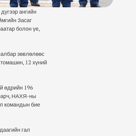
 дүгээр ангийн
ймгийн Засаг
аатар болон үе,
 салбар зөвлөлөөс
томашин, 12 хүний
й өдрийн 196
 гарч, НАХЯ-ны
ал командын бие
удаагийн гал