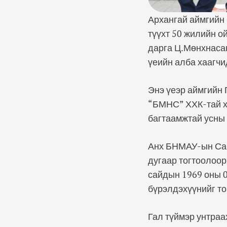
Архангай аймгийн 
түүхт 50 жилийн о
дарга Ц.Мөнхнасан
үеийн алба хаагчи
Энэ үеэр аймгийн 
“БМНС” ХХК-тай ха
багтаамжтай усны 
Анх БНМАУ-ын Сай
дугаар тогтоолоор
сайдын 1969 оны 0
бүрэлдэхүүнийг то
Гал түймэр унтраа