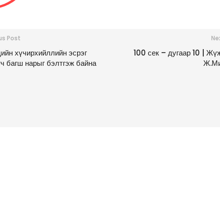
us Post
Ne
ийн хүчирхийллийн эсрэг
100 сек – дугаар 10 | Жү
гч багш нарыг бэлтгэж байна
Ж.М