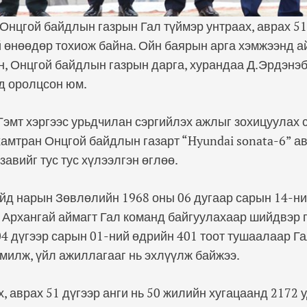
Онцгой байдлын газрын Гал түймэр унтраах, аврах 51
й өнөөдөр тохиож байна. Ойн баярын арга хэмжээнд а
, Онцгой байдлын газрын дарга, хурандаа Д.Эрдэнэб
д оролцсон юм.
Гэмт хэргээс урьдчилан сэргийлэх ажлыг зохицуулах
мтран Онцгой байдлын газарт “Hyundai sonata-6” ав
завийг тус тус хүлээлгэн өглөө.
д нарын Зөвлөлийн 1968 оны 06 дугаар сарын 14-ни
 Архангай аймагт Гал команд байгуулахаар шийдвэр
4 дүгээр сарын 01-ний өдрийн 401 тоот тушаалаар Г
милж, үйл ажиллагааг нь эхлүүлж байжээ.
х, аврах 51 дүгээр анги нь 50 жилийн хугацаанд 2172 