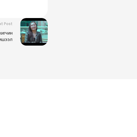
xt Post
жигчин
ишээл