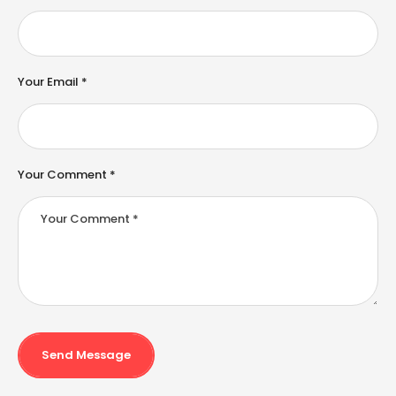
n
a
ti
v
e
Your Email *
:
Your Comment *
Send Message