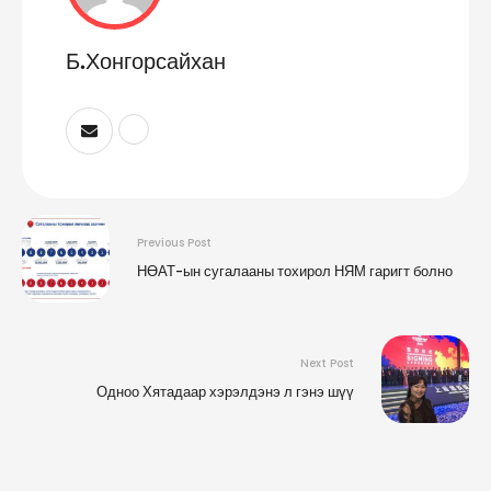
Б.Хонгорсайхан
Previous Post
НӨАТ-ын сугалааны тохирол НЯМ гаригт болно
Next Post
Одноо Хятадаар хэрэлдэнэ л гэнэ шүү