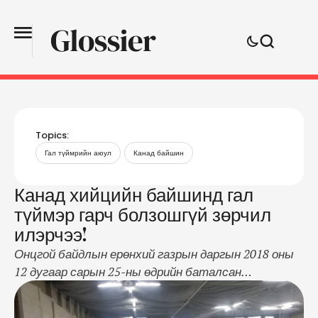
Topics:
Гал түймрийн аюул
Канад байшин
Канад хийцийн байшинд гал
түймэр гарч болзошгүй зөрчил
илэрчээ!
Онцгой байдлын ерөнхий газрын даргын 2018 оны
12 дугаар сарын 25-ны өдрийн баталсан
удирдамжийн дагуу улсын хэмжээнд үйл ажиллагаа
явуулж байгаа Канад хийцийн модон цэцэрлэг,