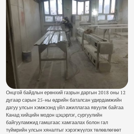
сургуулийн байгууламжид гамшгаас хамгаалах
болон гал түймрийн улсын хяналтыг хэрэгжүүлэх
төлөвлөгөөт бус хяналт шалгалтыг зохион
байгууллаа. Шалгалтад улсын хэмжээнд үйл
ажиллагаа явуулдаг нийт 57 канад хийцийн модон
цэцэрлэг, сургуулийн барилга, …
Онцгой байдлын ерөнхий газрын даргын 2018 оны 12
дугаар сарын 25-ны өдрийн баталсан удирдамжийн
дагуу улсын хэмжээнд үйл ажиллагаа явуулж байгаа
Канад хийцийн модон цэцэрлэг, сургуулийн
байгууламжид гамшгаас хамгаалах болон гал
түймрийн улсын хяналтыг хэрэгжүүлэх төлөвлөгөөт