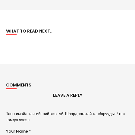
WHAT TO READ NEXT...
COMMENTS
LEAVE A REPLY
A
Таны имэйл хаягийг нийтлэхгүй.
Шаардлагатай талбаруудыг
*
гэж
l
тэмдэглэсэн
t
e
Your Name *
r