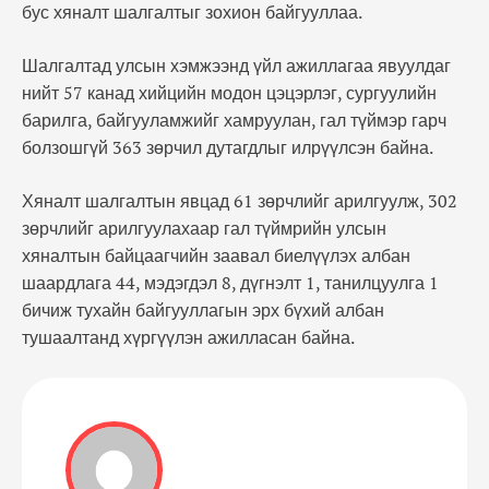
бус хяналт шалгалтыг зохион байгууллаа.
Шалгалтад улсын хэмжээнд үйл ажиллагаа явуулдаг
нийт 57 канад хийцийн модон цэцэрлэг, сургуулийн
барилга, байгууламжийг хамруулан, гал түймэр гарч
болзошгүй 363 зөрчил дутагдлыг илрүүлсэн байна.
Хяналт шалгалтын явцад 61 зөрчлийг арилгуулж, 302
зөрчлийг арилгуулахаар гал түймрийн улсын
хяналтын байцаагчийн заавал биелүүлэх албан
шаардлага 44, мэдэгдэл 8, дүгнэлт 1, танилцуулга 1
бичиж тухайн байгууллагын эрх бүхий албан
тушаалтанд хүргүүлэн ажилласан байна.