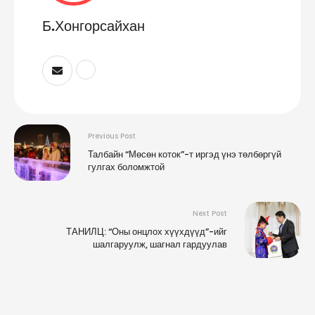
Б.Хонгорсайхан
Previous Post
Талбайн “Мөсөн коток”-т иргэд үнэ төлбөргүй
гулгах боломжтой
Next Post
ТАНИЛЦ: “Оны онцлох хүүхдүүд”-ийг
шалгаруулж, шагнал гардуулав