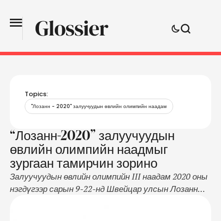
Topics:
"Лозанн - 2020" залуучуудын өвлийн олимпийн наадам
“Лозанн-2020” залуучуудын
өвлийн олимпийн наадмыг
зургаан тамирчин зорино
Залуучуудын өвлийн олимпийн III наадам 2020 оны
нэгдүгээр сарын 9-22-нд Швейцар улсын Лозанн
хотноо зохион байгуулагдана. Энэ удаагийн
наадамд 70 гаруй орны 1800 гаруй тамирчин