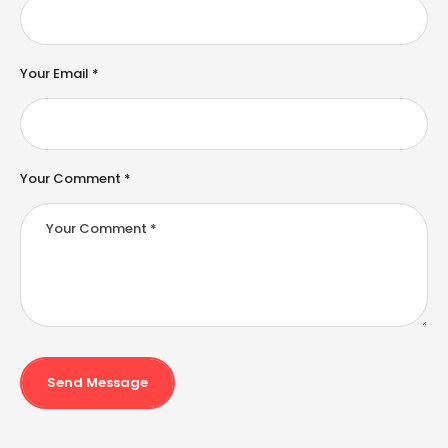
a
ti
v
e
Your Email *
:
Your Comment *
Send Message