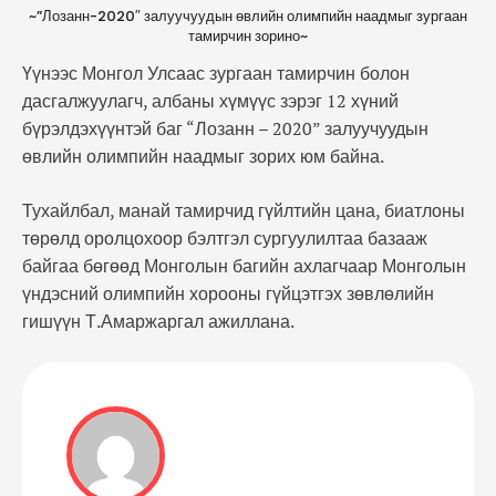
~”Лозанн-2020″ залуучуудын өвлийн олимпийн наадмыг зургаан
тамирчин зорино~
Үүнээс Монгол Улсаас зургаан тамирчин болон
дасгалжуулагч, албаны хүмүүс зэрэг 12 хүний
бүрэлдэхүүнтэй баг “Лозанн – 2020” залуучуудын
өвлийн олимпийн наадмыг зорих юм байна.
Тухайлбал, манай тамирчид гүйлтийн цана, биатлоны
төрөлд оролцохоор бэлтгэл сургуулилтаа базааж
байгаа бөгөөд Монголын багийн ахлагчаар Монголын
үндэсний олимпийн хорооны гүйцэтгэх зөвлөлийн
гишүүн Т.Амаржаргал ажиллана.