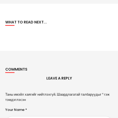
WHAT TO READ NEXT...
COMMENTS
LEAVE A REPLY
A
Таны имэйл хаягийг нийтлэхгүй.
Шаардлагатай талбаруудыг
*
гэж
l
тэмдэглэсэн
t
e
Your Name *
r
n