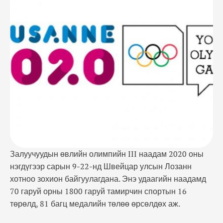
спортын 16 төрөлд, 81 багц медалийн төлөө
өрсөлдөх аж. ~"Лозанн-2020" залуучуудын өвлийн
олимпийн наадмыг зургаан тамирчин зорино~
Үүнээс Монгол Улсаас зургаан тамирчин болон
дасгалжуулагч, албаны хүмүүс зэрэг 12 хүний
бүрэлдэхүүнтэй …
Залуучуудын өвлийн олимпийн III наадам 2020 оны
нэгдүгээр сарын 9-22-нд Швейцар улсын Лозанн
хотноо зохион байгуулагдана. Энэ удаагийн наадамд
70 гаруй орны 1800 гаруй тамирчин спортын 16
төрөлд, 81 багц медалийн төлөө өрсөлдөх аж.