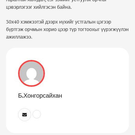
цэвэрлэгээг хийлгэсэн байна.
30х40 хэмжээтэй дээрх нүхийг устгалын цэгээр
бүртгэж орчмын хорио цээр түр тогтоохыг үүрэгжүүлэн
ажиллажээ.
Б.Хонгорсайхан