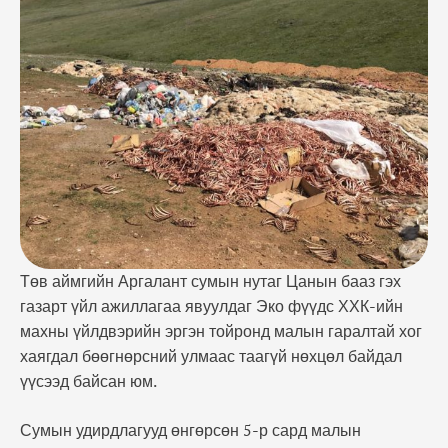
удирдлагууд өнгөрсөн 5-р сард малын гаралтай
хаягдлыг энгийн хог хаягдалтай адилтгаж
хаяулахаар 30х40 хэмжээтэй том нүх бий
болгосноор энэхүү замбараагүй хаягдлын эх
үүсвэр …
Төв аймгийн Аргалант сумын нутаг Цанын бааз гэх
газарт үйл ажиллагаа явуулдаг Эко фүүдс ХХК-ийн
махны үйлдвэрийн эргэн тойронд малын гаралтай хог
хаягдал бөөгнөрсний улмаас таагүй нөхцөл байдал
үүсээд байсан юм.
Сумын удирдлагууд өнгөрсөн 5-р сард малын