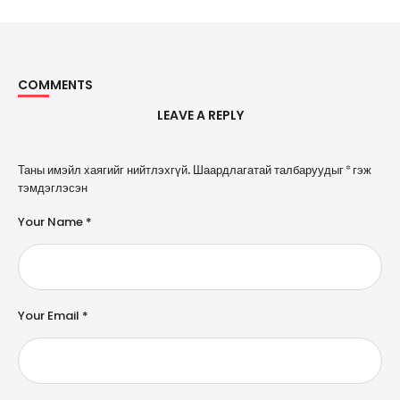
COMMENTS
LEAVE A REPLY
A
Таны имэйл хаягийг нийтлэхгүй.
Шаардлагатай талбаруудыг
*
гэж
l
тэмдэглэсэн
t
e
Your Name *
r
n
a
ti
v
e
Your Email *
: