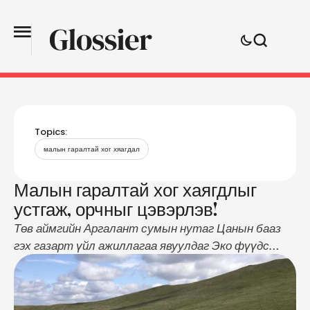
Topics:
малын гаралтай хог хяагдал
Малын гаралтай хог хаягдлыг
устгаж, орчныг цэвэрлэв!
Төв аймгийн Аргалант сумын нутаг Цанын бааз
гэх газарт үйл ажиллагаа явуулдаг Эко фүүдс
ХХК-ийн махны үйлдвэрийн эргэн тойронд малын
гаралтай хог хаягдал бөөгнөрсний улмаас таагүй
нөхцөл байдал үүсээд байсан юм. Сумын