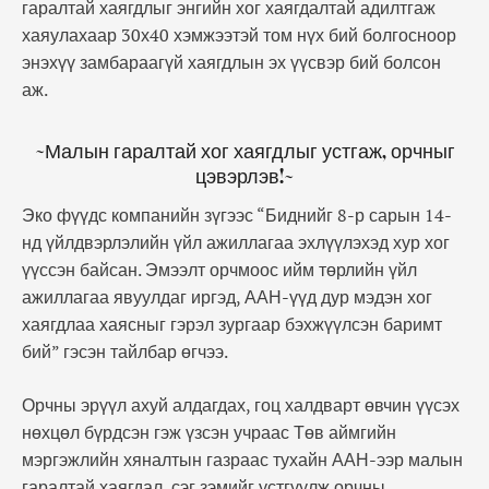
гаралтай хаягдлыг энгийн хог хаягдалтай адилтгаж
хаяулахаар 30х40 хэмжээтэй том нүх бий болгосноор
энэхүү замбараагүй хаягдлын эх үүсвэр бий болсон
аж.
~Малын гаралтай хог хаягдлыг устгаж, орчныг
цэвэрлэв!~
Эко фүүдс компанийн зүгээс “Биднийг 8-р сарын 14-
нд үйлдвэрлэлийн үйл ажиллагаа эхлүүлэхэд хур хог
үүссэн байсан. Эмээлт орчмоос ийм төрлийн үйл
ажиллагаа явуулдаг иргэд, ААН-үүд дур мэдэн хог
хаягдлаа хаясныг гэрэл зургаар бэхжүүлсэн баримт
бий” гэсэн тайлбар өгчээ.
Орчны эрүүл ахуй алдагдах, гоц халдварт өвчин үүсэх
нөхцөл бүрдсэн гэж үзсэн учраас Төв аймгийн
мэргэжлийн хяналтын газраас тухайн ААН-ээр малын
гаралтай хаягдал, сэг зэмийг устгуулж орчны