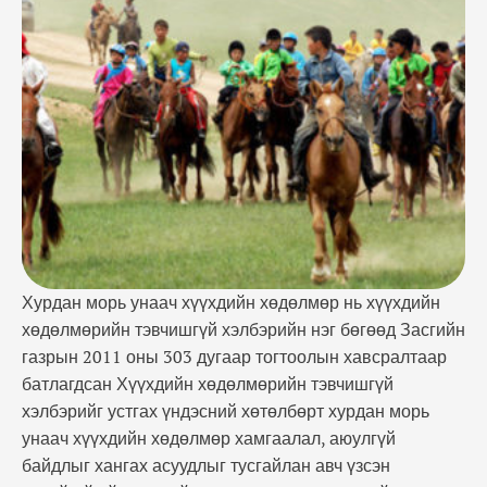
хурдан морь унаач хүүхдийн хөдөлмөр хамгаалал,
аюулгүй байдлыг хангах асуудлыг тусгайлан авч
үзсэн төдийгүй ийм төрлийн хөдөлмөр
эрхлүүлсний улмаас хүүхдийн амь нас, эрүүл мэнд
нь хохирсон бол …
Хурдан морь унаач хүүхдийн хөдөлмөр нь хүүхдийн
хөдөлмөрийн тэвчишгүй хэлбэрийн нэг бөгөөд Засгийн
газрын 2011 оны 303 дугаар тогтоолын хавсралтаар
батлагдсан Хүүхдийн хөдөлмөрийн тэвчишгүй
хэлбэрийг устгах үндэсний хөтөлбөрт хурдан морь
унаач хүүхдийн хөдөлмөр хамгаалал, аюулгүй
байдлыг хангах асуудлыг тусгайлан авч үзсэн