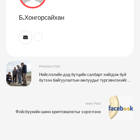
Б.Хонгорсайхан
Previous Post
Нийслэлийн дэд бүтцийн салбарт хийгдэж буй
бүтээн байгуулалтын ажлуудыг түргэвчлэхийг
үүрэг болгов
Next Post
Фэйсбүүкийн шинэ криптовалютыг хэрэглэнэ