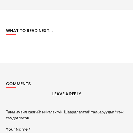
WHAT TO READ NEXT...
COMMENTS
LEAVE A REPLY
A
Таны имэйл хаягийг нийтлэхгүй.
Шаардлагатай талбаруудыг
*
гэж
l
тэмдэглэсэн
t
e
Your Name *
r