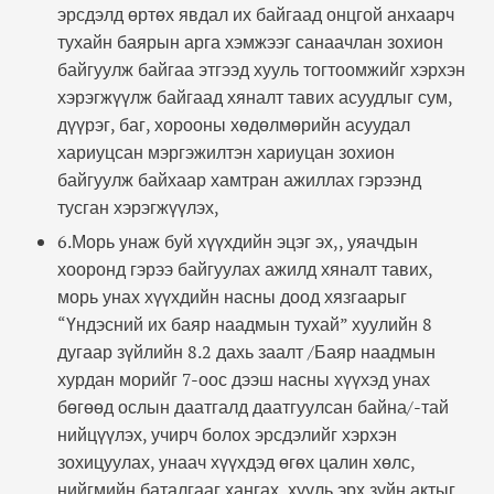
эрсдэлд өртөх явдал их байгаад онцгой анхаарч
тухайн баярын арга хэмжээг санаачлан зохион
байгуулж байгаа этгээд хууль тогтоомжийг хэрхэн
хэрэгжүүлж байгаад хяналт тавих асуудлыг сум,
дүүрэг, баг, хорооны хөдөлмөрийн асуудал
хариуцсан мэргэжилтэн хариуцан зохион
байгуулж байхаар хамтран ажиллах гэрээнд
тусган хэрэгжүүлэх,
6.Морь унаж буй хүүхдийн эцэг эх,, уяачдын
хооронд гэрээ байгуулах ажилд хяналт тавих,
морь унах хүүхдийн насны доод хязгаарыг
“Үндэсний их баяр наадмын тухай” хуулийн 8
дугаар зүйлийн 8.2 дахь заалт /Баяр наадмын
хурдан морийг 7-оос дээш насны хүүхэд унах
бөгөөд ослын даатгалд даатгуулсан байна/-тай
нийцүүлэх, учирч болох эрсдэлийг хэрхэн
зохицуулах, унаач хүүхдэд өгөх цалин хөлс,
нийгмийн баталгааг хангах, хууль эрх зүйн актыг