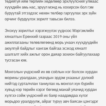
төдийгүй ийм төрлийн хөдөлмөр эрхлүүлсний улмаас
хүүхдийн амь нас, эрүүл мэнд нь хохирсон бол гэм
буруутай этгээдээс нөхөн төлбөр гаргуулах эрх зүйн
орчинг бүрдүүлэх зорилт тавьсан билээ.
Энэхүү зорилтыг хэрэгжүүлэх үүднээс Мэргэжлийн
хяналтын Ерөнхий газраас 2019 оны үйл
ажиллагааны төлөвлөгөөнд морь унаач хүүхдүүдийн
аюулгүй байдлыг хангаж байгаа эсэхэд хяналт
шалгалт хийх ажлыг орон даяар зохион байгуулахаар
тусгасан юм.
Монголын үндэсний их өв соёлын нэг болсон хурдан
морины уралдаан, уяачдын эрдэм ухааныг дэлхий
нийтэд сурталчлан таниулах нь монгол хүн бүрийн
хувьд нэр төрийн хэрэг бөгөөд манай уяачид хурдан
хүлгээ сойж үндэсний их баяр наадамдаа хүлэг
морьдоо уралдуулж, айраг түрүү авч баясан цэнгэдэг