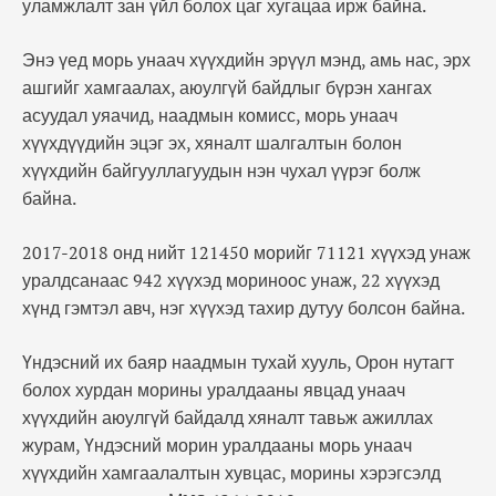
уламжлалт зан үйл болох цаг хугацаа ирж байна.
Энэ үед морь унаач хүүхдийн эрүүл мэнд, амь нас, эрх
ашгийг хамгаалах, аюулгүй байдлыг бүрэн хангах
асуудал уяачид, наадмын комисс, морь унаач
хүүхдүүдийн эцэг эх, хяналт шалгалтын болон
хүүхдийн байгууллагуудын нэн чухал үүрэг болж
байна.
2017-2018 онд нийт 121450 морийг 71121 хүүхэд унаж
уралдсанаас 942 хүүхэд мориноос унаж, 22 хүүхэд
хүнд гэмтэл авч, нэг хүүхэд тахир дутуу болсон байна.
Үндэсний их баяр наадмын тухай хууль, Орон нутагт
болох хурдан морины уралдааны явцад унаач
хүүхдийн аюулгүй байдалд хяналт тавьж ажиллах
журам, Үндэсний морин уралдааны морь унаач
хүүхдийн хамгаалалтын хувцас, морины хэрэгсэлд