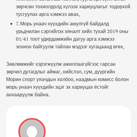
зөрчсөн тохиолдолд хүлээх хариуцлагыг тодорхой
тусгуулах арга хэмжээ авах,
7. Морь унаач хүүхдийн аюулгүй байдалд
урьдчилан сэргийлэх хяналт хийх тухай 2019 оны
01/41 тоот удирдамжийн дагуу арга хэмжээ
зохион байгуулж тайлан мэдээг хугацаанд өгөх,
Зөвлөмжийг хэрэгжүүлж ажиллаагүйгээс гарсан
зөрчил дутагдлыг аймаг, нийслэл, сум, дүүргийн
Морин спорт уяачдын холбоо, наадмын комисс болон
морь унаач хүүхдийн эцэг эх хариуцах ёстойг
анхааруулж байна.