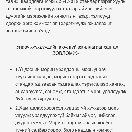
тавих шаардлага МNS 6264:2018 стандарт зэрэг хууль
тогтоомжийг хэрэгжүүлэх талаар аймаг, нийслэл,
дүүргийн мэргэжлийн хяналтын газар, хэлтсүүд
доорхи арга хэмжээг авч хэрэгжүүлж ажиллахыг
зөвлөж байна. Үүнд:
~Унаач хүүхдүүдийн аюулгүй ажиллагааг хангах
ЗӨВЛӨМЖ~
1.Үндэсний морин уралдааны морь унаач
хүүхдийн хувцас, морины хэрэгсэлд тавих
стандартад заасан хамгаалах хэрэгсэлээр хангах,
анхааруулга, санамж, стандартыг морь уралдуулж
буй эздэд хүргүүлэх,
2.Хамгаалах хэрэгсэл хувцасгүй хүүхдээр морь
унуулж уралдуулахгүй байхыг аймаг, нийслэл,
дүүрэг сумдын Морин спорт уяачдын холбоо
түүний салбар хороо, баяр наадмын комисст