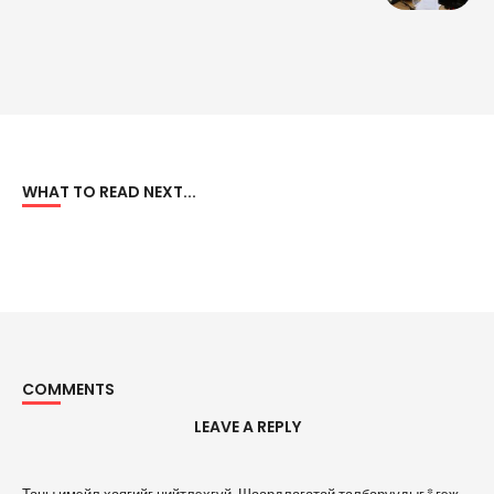
WHAT TO READ NEXT...
COMMENTS
LEAVE A REPLY
A
Таны имэйл хаягийг нийтлэхгүй.
Шаардлагатай талбаруудыг
*
гэж