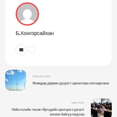
Б.Хонгорсайхан
Previous Post
Өнөөдөр дөрвөн дүүрэгт цахилгаан хязгаарлана
Next Post
Нийслэлийн төсөв-Иргэдийн оролцоо сургалт
зохион байгуулагдлаа