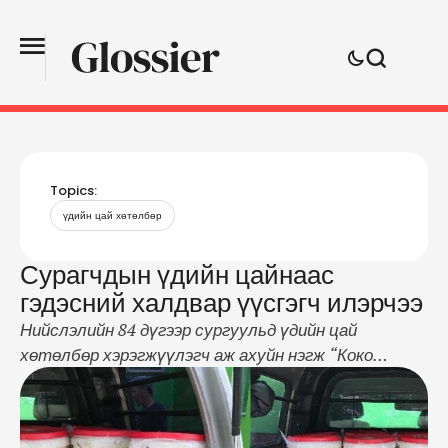
Topics:
үдийн цай хөтөлбөр
Сурагчдын үдийн цайнаас
гэдэсний халдвар үүсгэгч илэрчээ
Нийслэлийн 84 дүгээр сургуульд үдийн цай
хөтөлбөр хэрэгжүүлэгч аж ахуйн нэгж “Коко
десерт” ХХК-ний үйл ажиллагааг НМХГ-аас
шалгахад хүнсний зориулалтын бус саваар тараг
тээвэрлэж, түгээж байсан зөрчил илэрсэн.