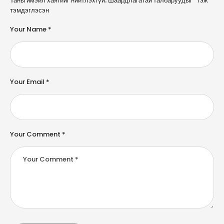
l
тэмдэглэсэн
t
e
Your Name *
r
n
a
ti
v
e
Your Email *
:
Your Comment *