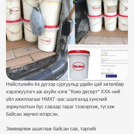
Зөөвөрлөж ашиглаж байсан сав, таргийг
лабораторийн шинжилгээнд хамруулахад гэдэсний
халдвар үүсгэгч энтеробактер /enterobacter spp/
илэрчээ. Тус сургуулийг үдийн цайгаар хангагч
байгууллагын үдийн цайгаар хангах үйл
ажиллагааг түр …
Нийслэлийн 84 дүгээр сургуульд үдийн цай хөтөлбөр
хэрэгжүүлэгч аж ахуйн нэгж “Коко десерт” ХХК-ний
үйл ажиллагааг НМХГ-аас шалгахад хүнсний
зориулалтын бус саваар тараг тээвэрлэж, түгээж
байсан зөрчил илэрсэн.
Зөөвөрлөж ашиглаж байсан сав, таргийг