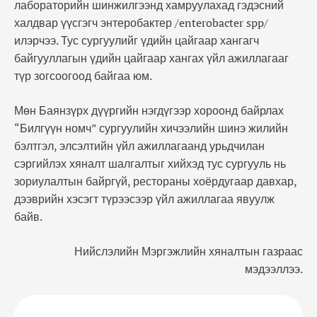
лабораторийн шинжилгээнд хамруулахад гэдэсний
халдвар үүсгэгч энтеробактер /enterobacter spp/
илэрчээ. Тус сургуулийг үдийн цайгаар хангагч
байгууллагын үдийн цайгаар хангах үйл ажиллагааг
түр зогсоогоод байгаа юм.
Мөн Баянзүрх дүүргийн нэгдүгээр хороонд байрлах
“Билгүүн номч” сургуулийн хичээлийн шинэ жилийн
бэлтгэл, элсэлтийн үйл ажиллагаанд урьдчилан
сэргийлэх хяналт шалгалтыг хийхэд тус сургууль нь
зориулалтын байргүй, рестораны хоёрдугаар давхар,
дээврийн хэсэгт түрээсээр үйл ажиллагаа явуулж
байв.
Нийслэлийн Мэргэжлийн хяналтын газраас
мэдээллээ.