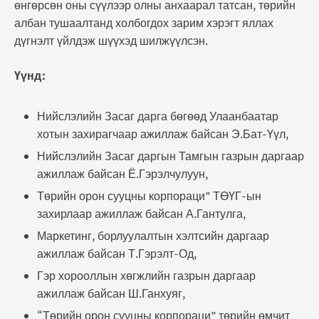
өнгөрсөн оны сүүлээр олны анхаарал татсан, төрийн
албан тушаалтанд холбогдох зарим хэрэгт яллах
дүгнэлт үйлдэж шүүхэд шилжүүлсэн.
Үүнд:
Нийслэлийн Засаг дарга бөгөөд Улаанбаатар
хотын захирагчаар ажиллаж байсан Э.Бат-Үүл,
Нийслэлийн Засаг даргын Тамгын газрын даргаар
ажиллаж байсан Ё.Гэрэлчулуун,
Төрийн орон сууцны корпораци” ТӨҮГ-ын
захирлаар ажиллаж байсан А.Гантулга,
Маркетинг, борлуулалтын хэлтсийн даргаар
ажиллаж байсан Т.Гэрэлт-Од,
Гэр хорооллын хөгжлийн газрын даргаар
ажиллаж байсан Ш.Ганхуяг,
“Төрийн орон сууцны корпораци” төрийн өмчит