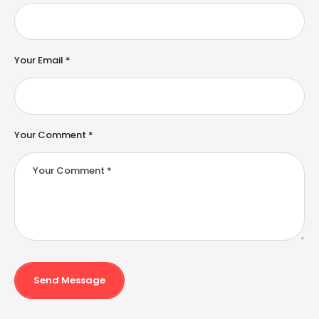
n
a
ti
v
e
Your Email *
:
Your Comment *
Send Message