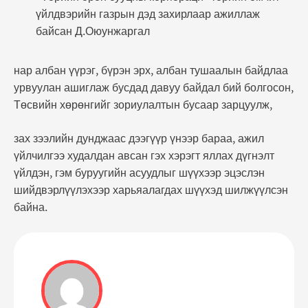
үйлдвэрийн газрын дэд захирлаар ажиллаж
байсан Д.Оюунжаргал
нар албан үүрэг, бүрэн эрх, албан тушаалын байдлаа
урвуулан ашиглаж бусдад давуу байдал бий болгосон,
Төсвийн хөрөнгийг зориулалтын бусаар зарцуулж,
зах зээлийн дунджаас дээгүүр үнээр бараа, ажил
үйлчилгээ худалдан авсан гэх хэрэгт яллах дүгнэлт
үйлдэн, гэм буруугийн асуудлыг шүүхээр эцэслэн
шийдвэрлүүлэхээр харьяалагдах шүүхэд шилжүүлсэн
байна.