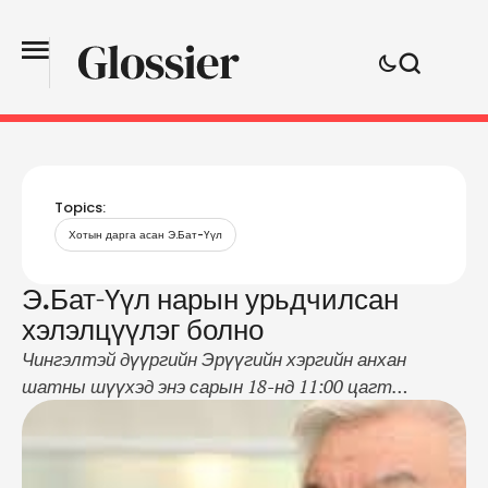
Topics:
Хотын дарга асан Э.Бат-Үүл
Э.Бат-Үүл нарын урьдчилсан
хэлэлцүүлэг болно
Чингэлтэй дүүргийн Эрүүгийн хэргийн анхан
шатны шүүхэд энэ сарын 18-нд 11:00 цагт
нийслэлийн Засаг дарга асан Э.Бат-Үүл болон
Т.Гэрэлт-Од, Б.Мөнхтөр, Б.Чулуудай, нарын 10
хүнд холбогдох хэргийн урьдчилсан хэлэлцүүлэг