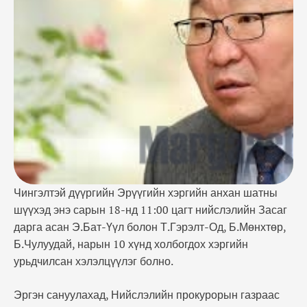
болно. Эргэн сануулахад, Нийслэлийн прокурорын
газраас өнгөрсөн оны сүүлээр олны анхаарал
татсан, төрийн албан тушаалтанд холбогдох
зарим хэрэгт яллах дүгнэлт үйлдэж шүүхэд
шилжүүлсэн. Үүнд: Нийслэлийн Засаг дарга …
Чингэлтэй дүүргийн Эрүүгийн хэргийн анхан шатны
шүүхэд энэ сарын 18-нд 11:00 цагт нийслэлийн Засаг
дарга асан Э.Бат-Үүл болон Т.Гэрэлт-Од, Б.Мөнхтөр,
Б.Чулуудай, нарын 10 хүнд холбогдох хэргийн
урьдчилсан хэлэлцүүлэг болно.
Эргэн сануулахад, Нийслэлийн прокурорын газраас