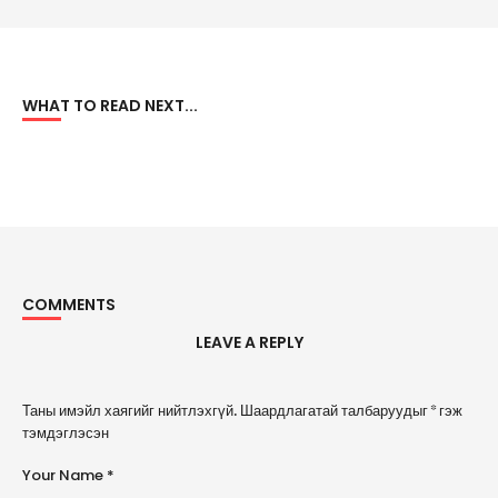
WHAT TO READ NEXT...
COMMENTS
LEAVE A REPLY
A
Таны имэйл хаягийг нийтлэхгүй.
Шаардлагатай талбаруудыг
*
гэж
l
тэмдэглэсэн
t
e
Your Name *
r