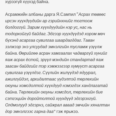
хүрээгүй хүүхэд байна.
Асрамжийн албаны дарга Я.Сампил “
Асрах төвөөс
ирсэн хүүхдүүдийн ар гэрийнхнийг тогтоож
болдоггүй. Зарим хүүхдүүдийн нэр ус, нас нь
тодорхойгүй байдаг. Эдгээр хүүхдүүдэд хором мөч
бүхэнд асаргаа сувилгаа шаардагддаг. Таван
ээлжээр энэ улсуудад эмнэлгийн тусламж үзүүлж
байна. Өөрийгөө асран хамгаалах чадваргүй хүнийг
яаж асрах ёстой, эрүүл мэндийн стандартад яаж
заасан байдгийг тэр хэмжээгээр хүмүүст асаргаа
сувилгаа үзүүлдэг. Сүүлийн жилүүдэд ядуурал,
ажилгүйдэл, архидалтаас үүдэлтэй төрлөхийн
оюуны хомсдолтой хүүхдүүд нэмэгдэх хандлагатай
байна. Төрлөхийн оюуны хомсдол, төрлөхийн бие
сэтгэцийн доройтолтой хүүхдүүд эдгэрэхгүй.
Олдмолууд эдгэрнэ, сайжрал аваад эмчийн хяналтан
дор эмнэлгээс гарна даа
” гэж ярьжээ.