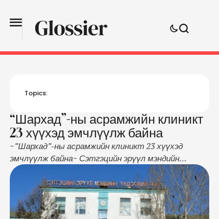
Topics:
“Шархад”-ны асрамжийн клиникт
23 хүүхэд эмчлүүлж байна
~”Шархад”-ны асрамжийн клиникт 23 хүүхэд
эмчлүүлж байна~ Сэтгэцийн эрүүл мэндийн
үндэсний төвийн асрамжийн клиникт өнөөдрийн
байдлаар 23 хүүхэд хэвтэн эмчлүүлж байна. Ихэнх
нь аав ээждээ гологдсон, нэр усгүй, хаяггүй
хүүхдүүд ирдэг гэнэ. Тус тасагт 10 гаруй жил