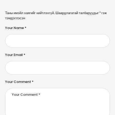
A
Таны имэйл хаягийг нийтлэхгүй.
Шаардлагатай талбаруудыг
*
гэж
l
тэмдэглэсэн
t
e
Your Name *
r
n
a
ti
v
e
Your Email *
:
Your Comment *