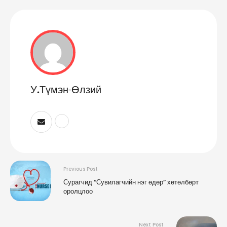
У.Түмэн-Өлзий
Previous Post
Сурагчид “Сувилагчийн нэг өдөр” хөтөлбөрт
оролцлоо
Next Post