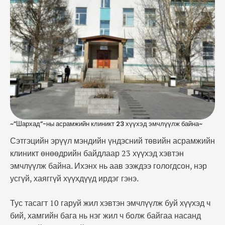
хэвтэн эмчлүүлж буй хүүхэд ч бий, хамгийн бага
нь нэг жил ч болж байгаа насанд хүрээгүй хүүхэд
байна. …
~”Шархад”-ны асрамжийн клиникт 23 хүүхэд эмчлүүлж байна~
Сэтгэцийн эрүүл мэндийн үндэсний төвийн асрамжийн
клиникт өнөөдрийн байдлаар 23 хүүхэд хэвтэн
эмчлүүлж байна. Ихэнх нь аав ээждээ гологдсон, нэр
усгүй, хаяггүй хүүхдүүд ирдэг гэнэ.
Тус тасагт 10 гаруй жил хэвтэн эмчлүүлж буй хүүхэд ч
бий, хамгийн бага нь нэг жил ч болж байгаа насанд