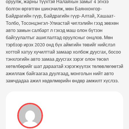
оруулж, жарны түүхтэй Налайхын замыг 4 эгнээ
болгон өргөтгөн шинэчилж, мөн Баянхонгор-
Байдрагийн гүүр, Байдрагийн гүүр-Алтай, Хашаат-
Толбо, Тосонцэнгэл-Улиастай чиглэлийн гээд зөвхөн
авто замын салбарт л гэхэд маш олон бүтээн
байгуулалтыг ашиглалтад оруулсныг онцлов. Мөн
тэрбээр ирэх 2020 онд бүх аймгийн төвийг нийслэл
хоттой хатуу хучилттай замаар холбож дуусгах, босоо
тэнхлэгийн авто замаа дуусгах зэрэг олон төсөл
хөтөлбөрийг шат дараатай хэрэгжүүлэх төлөвлөгөөтэй
ажиллаж байгаагаа дуулгаад, монголын нийт авто
замчдадаа ажил хөдөлмөрийн өндөр амжилт хүслээ.