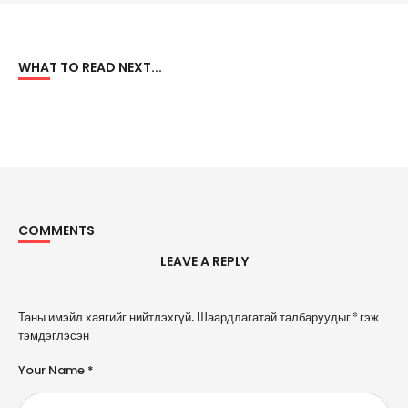
WHAT TO READ NEXT...
COMMENTS
LEAVE A REPLY
A
Таны имэйл хаягийг нийтлэхгүй.
Шаардлагатай талбаруудыг
*
гэж
l
тэмдэглэсэн
t
e
Your Name *
r
n