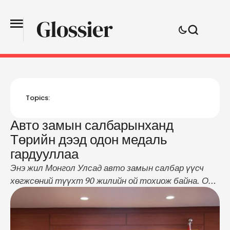
Topics:
Авто замын салбарынханд
Төрийн дээд одон медаль
гардууллаа
Энэ жил Монгол Улсад авто замын салбар үүсч
хөгжсөний түүхт 90 жилийн ой тохиож байна. Ойн
баярыг тохиолдуулан олон жил үр бүтээлтэй
ажиллаж, эрхэлсэн ажилдаа амжилт гаргасан
авто замын салбарын ахмад, дунд үеийнхнийг