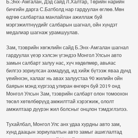
Б.Энх-Амгалан, Дэд сайд Л.Халтар, Төрийн нарийн
бичгийн дарга С.Батболд нар гардуулан өглөө. Мөн
өдгөө салбартаа манлайлан ажиллаж буй
мэргэжилтнүүдийг салбарын шагнал, ойн хүндэт
медалиар шагнаж урамшуулав.
Зам, тээврийн хөгжлийн сайд Б.Энх-Амгалан шагнал
гардуулах үеэр хэлсэн үгэндээ Монгол Улсын авто
замын салбарт залуу нас, хүч хөдөлмөр, авьяас
билгээ зориулсан ахмадууд, ид хийж бүтээж яваа дунд
үеийнхэн, халааг нь авах залуустаа 90 жилийн ойн
баярын мэнд хүргээд улиран өнгөрч буй 2019 онд
Монгол Улсын Зам, тээврийн салбарт олон томоохон
төсөл хөтөлбөрүүд амжилттай хэрэгжиж, ололт
амжилтаар дүүрэн жил болсныг онцлон тэмдэглэлээ.
Тухайлбал, Монгол Улс анх удаа хурдны авто зам,
хүнд даацын зориулалтын авто замыг ашиглалтад