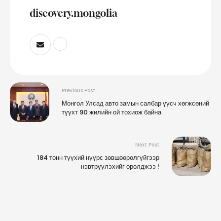
discovery.mongolia
Previous Post
Монгол Улсад авто замын салбар үүсч хөгжсөний
түүхт 90 жилийн ой тохиож байна
Next Post
184 тонн түүхий нүүрс зөвшөөрөлгүйгээр
нэвтрүүлэхийг оролджээ !