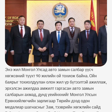
Монгол Улсын Ерөнхийлөгчийн зарлигаар Төрийн
дээд одон медалиар шагнасныг Зам, тээврийн
хөгжлийн сайд Б.Энх-Амгалан, Дэд сайд Л.Халтар,
Төрийн нарийн бичгийн дарга С.Батболд …
Энэ жил Монгол Улсад авто замын салбар үүсч
хөгжсөний түүхт 90 жилийн ой тохиож байна. Ойн
баярыг тохиолдуулан олон жил үр бүтээлтэй ажиллаж,
эрхэлсэн ажилдаа амжилт гаргасан авто замын
салбарын ахмад, дунд үеийнхнийг Монгол Улсын
Ерөнхийлөгчийн зарлигаар Төрийн дээд одон
медалиар шагнасныг Зам, тээврийн хөгжлийн сайд