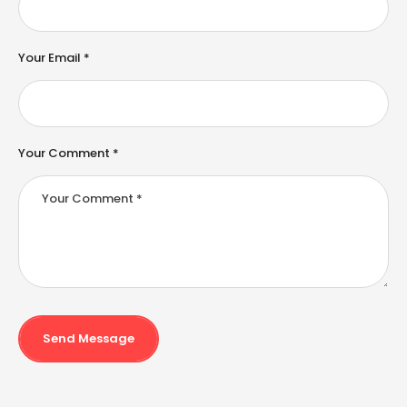
a
ti
v
e
Your Email *
:
Your Comment *
Send Message