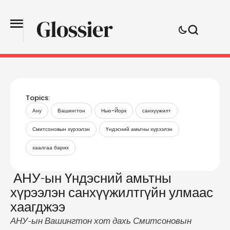
Topics:
Ану
Вашингтон
Нью-Йорк
санхүүжилт
Смитсоновын хүрээлэн
Үндэсний амьтны хүрээлэн
хаалгаа барих
АНУ-ын Үндэсний амьтны
хүрээлэн санхүүжилтгүйн улмаас
хаагджээ
АНУ-ын Вашингтон хот дахь Смитсоновын