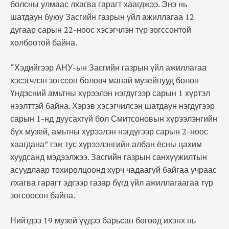
болсны улмаас лхагва гарагт хаагджээ. Энэ нь
шатдаун буюу Засгийн газрын үйл ажиллагаа 12
дугаар сарын 22-ноос хэсэгчлэн түр зогссонтой
холбоотой байна.
“Хэдийгээр АНУ-ын Засгийн газрын үйл ажиллагаа
хэсэгчлэн зогссон боловч манай музейнууд болон
Үндэсний амьтны хүрээлэн нэгдүгээр сарын 1 хүртэл
нээлттэй байна. Хэрэв хэсэгчилсэн шатдаун нэгдүгээр
сарын 1-нд дуусахгүй бол Смитсоновын хүрээлэнгийн
бүх музей, амьтны хүрээлэн нэгдүгээр сарын 2-ноос
хаагдана” гэж тус хүрээлэнгийн албан ёсны цахим
хуудсанд мэдээлжээ. Засгийн газрын санхүүжилтын
асуудлаар тохиролцоонд хүрч чадаагүй байгаа учраас
лхагва гарагт эдгээр газар бүгд үйл ажиллагаагаа түр
зогсоосон байна.
Нийтдээ 19 музей үүдээ барьсан бөгөөд ихэнх нь