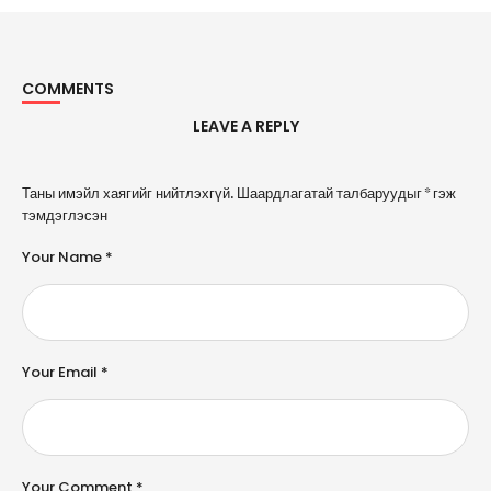
COMMENTS
LEAVE A REPLY
A
Таны имэйл хаягийг нийтлэхгүй.
Шаардлагатай талбаруудыг
*
гэж
l
тэмдэглэсэн
t
e
Your Name *
r
n
a
ti
v
e
Your Email *
:
Your Comment *