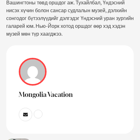
Вашингтоны төвд оршдог аж. Тухайлбал, Үндэсний
нисэх хүчин болон сансар судлалын музей, дэлхийн
сонгодог бүтээлүүдийг дэлгэдэг Үндэсний уран зургийн
галарей юм. Нью-Йорк хотод оршдог өөр хэд хэдэн
музей мөн түр хаагджээ.
Mongolia Vacation