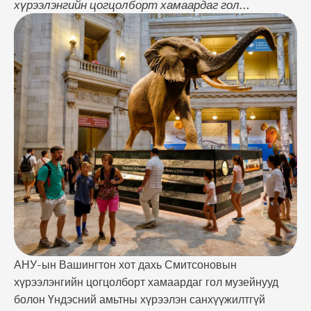
хүрээлэнгийн цогцолборт хамаардаг гол
музейнууд болон Үндэсний амьтны хүрээлэн
санхүүжилтгүй болсны улмаас лхагва гарагт
хаагджээ. Энэ нь шатдаун буюу Засгийн газрын
үйл ажиллагаа 12 дугаар сарын 22-ноос хэсэгчлэн
түр зогссонтой холбоотой байна. “Хэдийгээр
АНУ-ын Засгийн газрын үйл ажиллагаа хэсэгчлэн
зогссон боловч манай музейнууд болон Үндэсний
амьтны хүрээлэн нэгдүгээр сарын 1 …
АНУ-ын Вашингтон хот дахь Смитсоновын
хүрээлэнгийн цогцолборт хамаардаг гол музейнууд
болон Үндэсний амьтны хүрээлэн санхүүжилтгүй