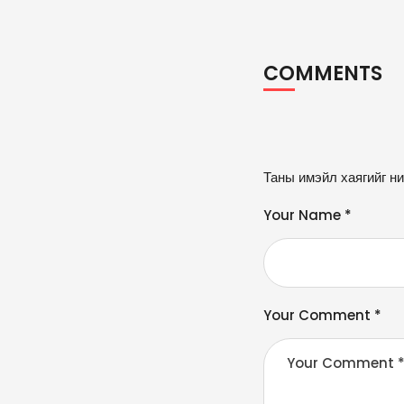
COMMENTS
A
Таны имэйл хаягийг ни
lt
e
Your Name *
r
n
a
ti
v
Your Comment *
e
: