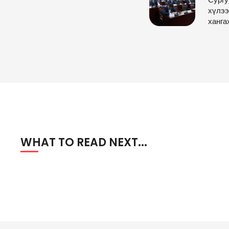
хүлээ
ханга
WHAT TO READ NEXT...