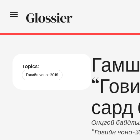
Гамш
Topics:
Говийн чоно-2019
“Гови
сард
Онцгой байдлы
“Говийн чоно-2