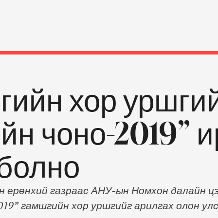
гийн хор уршгий
йн чоно-2019” и
 болно
н ерөнхий газраас АНУ-ын Номхон далайн 
019” гамшгийн хор уршгийг арилгах олон ул