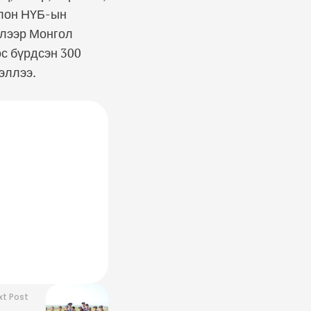
олон НҮБ-ын
элээр Монгол
с бүрдсэн 300
эллээ.
xt Post