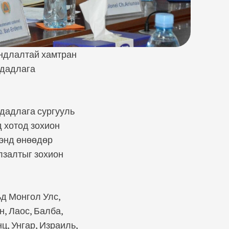
ндлалтай хамтран
 дадлага
 дадлага сургууль
 хотод зохион
ээнд өнөөдөр
лзалтыг зохион
ьд Монгол Улс,
, Лаос, Балба,
ц, Унгар, Израиль,