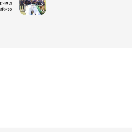
орчинд
хийжээ