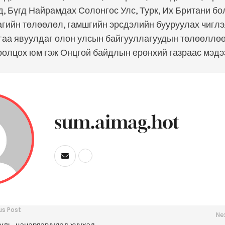
, Бүгд Найрамдах Солонгос Улс, Турк, Их Британи б
агийн төлөөлөл, гамшгийн эрсдэлийн бууруулах чигл
гаа явуулдаг олон улсын байгууллагуудын төлөөллөө
ролцох юм гэж Онцгой байдлын ерөнхий газраас мэдэ
sum.aimag.hot
us Post
Ne
уль, цэцэрлэгүүдэд хүүхэд