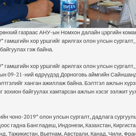
рөнхий газраас АНУ-ын Номхон далайн цэргийн кома
” гамшгийн хор уршгийг арилгах олон улсын сургалт,
 байгуулах гэж байна.
” гамшгийн хор уршгийг арилгах олон улсын сургалт,
рын 09-21-ний өдрүүдэд Дорноговь аймгийн Сайншанд
элтгэлийг ханган ажиллаж байна. Бэлтгэл ажлын хүр
г зохион байгуулах хамтарсан ажлын хэсэг ээлжит уу
ийн чоно-2019” олон улсын сургалт, дадлага сургуул
ос гадна Бангладеш, Индонези, Казахстан, Киргистан
д, Тажикистан, Вьетнам, Австрали, Канад, Чили, Фран