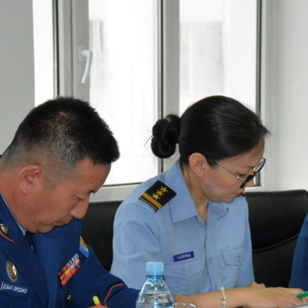
ах гэж байна. “Говийн чоно-2019” гамшгийн 
га сургууль ирэх 09 дүгээр сарын 09-21-ний
д зохион байгуулагдах ба бэлтгэлийг ханг