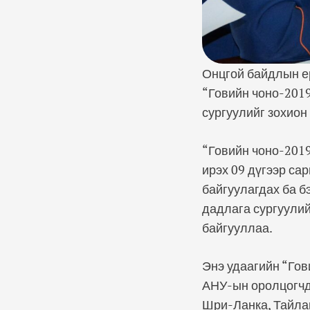
Онцгой байдлын е
“Говийн чоно-2019
сургуулийг зохион
“Говийн чоно-2019
ирэх 09 дүгээр са
байгуулагдах ба б
дадлага сургуулий
байгууллаа.
Энэ удаагийн “Гов
АНУ-ын оролцогчдо
Шри-Ланка, Тайлан