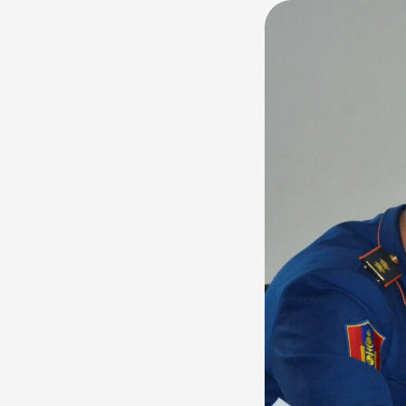
зохион байгуул
сургалт, дадла
Сайншанд хото