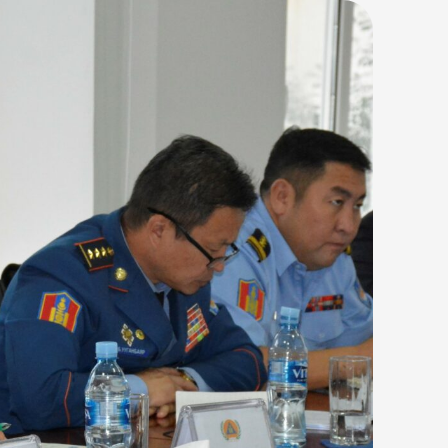
хор уршгийг арилгах олон улсын
 өдрүүдэд Дорноговь аймгийн
ан ажиллаж байна. Бэлтгэл ажлын …