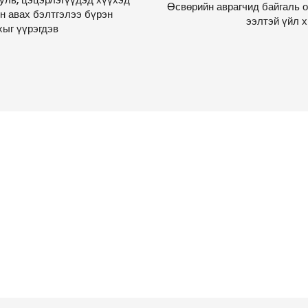
Өсвөрийн аврагчид байгаль 
н авах бэлтгэлээ бүрэн
ээлтэй үйл 
хыг үүрэгдэв