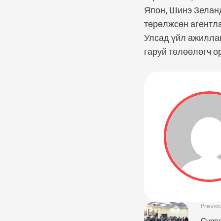
Япон, Шинэ Зеланд
төрөлжсөн агентл
Улсад үйл ажилла
гаруй төлөөлөгч о
Previo
Сургу