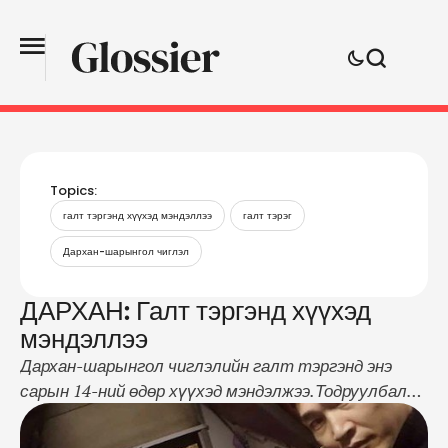
Topics:
галт тэргэнд хүүхэд мэндэллээ
галт тэрэг
Дархан-шарынгол чиглэл
ДАРХАН: Галт тэргэнд хүүхэд
мэндэллээ
Дархан-шарынгол чиглэлийн галт тэргэнд энэ
сарын 14-ний өдөр хүүхэд мэндэлжээ.Тодруулбал
н.Мөнхцэцэг даргатай зургаадугаар цувааны
үйлчлэгч Г.Энхтуул, Ц.Гансүх нар хүүг 20:25 цагт