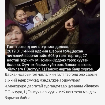
эсэн мэнд эх барьсан байна. Хүүгийн ээж Шарын
голоос Дархан хүрэх замдаа галт тэргэнд хүүгээ
төрүүлжээ. Эх хүүхдийг Дарханд буусан даруйд
эмнэлгийн тусламж үзүүлсэн байна. Одоогоор эх
хүүхдийн биеийн байдал сайн байгаа аж. Монголын
…
Дархан-шарынгол чиглэлийн галт тэргэнд энэ сарын
14-ний өдөр хүүхэд мэндэлжээ.Тодруулбал
н.Мөнхцэцэг даргатай зургаадугаар цувааны үйлчлэгч
Г.Энхтуул, Ц.Гансүх нар хүүг 20:25 цагт эсэн мэнд эх
барьсан байна.