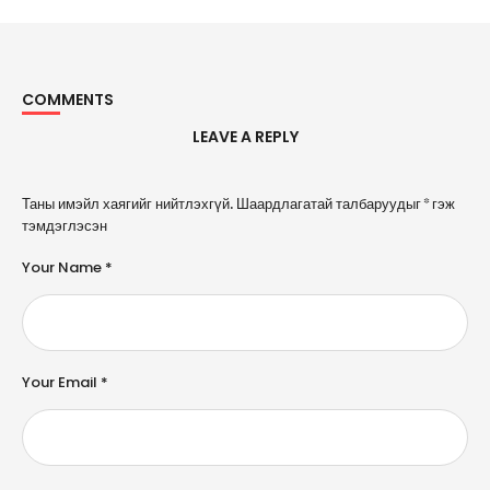
COMMENTS
LEAVE A REPLY
A
Таны имэйл хаягийг нийтлэхгүй.
Шаардлагатай талбаруудыг
*
гэж
l
тэмдэглэсэн
t
e
Your Name *
r
n
a
ti
v
e
Your Email *
: