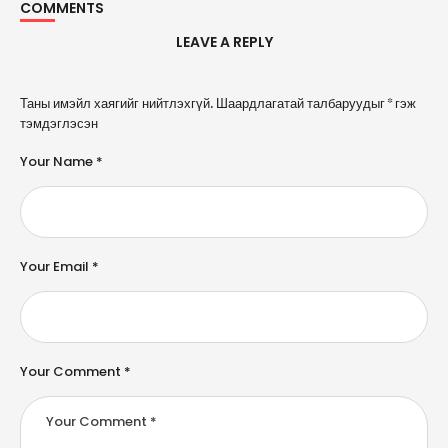
COMMENTS
LEAVE A REPLY
A
Таны имэйл хаягийг нийтлэхгүй.
Шаардлагатай талбаруудыг
*
гэж
l
тэмдэглэсэн
t
e
Your Name *
r
n
a
ti
v
e
Your Email *
:
Your Comment *