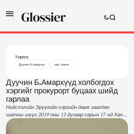
Topics:
Дуучин Б.Амархүү
хар тамхи
Дуучин Б.Амархүүд холбогдох
хэргийг прокурорт буцаах шийд
гарлаа
Нийслэлийн Эрүүгийн хэргийн давж заалдах
шатны шүүх 2019 оны 12 дугаар сарын 17-нд Хан-
Уул дүүргийн Эрүүгийн хэргийн анхан шатны
шүүхийн 2019 оны 10 дугаар сарын 29-ний өдрийн