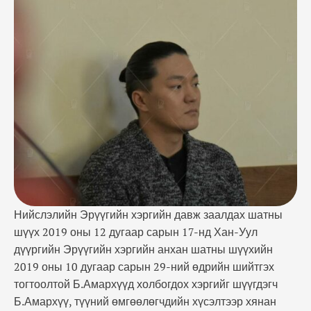
шийтгэх тогтоолтой Б.Амархүүд холбогдох
хэргийг шүүгдэгч Б.Амархүү, түүний
өмгөөлөгчдийн хүсэлтээр хянан хэлэлцлээ. Шүүх
хуралдаанд шүүгдэгч Б.Амархүү онлайнаар
оролцов. Давж заалдах шатны шүүх Монгол
Улсын Эрүүгийн хуулийн тусгай ангийн …
Нийслэлийн Эрүүгийн хэргийн давж заалдах шатны
шүүх 2019 оны 12 дугаар сарын 17-нд Хан-Уул
дүүргийн Эрүүгийн хэргийн анхан шатны шүүхийн
2019 оны 10 дугаар сарын 29-ний өдрийн шийтгэх
тогтоолтой Б.Амархүүд холбогдох хэргийг шүүгдэгч
Б.Амархүү, түүний өмгөөлөгчдийн хүсэлтээр хянан