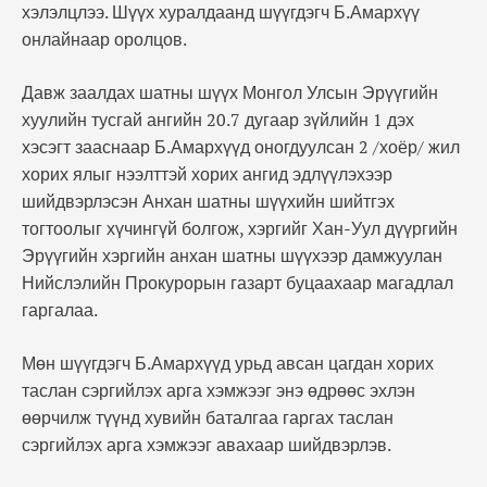
хэлэлцлээ. Шүүх хуралдаанд шүүгдэгч Б.Амархүү
онлайнаар оролцов.
Давж заалдах шатны шүүх Монгол Улсын Эрүүгийн
хуулийн тусгай ангийн 20.7 дугаар зүйлийн 1 дэх
хэсэгт зааснаар Б.Амархүүд оногдуулсан 2 /хоёр/ жил
хорих ялыг нээлттэй хорих ангид эдлүүлэхээр
шийдвэрлэсэн Анхан шатны шүүхийн шийтгэх
тогтоолыг хүчингүй болгож, хэргийг Хан-Уул дүүргийн
Эрүүгийн хэргийн анхан шатны шүүхээр дамжуулан
Нийслэлийн Прокурорын газарт буцаахаар магадлал
гаргалаа.
Мөн шүүгдэгч Б.Амархүүд урьд авсан цагдан хорих
таслан сэргийлэх арга хэмжээг энэ өдрөөс эхлэн
өөрчилж түүнд хувийн баталгаа гаргах таслан
сэргийлэх арга хэмжээг авахаар шийдвэрлэв.