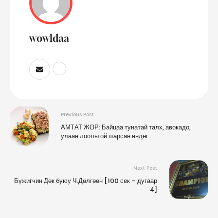
wowldaa
Previous Post
АМТАТ ЖОР: Байцаа тунатай талх, авокадо,
улаан лоольтой шарсан өндөг
Next Post
Бүжигчин Дөк буюу Ч.Дөлгөөн [100 сек – дугаар
4]