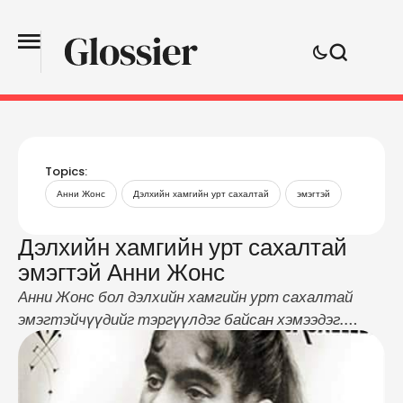
Topics:
Анни Жонс
Дэлхийн хамгийн урт сахалтай
эмэгтэй
Дэлхийн хамгийн урт сахалтай
эмэгтэй Анни Жонс
Анни Жонс бол дэлхийн хамгийн урт сахалтай
эмэгтэйчүүдийг тэргүүлдэг байсан хэмээдэг.
Тэрээр Викторийн үеийн Барнума циркиийн
жүжигчин байсан тэрээр 1865 хотод Виржина
мужид төрсөн. Эцэг эх нь 9 сартай охиноо долоо