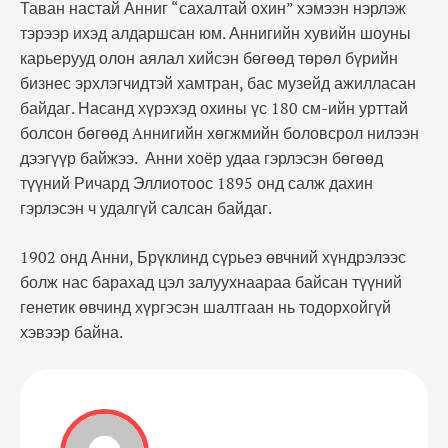
Таван настай Анниг “сахалтай охин” хэмээн нэрлэж
тэрээр ихэд алдаршсан ю
м.
Аннигийн хувийн шоуны
карьерууд олон аялал хийсэн бөгөөд төрөл бүрийн
бизнес эрхлэгчидтэй хамтран, бас музейд ажилласан
байдаг. Насанд хүрэхэд охины үс 180 см-ийн урттай
болсон бөгөөд Aннигийн хөгжмийн боловсрол нилээн
дээгүүр байжээ. Анни хоёр удаа гэрлэсэн бөгөөд
түүний Ричард Эллиотоос 1895 онд салж дахин
гэрлэсэн ч удалгүй салсан байдаг.
1902 онд Анни, Брүклинд сүрьеэ өвчний хүндрэлээс
болж нас барахад цэл залуухнаараа байсан түүний
генетик өвчинд хүргэсэн шалтгаан нь тодорхойгүй
хэвээр байна.