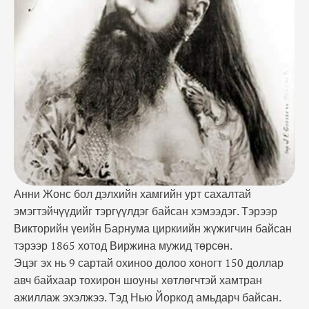
хоногт 150 доллар авч байхаар тохирон шоуны
хөтлөгчтэй хамтран ажиллаж эхэлжээ. Тэд Нью
Йоркод амьдарч байсан. Таван настай Анниг
"сахалтай охин" хэмээн нэрлэж тэрээр ихэд …
Анни Жонс бол дэлхийн хамгийн урт сахалтай
эмэгтэйчүүдийг тэргүүлдэг байсан хэмээдэг. Тэрээр
Викторийн үеийн Барнума циркиийн жүжигчин байсан
тэрээр 1865 хотод Виржина мужид төрсөн.
Эцэг эх нь 9 сартай охиноо долоо хоногт 150 доллар
авч байхаар тохирон шоуны хөтлөгчтэй хамтран
ажиллаж эхэлжээ. Тэд Нью Йоркод амьдарч байсан.