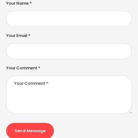
e
Your Name *
r
n
a
ti
v
e
Your Email *
:
Your Comment *
Send Message