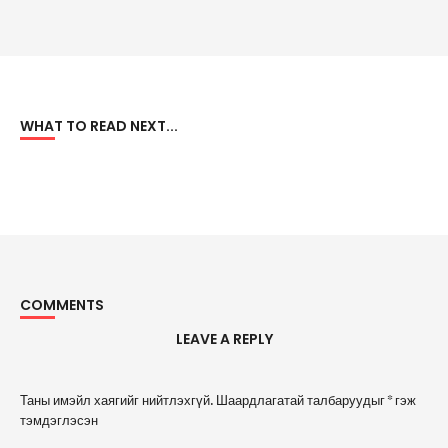
WHAT TO READ NEXT...
COMMENTS
LEAVE A REPLY
A
Таны имэйл хаягийг нийтлэхгүй.
Шаардлагатай талбаруудыг
*
гэж
l
тэмдэглэсэн
t