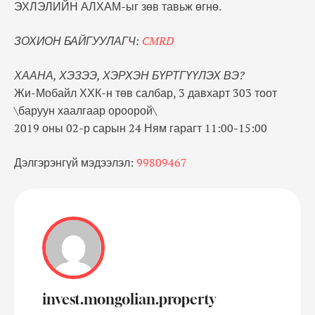
ЭХЛЭЛИЙН АЛХАМ-ыг зөв тавьж өгнө.
ЗОХИОН БАЙГУУЛАГЧ:
CMRD
ХААНА, ХЭЗЭЭ, ХЭРХЭН БҮРТГҮҮЛЭХ ВЭ?
Жи-Мобайл ХХК-н төв салбар, 3 давхарт 303 тоот
\баруун хаалгаар ороорой\
2019 оны 02-р сарын 24 Ням гарагт 11:00-15:00
Дэлгэрэнгүй мэдээлэл:
99809467
invest.mongolian.property