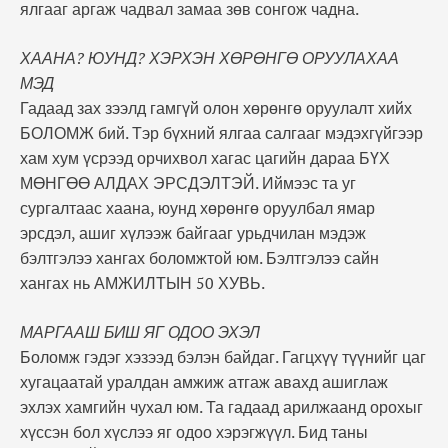
ялгааг аргаж чадвал замаа зөв сонгож чадна.
ХААНА? ЮУНД? ХЭРХЭН ХӨРӨНГӨ ОРУУЛАХАА
МЭД
Гадаад зах зээлд гамгүй олон хөрөнгө оруулалт хийх
БОЛОМЖ бий. Тэр бүхний ялгаа салгааг мэдэхгүйгээр
хам хум үсрээд орчихвол хагас цагийн дараа БҮХ
МӨНГӨӨ АЛДАХ ЭРСДЭЛТЭЙ. Иймээс та уг
сургалтаас хаана, юунд хөрөнгө оруулбал ямар
эрсдэл, ашиг хүлээж байгааг урьдчилан мэдэж
бэлтгэлээ хангах боломжтой юм. Бэлтгэлээ сайн
хангах нь АМЖИЛТЫН 50 ХУВЬ.
МАРГААШ БИШ ЯГ ОДОО ЭХЭЛ
Боломж гэдэг хэзээд бэлэн байдаг. Гагцхүү түүнийг цаг
хугацаатай уралдан амжиж атгаж авахд ашиглаж
эхлэх хамгийн чухал юм. Та гадаад арилжаанд орохыг
хүссэн бол хүслээ яг одоо хэрэгжүүл. Бид таны