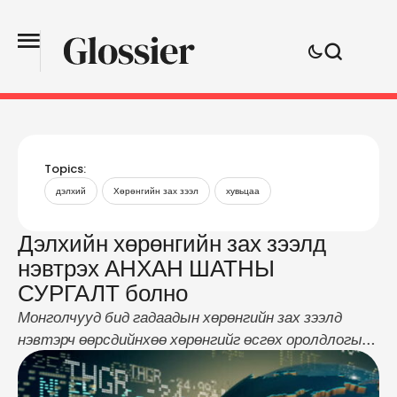
Topics:
дэлхий
Хөрөнгийн зах зээл
хувьцаа
Дэлхийн хөрөнгийн зах зээлд
нэвтрэх АНХАН ШАТНЫ
СУРГАЛТ болно
Монголчууд бид гадаадын хөрөнгийн зах зээлд
нэвтэрч өөрсдийнхөө хөрөнгийг өсгөх оролдлогыг
олонтаа хийсэн. Харамсалтай нь олохоосоо
илүүтэйгээр алдах нь элбэг байдгыг нуух юун.