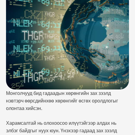
Үнэхээр гадаад зах зээлд амжилттай хөрөнгө
оруулалт хийж чадвал өргөн боломж бий. Гэхдээ
"зөв арга"-аа олохгүйгээр та хэзээ ч амжилтанд
хүрэхгүй. Иймээс бид энэхүү сургалтаараа танд
"зөв арга", "бодит алхам"-аа хэрхэн оновчтой …
Монголчууд бид гадаадын хөрөнгийн зах зээлд
нэвтэрч өөрсдийнхөө хөрөнгийг өсгөх оролдлогыг
олонтаа хийсэн.
Харамсалтай нь олохоосоо илүүтэйгээр алдах нь
элбэг байдгыг нуух юун. Үнэхээр гадаад зах зээлд