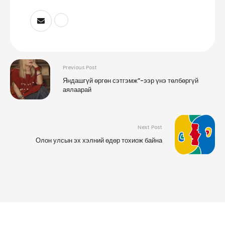
Previous Post
Яндашгүй өргөн сэтгэмж”-ээр үнэ төлбөргүй
аялаарай
Next Post
Олон улсын эх хэлний өдөр тохиож байна