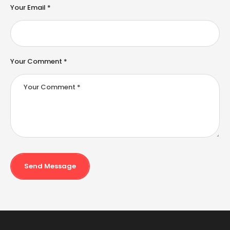
e
Your Email *
:
Your Comment *
Send Message