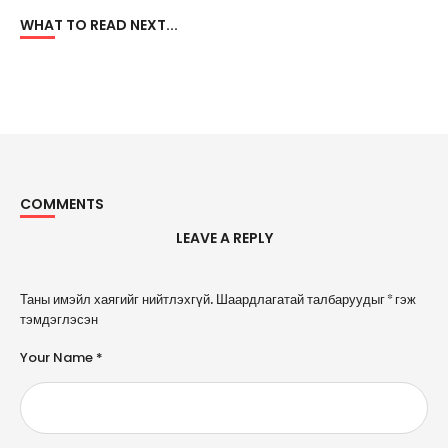
WHAT TO READ NEXT...
COMMENTS
LEAVE A REPLY
A
Таны имэйл хаягийг нийтлэхгүй.
Шаардлагатай талбаруудыг
*
гэж
l
тэмдэглэсэн
t
e
Your Name *
r
n
a
ti
v