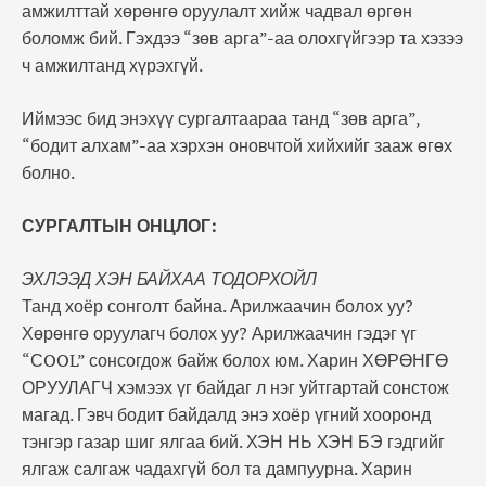
амжилттай хөрөнгө оруулалт хийж чадвал өргөн
боломж бий. Гэхдээ “зөв арга”-аа олохгүйгээр та хэзээ
ч амжилтанд хүрэхгүй.
Иймээс бид энэхүү сургалтаараа танд “зөв арга”,
“бодит алхам”-аа хэрхэн оновчтой хийхийг зааж өгөх
болно.
СУРГАЛТЫН ОНЦЛОГ:
ЭХЛЭЭД ХЭН БАЙХАА ТОДОРХОЙЛ
Танд хоёр сонголт байна. Арилжаачин болох уу?
Хөрөнгө оруулагч болох уу? Арилжаачин гэдэг үг
“СOOL” сонсогдож байж болох юм. Харин ХӨРӨНГӨ
ОРУУЛАГЧ хэмээх үг байдаг л нэг уйтгартай сонстож
магад. Гэвч бодит байдалд энэ хоёр үгний хооронд
тэнгэр газар шиг ялгаа бий. ХЭН НЬ ХЭН БЭ гэдгийг
ялгаж салгаж чадахгүй бол та дампуурна. Харин