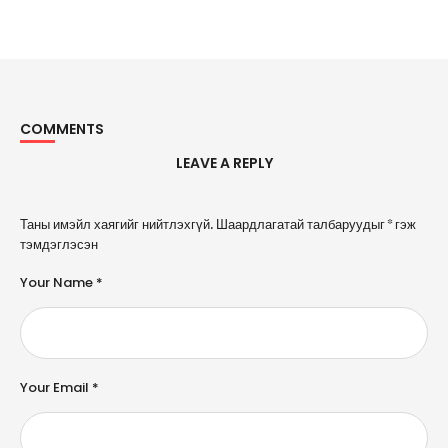
COMMENTS
LEAVE A REPLY
A
Таны имэйл хаягийг нийтлэхгүй.
Шаардлагатай талбаруудыг
*
гэж
l
тэмдэглэсэн
t
e
Your Name *
r
n
a
ti
v
e
Your Email *
: