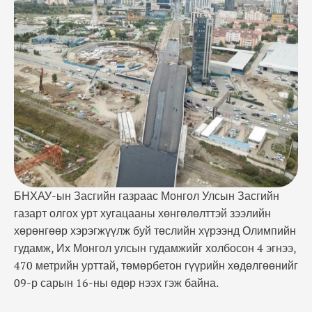
төмөрбетон гүүрийн хөдөлгөөнийг 09-р сарын 16-
ны өдөр нээх гэж байна. Нийслэлийн өнгө үзэмжийг
нэмсэн томоохон бүтээн байгуулалтын ажлын
гүйцэтгэгчээр “Хятадын Төмөр замын 20-р
товчоо корпораци” ажиллаж …
БНХАУ-ын Засгийн газраас Монгол Улсын Засгийн
газарт олгох урт хугацааны хөнгөлөлттэй зээлийн
хөрөнгөөр хэрэгжүүлж буй төслийн хүрээнд Олимпийн
гудамж, Их Монгол улсын гудамжийг холбосон 4 эгнээ,
470 метрийн урттай, төмөрбетон гүүрийн хөдөлгөөнийг
09-р сарын 16-ны өдөр нээх гэж байна.