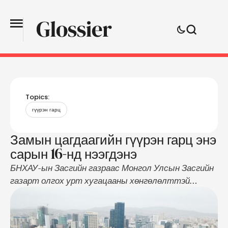
Topics:
гүүрэн гарц
Замын цагдаагийн гүүрэн гарц энэ
сарын 16-нд нээгдэнэ
БНХАУ-ын Засгийн газраас Монгол Улсын Засгийн
газарт олгох урт хугацааны хөнгөлөлттэй
зээлийн хөрөнгөөр хэрэгжүүлж буй төслийн
хүрээнд Олимпийн гудамж, Их Монгол улсын
гудамжийг холбосон 4 эгнээ, 470 метрийн урттай,