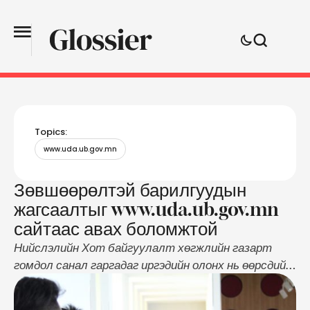
Topics:
www.uda.ub.gov.mn
Зөвшөөрөлтэй барилгуудын
жагсаалтыг www.uda.ub.gov.mn
сайтаас авах боломжтой
Нийслэлийн Хот байгуулалт хөгжлийн газарт
гомдол санал гаргадаг иргэдийн олонх нь өөрсдийн
оршин суугаа байршилд баригдаж буй барилгууд
нь зөвшөөрөлтэй, эсэхийг лавлахаар ханддаг