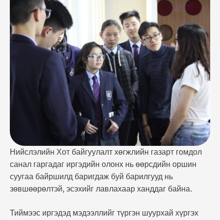
байна. Тиймээс иргэдэд мэдээллийг түргэн
шуурхай хүргэх зорилгоор байгууллагын албан
ёсны сайтаа өргөжүүлж цахимаар мэдээлэл авах
боломж бүрдүүлэхээр ажиллаж байгаа аж. Энэ
талаар нийслэлийн Хот байгуулалт хөгжлийн
газрын Мэдээллийн хэлтсийн дарга А.Амарсанаа …
Нийслэлийн Хот байгуулалт хөгжлийн газарт гомдол
санал гаргадаг иргэдийн олонх нь өөрсдийн оршин
суугаа байршилд баригдаж буй барилгууд нь
зөвшөөрөлтэй, эсэхийг лавлахаар ханддаг байна.
Тиймээс иргэдэд мэдээллийг түргэн шуурхай хүргэх