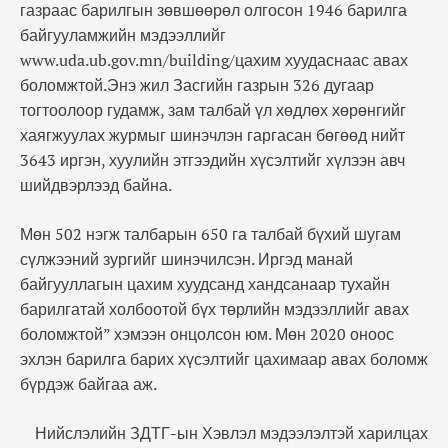
газраас барилгын зөвшөөрөл олгосон 1946 барилга
байгууламжийн мэдээллийг
www.uda.ub.gov.mn/building/цахим хуудаснаас авах
боломжтой.Энэ жил Засгийн газрын 326 дугаар
тогтоолоор гудамж, зам талбай үл хөдлөх хөрөнгийг
хаягжуулах журмыг шинэчлэн гаргасан бөгөөд нийт
3643 иргэн, хуулийн этгээдийн хүсэлтийг хүлээн авч
шийдвэрлээд байна.
Мөн 502 нэгж талбарын 650 га талбай бүхий шугам
сүлжээний зургийг шинэчилсэн. Иргэд манай
байгууллагын цахим хуудсанд хандсанаар тухайн
барилгатай холбоотой бүх төрлийн мэдээллийг авах
боломжтой” хэмээн онцолсон юм. Мөн 2020 оноос
эхлэн барилга барих хүсэлтийг цахимаар авах боломж
бүрдэж байгаа аж.
Нийслэлийн ЗДТГ-ын Хэвлэл мэдээлэлтэй харилцах