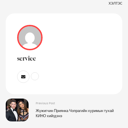
хэлтэс
service
Previous Post
Жүжигчин Приянка Чопрагийн хуримын тухай
КИНО хийгдэнэ