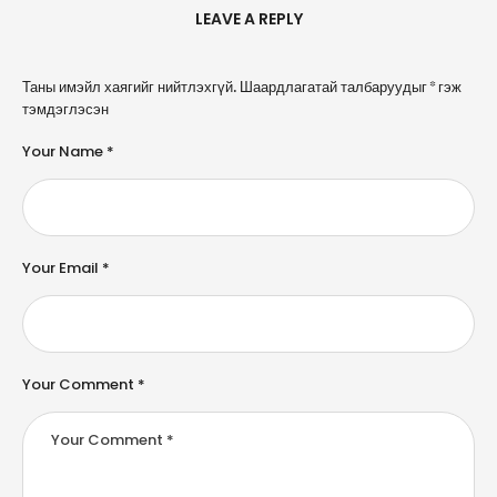
LEAVE A REPLY
A
Таны имэйл хаягийг нийтлэхгүй.
Шаардлагатай талбаруудыг
*
гэж
l
тэмдэглэсэн
t
e
Your Name *
r
n
a
ti
v
e
Your Email *
:
Your Comment *