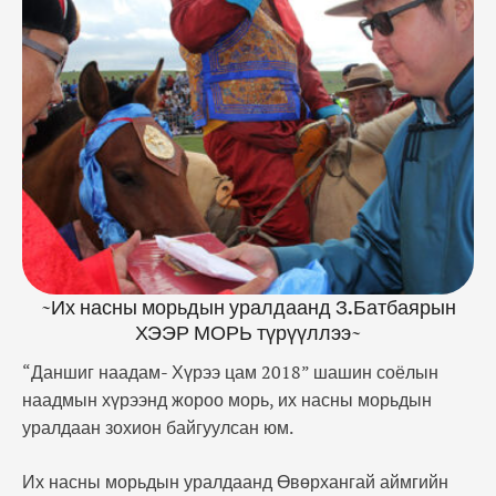
Хархорин сумын уяач З.Батбаярын хээр морь
түрүүлсэн бол аман хүзүүнд Сүхбаатар аймгийн
Баяндэлгэр сумын харъяат Д.Амармэндийн зээр
морь, айргийн гуравт Говь-Алтай аймгийн Дарви
…
~Их насны морьдын уралдаанд З.Батбаярын
ХЭЭР МОРЬ түрүүллээ~
“Даншиг наадам- Хүрээ цам 2018” шашин соёлын
наадмын хүрээнд жороо морь, их насны морьдын
уралдаан зохион байгуулсан юм.
Их насны морьдын уралдаанд Өвөрхангай аймгийн