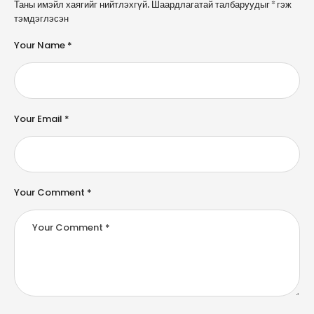
A
Таны имэйл хаягийг нийтлэхгүй.
Шаардлагатай талбаруудыг
*
гэж
l
тэмдэглэсэн
t
e
Your Name *
r
n
a
ti
v
e
Your Email *
:
Your Comment *