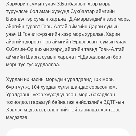
Хархорин сумын уяач З.Батбаярын хээр морь
түрүүлсэн бол аман хүзүүнд Сүхбаатар аймгийн
Баяндэлгэр сумын харъяат Д.Амармэндийн зээр морь,
айргийн гуравт Говь-Алтай аймгийн Дарви сумын
уяач Ц.Гончигсүрэнгийн хээр морь хурдлав. Харин
айргийн дөрөвт Төв аймгийн Эрдэнэсант сумын уяач
Ө.Өлзий-Оршихын зээрд, айргийн тавьд Говь-Алтай
аймгийн Шарга сумын харъяат Н.Даваанямын бор
морь тус тус хурдаллаа.
Хурдан их насны морьдын уралдаанд 108 морь
бүртгүүлж, 104 хурдан хүлэг шандас сорьсон юм.
Уралдааны үеэр хүүхэд унасан, морь бахардсан
тохиолдол гараагүй байна гэж нийслэлийн ЗДТГ-ын
Хэвлэл мэдээлэл, олон нийттэй харилцах хэлтсээс
мэдээлэв.