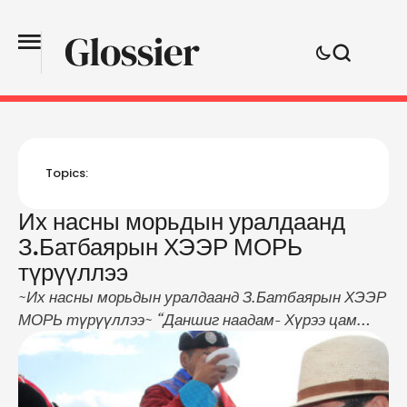
Topics:
Их насны морьдын уралдаанд
З.Батбаярын ХЭЭР МОРЬ
түрүүллээ
~Их насны морьдын уралдаанд З.Батбаярын ХЭЭР
МОРЬ түрүүллээ~ “Даншиг наадам- Хүрээ цам
2018” шашин соёлын наадмын хүрээнд жороо морь,
их насны морьдын уралдаан зохион байгуулсан юм.
Их насны морьдын уралдаанд Өвөрхангай аймгийн