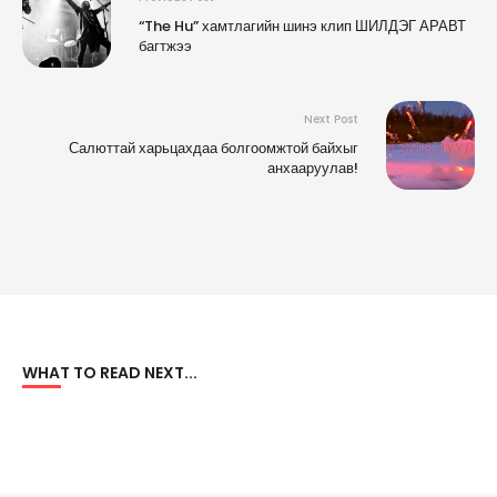
“The Hu” хамтлагийн шинэ клип ШИЛДЭГ АРАВТ
багтжээ
Next Post
Салюттай харьцахдаа болгоомжтой байхыг
анхааруулав!
WHAT TO READ NEXT...