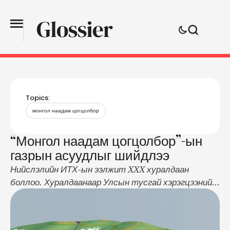
Topics:
монгол наадам цогцолбор
“Монгол наадам цогцолбор”-ын
газрын асуудлыг шийдлээ
Нийслэлийн ИТХ-ын ээлжит XXX хуралдаан
боллоо. Хуралдаанаар Улсын тусгай хэрэгцээний
талбайн хэмжээ, хилийн заагт өөрчлөлт оруулах
санал уламжлах тухай, Монгол Улсын Засгийн
газрын 62 дугаар тогтоолын хэрэгжилтийг хангах