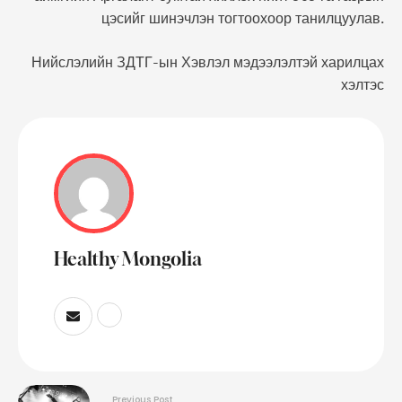
цэсийг шинэчлэн тогтоохоор танилцуулав.
Нийслэлийн ЗДТГ-ын Хэвлэл мэдээлэлтэй харилцах
хэлтэс
Healthy Mongolia
Previous Post