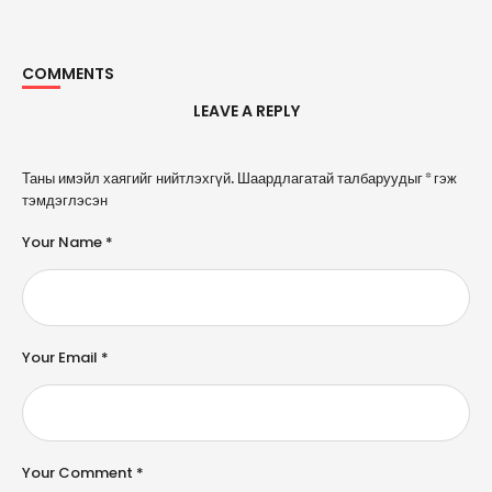
COMMENTS
LEAVE A REPLY
A
Таны имэйл хаягийг нийтлэхгүй.
Шаардлагатай талбаруудыг
*
гэж
l
тэмдэглэсэн
t
e
Your Name *
r
n
a
ti
v
e
Your Email *
:
Your Comment *