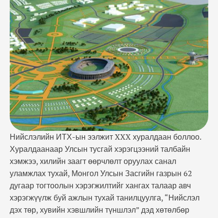
талаар авч хэрэгжүүлж буй ажлын тухай
танилцуулга, “Нийслэл дэх төр, хувийн хэвшлийн
түншлэл” дэд хөтөлбөр батлах тухай, “Төр,
хувийн хэвшлийн түншлэлээр төсөл, хөтөлбөр
хэрэгжүүлэх журам”-ын төсөл, Тогтоолд …
Нийслэлийн ИТХ-ын ээлжит XXX хуралдаан боллоо.
Хуралдаанаар Улсын тусгай хэрэгцээний талбайн
хэмжээ, хилийн заагт өөрчлөлт оруулах санал
уламжлах тухай, Монгол Улсын Засгийн газрын 62
дугаар тогтоолын хэрэгжилтийг хангах талаар авч
хэрэгжүүлж буй ажлын тухай танилцуулга, “Нийслэл
дэх төр, хувийн хэвшлийн түншлэл” дэд хөтөлбөр