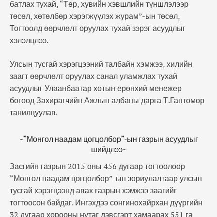
батлах тухай, “Төр, хувийн хэвшлийн түншлэлээр
төсөл, хөтөлбөр хэрэгжүүлэх журам”-ын төсөл,
Тогтоолд өөрчлөлт оруулах тухай зэрэг асуудлыг
хэлэлцлээ.
Улсын тусгай хэрэгцээний талбайн хэмжээ, хилийн
заагт өөрчлөлт оруулах санал уламжлах тухай
асуудлыг Улаанбаатар хотын ерөнхий менежер
бөгөөд Захирагчийн Ажлын албаны дарга Т.Гантөмөр
танилцуулав.
~”Монгол наадам цогцолбор”-ын газрын асуудлыг
шийдлээ~
Засгийн газрын 2015 оны 456 дугаар тогтоолоор
“Монгол наадам цогцолбор”-ын зориулалтаар улсын
тусгай хэрэгцээнд авах газрын хэмжээ заагийг
тогтоосон байдаг. Ингэхдээ сонгинохайрхан дүүргийн
32 дугаар хорооны нутаг дэвсгэрт хамаарах 551 га