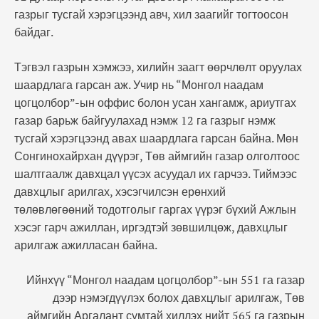
газрыг тусгай хэрэгцээнд авч, хил заагийг тогтоосон
байдаг.
Тэгвэл газрын хэмжээ, хилийн заагт өөрчлөлт оруулах
шаардлага гарсан аж. Учир нь “Монгол наадам
цогцолбор”-ын оффис болон усан хангамж, ариутгах
газар барьж байгуулахад нэмж 12 га газрыг нэмж
тусгай хэрэгцээнд авах шаардлага гарсан байна. Мөн
Сонгинохайрхан дүүрэг, Төв аймгийн газар олголтоос
шалтгаалж давхцал үүсэх асуудал их гарчээ. Тиймээс
давхцлыг арилгах, хэсэгчилсэн ерөнхий
төлөвлөгөөний тодотголыг гаргах үүрэг бүхий Ажлын
хэсэг гарч ажиллан, иргэдтэй зөвшилцөж, давхцлыг
арилгаж ажилласан байна.
Ийнхүү “Монгол наадам цогцолбор”-ын 551 га газар
дээр нэмэгдүүлэх болох давхцлыг арилгаж, Төв
аймгийн Аргалант сумтай хиллэх нийт 565 га газрын