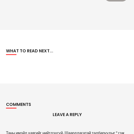
WHAT TO READ NEXT...
COMMENTS
LEAVE A REPLY
A
Таны имэйл хаягийг нийтлэхгүй.
Шаардлагатай талбаруудыг
*
гэж