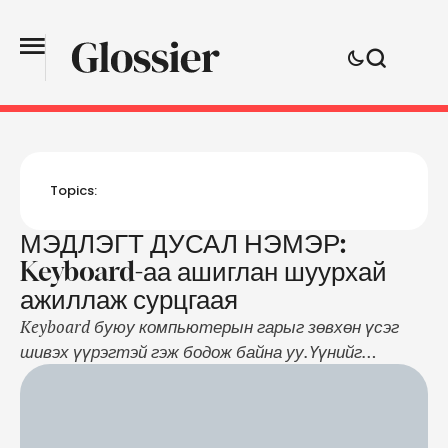
Topics:
МЭДЛЭГТ ДУСАЛ НЭМЭР:
Keyboard-аа ашиглан шуурхай
ажиллаж сурцгаая
Keyboard буюу компьютерын гарыг зөвхөн үсэг
шивэх үүрэгтэй гэж бодож байна уу.Үүнийг
ашиглан олон үйлдлийг шуурхай хийх
боломжтой.Мэдээж mouse ашигласнаас хэд дахин
хялбар байдаг. Ctrl+C (Copy) - Хуулах Ctrl+X (Cut)