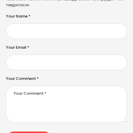
l
тэмдэглэсэн
t
e
Your Name *
r
n
a
ti
v
e
Your Email *
:
Your Comment *