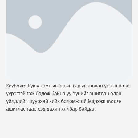
– Зөөх Ctrl+V (Paste) – Мэдээллийг гаргаж ирэх
Ctrl+Z (Undo) – Үйлдлийг буцаах Ctrl + A (All) Бүх
текстийг сонгож идэвхжүүлнэ. Ctrl + B …
Keyboard буюу компьютерын гарыг зөвхөн үсэг шивэх
үүрэгтэй гэж бодож байна уу.Үүнийг ашиглан олон
үйлдлийг шуурхай хийх боломжтой.Мэдээж mouse
ашигласнаас хэд дахин хялбар байдаг.