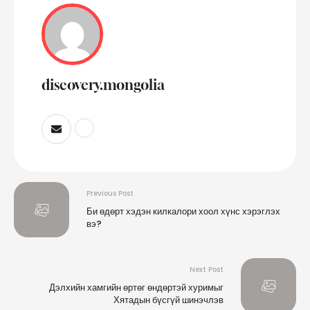
discovery.mongolia
Previous Post
Би өдөрт хэдэн килкалори хоол хүнс хэрэглэх
вэ?
Next Post
Дэлхийн хамгийн өртөг өндөртэй хуримыг
Хятадын бүсгүй шинэчлэв