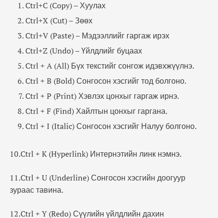
Ctrl+C (Copy) – Хуулах
Ctrl+X (Cut) – Зөөх
Ctrl+V (Paste) – Мэдээллийг гаргаж ирэх
Ctrl+Z (Undo) – Үйлдлийг буцаах
Ctrl + A (All) Бүх текстийг сонгож идэвхжүүлнэ.
Ctrl + B (Bold) Сонгосон хэсгийг тод болгоно.
Ctrl + P (Print) Хэвлэх цонхыг гаргаж ирнэ.
Ctrl + F (Find) Хайлтын цонхыг гаргана.
Ctrl + I (Italic) Сонгосон хэсгийг Налуу болгоно.
10.Ctrl + K (Hyperlink) Интернэтийн линк нэмнэ.
11.Ctrl + U (Underline) Сонгосон хэсгийн доогуур
зураас тавина.
12.Ctrl + Y (Redo) Сүүлийн үйлдлийн дахин