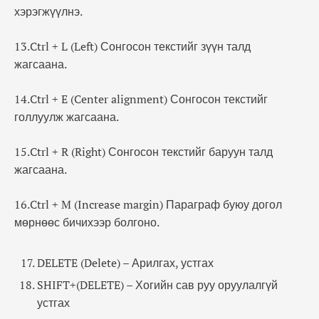
хэрэгжүүлнэ.
13.Ctrl + L (Left) Сонгосон текстийг зүүн талд
жагсаана.
14.Ctrl + E (Center alignment) Сонгосон текстийг
голлуулж жагсаана.
15.Ctrl + R (Right) Сонгосон текстийг баруун талд
жагсаана.
16.Ctrl + M (Increase margin) Параграф буюу догол
мөрнөөс бичихээр болгоно.
DELETE (Delete) – Арилгах, устгах
SHIFT+(DELETE) – Хогийн сав руу оруулалгүй
устгах