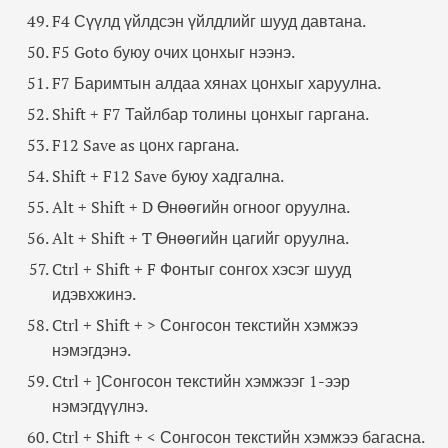
F4 Сүүлд үйлдсэн үйлдлийг шууд давтана.
F5 Goto буюу очих цонхыг нээнэ.
F7 Баримтын алдаа хянах цонхыг харуулна.
Shift + F7 Тайлбар толины цонхыг гаргана.
F12 Save as цонх гаргана.
Shift + F12 Save буюу хадгална.
Alt + Shift + D Өнөөгийн огноог оруулна.
Alt + Shift + T Өнөөгийн цагийг оруулна.
Ctrl + Shift + F Фонтыг сонгох хэсэг шууд
идэвхжинэ.
Ctrl + Shift + > Сонгосон текстийн хэмжээ
нэмэгдэнэ.
Ctrl + ]Сонгосон текстийн хэмжээг 1-ээр
нэмэгдүүлнэ.
Ctrl + Shift + < Сонгосон текстийн хэмжээ багасна.