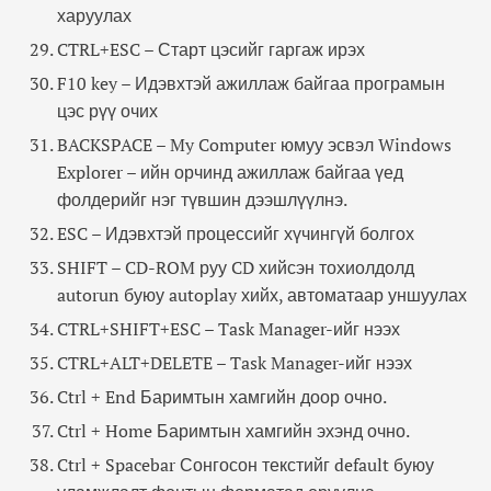
харуулах
CTRL+ESC – Старт цэсийг гаргаж ирэх
F10 key – Идэвхтэй ажиллаж байгаа програмын
цэс рүү очих
BACKSPACE – My Computer юмуу эсвэл Windows
Explorer – ийн орчинд ажиллаж байгаа үед
фолдерийг нэг түвшин дээшлүүлнэ.
ESC – Идэвхтэй процессийг хүчингүй болгох
SHIFT – CD-ROM руу CD хийсэн тохиолдолд
autorun буюу autoplay хийх, автоматаар уншуулах
CTRL+SHIFT+ESC – Task Manager-ийг нээх
CTRL+ALT+DELETE – Task Manager-ийг нээх
Ctrl + End Баримтын хамгийн доор очно.
Ctrl + Home Баримтын хамгийн эхэнд очно.
Ctrl + Spacebar Сонгосон текстийг default буюу