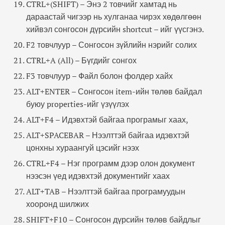
CTRL+(SHIFT) – Энэ 2 товчийг хамтад нь
дараастай чигээр нь хулганаа чирэх хөдөлгөөн
хийвэл сонгосон дүрсийн shortcut – ийг үүсгэнэ.
F2 товчлуур – Сонгосон зүйлийн нэрийг солих
CTRL+A (All) – Бүгдийг сонгох
F3 товчлуур – Файл болон фолдер хайх
ALT+ENTER – Сонгосон item-ийн төлөв байдал
буюу properties-ийг үзүүлэх
ALT+F4 – Идэвхтэй байгаа програмыг хаах,
ALT+SPACEBAR – Нээлттэй байгаа идэвхтэй
цонхны хураангуй цэсийг нээх
CTRL+F4 – Нэг программ дээр олон документ
нээсэн үед идэвхтэй документийг хаах
ALT+TAB – Нээлттэй байгаа програмуудын
хооронд шилжих
SHIFT+F10 – Сонгосон дүрсийн төлөв байдлыг