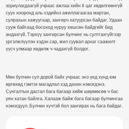
зориулагдаагүй учраас ажлаа хийн 8 цаг хөдөлгөөнгүй
суух хооронд аль хэдийнэ ажиллагаагаа мартан,
сулрахын хажуугаар, зангирч хатуурсан байдаг. Удаан
сууж байгаад босоход нуруу хөшсөн байдгийг бид
андахгүй. Тэрхүү зангирсан булчинг нь султгахгүйгээр
үргэлжлүүлэн хэдэн сар, жил суувал архаг саажилт
үүсч улмаар хөдөлж ч чадахгүй болдог.
Мөн булчин сул дорой байх учраас энэ үед хүнд юм
өргөхөд гэмтэх магадлал хэд дахин нэмэгдэнэ.
Сунгалтын дасгал бага багаар хийж шөрмөсөө ч бас
уян хатан байлга. Халааж байж бага багаар булчингаа
нэмэгдүүл. Булчин хүчтэй бол зангирах нь бага байдаг.