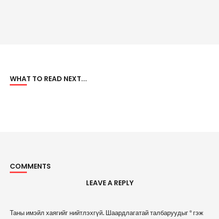
WHAT TO READ NEXT...
COMMENTS
LEAVE A REPLY
A
Таны имэйл хаягийг нийтлэхгүй.
Шаардлагатай талбаруудыг
*
гэж