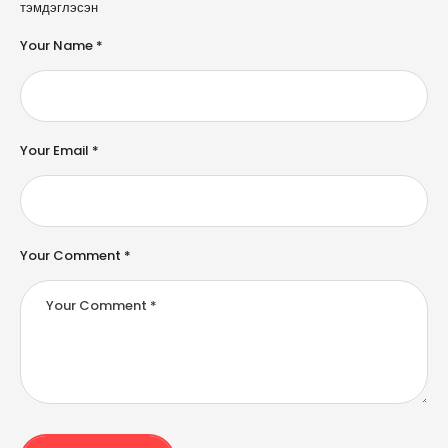
l
тэмдэглэсэн
t
e
Your Name *
r
n
a
ti
v
e
Your Email *
:
Your Comment *