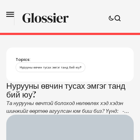
Topics:
Нурууны өвчин тусах эмгэг танд бий юу?
Нурууны өвчин тусах эмгэг танд
бий юу?
Та нурууны өвчтэй болоход нөлөөлөх хэд хэдэн
шинжийг өөртөө агуулсан юм биш биз? Үүнд: -
Амархан стресстдэг - Олон цагаар ширээний ард
хөдөлгөөнгүй суудаг - Дасгал хийдэггүй - Ус
бага уудаг мөртлөө кофенд “нугасгүй” г.м...