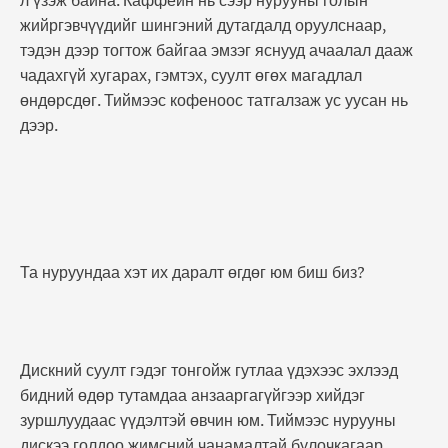
л үзэж байна. Каффейн нь сээр нурууны голын
жийргэвчүүдийг шингэний дутагдалд оруулснаар,
тэдэн дээр тогтож байгаа эмзэг яснууд ачаалал дааж
чадахгүй хугарах, гэмтэх, суулт өгөх магадлал
өндөрсдөг. Тиймээс кофеноос татгалзаж ус уусан нь
дээр.
Та нуруундаа хэт их даралт өгдөг юм биш биз?
Дискний суулт гэдэг тонгойж гутлаа үдэхээс эхлээд
бидний өдөр тутамдаа анзааргагүйгээр хийдэг
зуршлуудаас үүдэлтэй өвчин юм. Тиймээс нурууны
дискээ голдоо жимсний чанамалтай булочкагаар