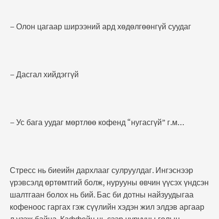
– Олон цагаар ширээний ард хөдөлгөөнгүй суудаг
– Дасгал хийдэггүй
– Ус бага уудаг мөртлөө кофенд “нугасгүй” г.м…
Стресс нь биеийн дархлааг сулруулдаг. Ингэснээр
үрэвсэлд өртөмтгий болж, нурууны өвчин үүсэх үндсэн
шалтгаан болох нь бий. Бас би дотны найзуудыгаа
кофеноос гаргах гэж сүүлийн хэдэн жил элдэв аргаар