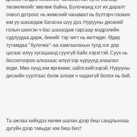
төсөөлөхийг зөвлөж байна. Булочканд хэт их даралт
очвол дотроос нь жимсний чанамал нь бүлтэрч гоожих
юм уу шахагдаж багасна шүү дээ. Нурууны дискний
голын шингэн ч бас шахагдаж гарсаар мэдрэлийн
судлуудаа дарж, биеийг тэр чигт нь өвтгөдөг. Өдөр
тутамдаа “булочка”-аа хамгаалахын тулд нэг дор
цагаас илүү хугацаанд суухгүй байх хэрэгтэй. Суух нь
босоогоороо алхахаас илүүгээр нуруунд ачаалал
өгдөг. Мөн хүнд юм өргөхөөс зайлсхийгээрэй. Нурууны
дискийн суултаас болж алхаж ч чадахгүй болох нь бий.
Та ажлаа хийхдээ хөлөө шалан дээр биш сандлынхаа
дугуйн дээр тавьдаг юм биш биз?