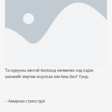
Стресс нь биеийн дархлааг сулруулдаг. Ингэснээр
үрэвсэлд өртөмтгий болж, нурууны өвчин үүсэх
үндсэн шалтгаан болох …
Та нурууны өвчтэй болоход нөлөөлөх хэд хэдэн
шинжийг өөртөө агуулсан юм биш биз? Үүнд:
– Амархан стресстдэг