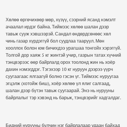
Хөлөө өргөчихөөр мөр, хүзүү, сээрний ясанд нэмэлт
ачаалал ирдэг байна. Тиймээс хөлөө шалан дээр
тавьж сууж хэвшээрэй. Сандал өндөрдсөнөөс хөл
чинь газар хүрдэггүй бол суудлаа тааруул. Мөн
хооллох болон юм бичихдээ урагшаа тонгойх хэрэггүй.
Толгой дор хаяж 5 кг жинтэй учир, газрын татах хүчний
тэнцвэрээс өөр байрлалд орох тоолонд жин нь хоёр
дахин нэмэгддэг. Тэгэхээр 10 кг нуруун дээрээ үүрч
суугаагаас ялгаагүй болно гэсэн үг. Тиймээс нуруугаа
эгцэлж (хотойж биш), хоёр хөлөө үл ялиг салгаад,
шалан дээр бүтэн тавьж суугаарай. Энэ нь нурууны
байрлалыг тэр хэвэнд нь барьж, тэнцвэрийг хадгалдаг.
Бидний нурууны булчин нэг байрлалаар удаан байхад