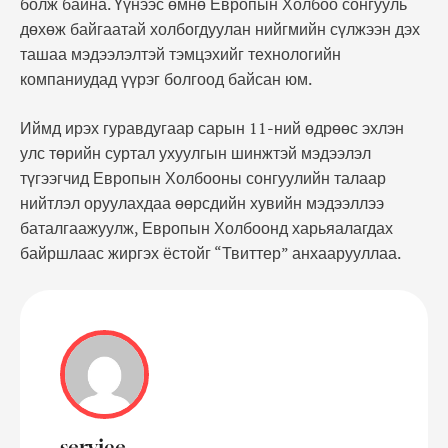
болж байна. Үүнээс өмнө Европын Холбоо сонгууль
дөхөж байгаатай холбогдуулан нийгмийн сүлжээн дэх
ташаа мэдээлэлтэй тэмцэхийг технологийн
компаниудад үүрэг болгоод байсан юм.
Иймд ирэх гуравдугаар сарын 11-ний өдрөөс эхлэн
улс төрийн суртал ухуулгын шинжтэй мэдээлэл
түгээгчид Европын Холбооны сонгуулийн талаар
нийтлэл оруулахдаа өөрсдийн хувийн мэдээллээ
баталгаажуулж, Европын Холбоонд харьяалагдах
байршлаас жиргэх ёстойг “Твиттер” анхаарууллаа.
service