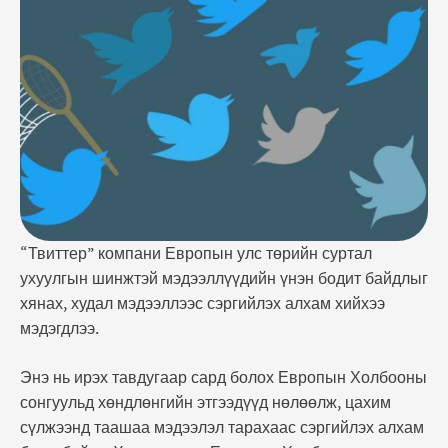
мэдээлэл тарахаас сэргийлэх алхам болж байна.
Үүнээс өмнө Европын Холбоо сонгууль дөхөж
байгаатай холбогдуулан нийгмийн сүлжээн дэх
ташаа мэдээлэлтэй тэмцэхийг технологийн …
“Твиттер” компани Европын улс төрийн суртал
ухуулгын шинжтэй мэдээллүүдийн үнэн бодит байдлыг
хянах, худал мэдээллээс сэргийлэх алхам хийхээ
мэдэгдлээ.
Энэ нь ирэх тавдугаар сард болох Европын Холбооны
сонгуульд хөндлөнгийн этгээдүүд нөлөөлж, цахим
сүлжээнд таашаа мэдээлэл тарахаас сэргийлэх алхам