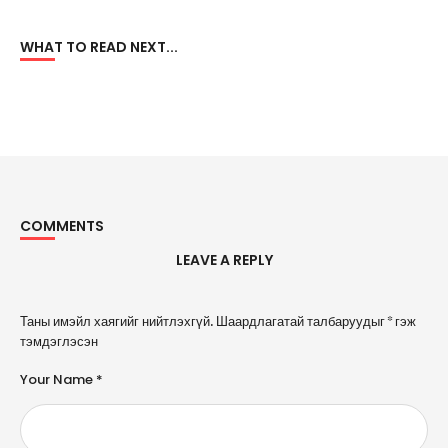
WHAT TO READ NEXT...
COMMENTS
LEAVE A REPLY
A
Таны имэйл хаягийг нийтлэхгүй.
Шаардлагатай талбаруудыг
*
гэж
l
тэмдэглэсэн
t
e
Your Name *
r
n
a
ti