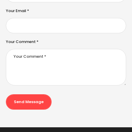
v
e
Your Email *
:
Your Comment *
Send Message