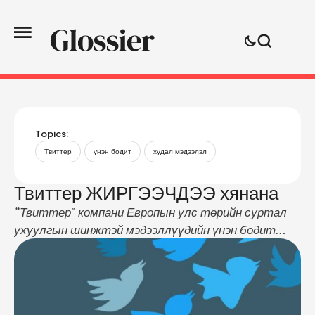
Topics:
Твиттер
үнэн бодит
худал мэдээлэл
Твиттер ЖИРГЭЭЧДЭЭ хянана
“Твиттер" компани Европын улс төрийн суртал
ухуулгын шинжтэй мэдээллүүдийн үнэн бодит
байдлыг хянах, худал мэдээллээс сэргийлэх алхам
хийхээ мэдэгдлээ. Энэ нь ирэх тавдугаар сард
болох Европын Холбооны сонгуульд хөндлөнгийн
этгээдүүд нөлөөлж, цахим сүлжээнд таашаа