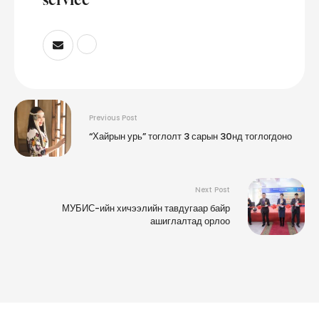
Previous Post
“Хайрын урь” тоглолт 3 сарын 30нд тоглогдоно
Next Post
МУБИС-ийн хичээлийн тавдугаар байр
ашиглалтад орлоо