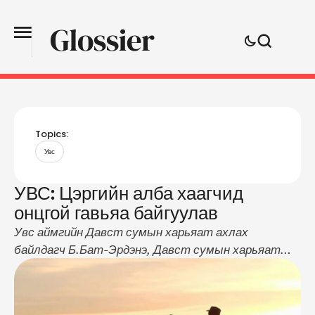
Topics:
Увс
УВС: Цэргийн алба хаагчид
онцгой гавьяа байгуулав
Увс аймгийн Давст сумын харьяат ахлах
байлдагч Б.Бат-Эрдэнэ, Давст сумын харьяат
ахлах байлдагч Т.Майдар нар цэргийн үүргээ нэр
төртэй биелүүлж 2019 оны 10 дугаар сарын 29-ний
өдөр хилийн дугаар тэмдгийн чиглэлд гарсан