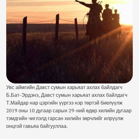
хилийн зөрчлийг илрүүлж онцгой гавьяа
байгууллаа. Хилчин хүний ур чадвар, эр зориг
авхаалж самбаа гарган хилийн дэглэмийн зөрчил
илрүүлсэн дээрх албан хаагчдад Хилийн …
Увс аймгийн Давст сумын харьяат ахлах байлдагч
Б.Бат-Эрдэнэ, Давст сумын харьяат ахлах байлдагч
Т.Майдар нар цэргийн үүргээ нэр төртэй биелүүлж
2019 оны 10 дугаар сарын 29-ний өдөр хилийн дугаар
тэмдгийн чиглэлд гарсан хилийн зөрчлийг илрүүлж
онцгой гавьяа байгууллаа.