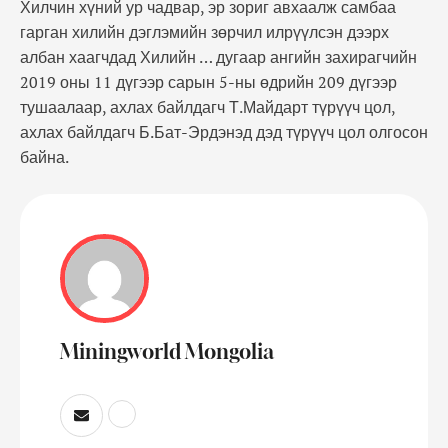
Хилчин хүний ур чадвар, эр зориг авхаалж самбаа
гарган хилийн дэглэмийн зөрчил илрүүлсэн дээрх
албан хаагчдад Хилийн … дугаар ангийн захирагчийн
2019 оны 11 дүгээр сарын 5-ны өдрийн 209 дүгээр
тушаалаар, ахлах байлдагч Т.Майдарт түрүүч цол,
ахлах байлдагч Б.Бат-Эрдэнэд дэд түрүүч цол олгосон
байна.
Miningworld Mongolia