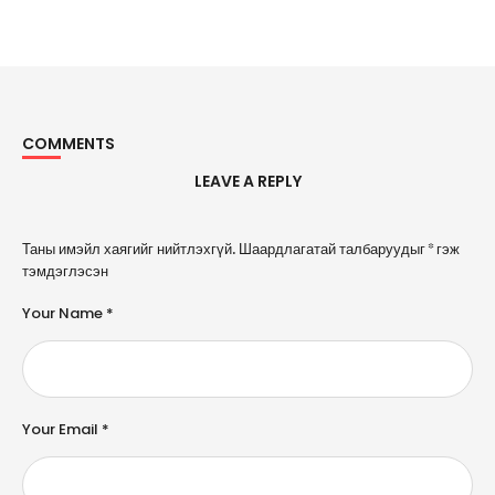
COMMENTS
LEAVE A REPLY
A
Таны имэйл хаягийг нийтлэхгүй.
Шаардлагатай талбаруудыг
*
гэж
l
тэмдэглэсэн
t
e
Your Name *
r
n
a
ti
v
e
Your Email *
: