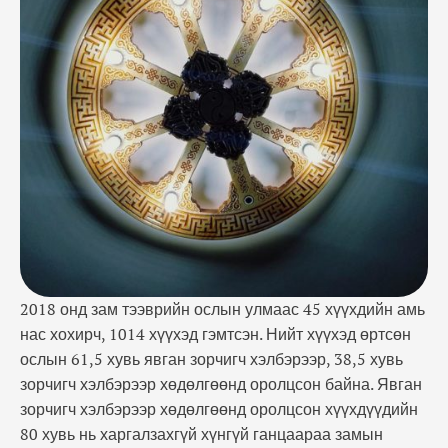
байна. Явган зорчигч хэлбэрээр хөдөлгөөнд
оролцсон хүүхдүүдийн 80 хувь нь харгалзахгүй
хүнгүй ганцаараа замын хөдөлгөөнд оролцож
байсан бол зорчигч хэлбэрээр оролцсон
хүүхдүүдийн 92 хувь буруу тээвэрлэснээс …
2018 онд зам тээврийн ослын улмаас 45 хүүхдийн амь
нас хохирч, 1014 хүүхэд гэмтсэн. Нийт хүүхэд өртсөн
ослын 61,5 хувь явган зорчигч хэлбэрээр, 38,5 хувь
зорчигч хэлбэрээр хөдөлгөөнд оролцсон байна. Явган
зорчигч хэлбэрээр хөдөлгөөнд оролцсон хүүхдүүдийн
80 хувь нь харгалзахгүй хүнгүй ганцаараа замын