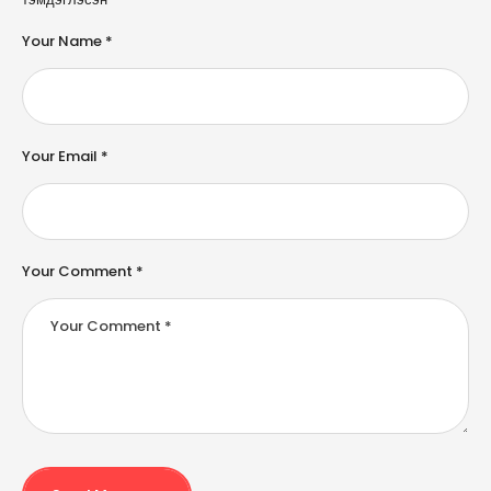
t
e
Your Name *
r
n
a
ti
v
e
Your Email *
:
Your Comment *