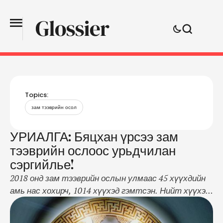
Topics:
зам тээврийн осол
УРИАЛГА: Бяцхан үрсээ зам
тээврийн ослоос урьдчилан
сэргийлье!
2018 онд зам тээврийн ослын улмаас 45 хүүхдийн
амь нас хохирч, 1014 хүүхэд гэмтсэн. Нийт хүүхэд
өртсөн ослын 61,5 хувь явган зорчигч хэлбэрээр,
38,5 хувь зорчигч хэлбэрээр хөдөлгөөнд оролцсон