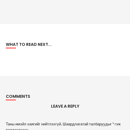
WHAT TO READ NEXT...
COMMENTS
LEAVE A REPLY
A
Таны имэйл хаягийг нийтлэхгүй.
Шаардлагатай талбаруудыг
*
гэж
l
тэмдэглэсэн