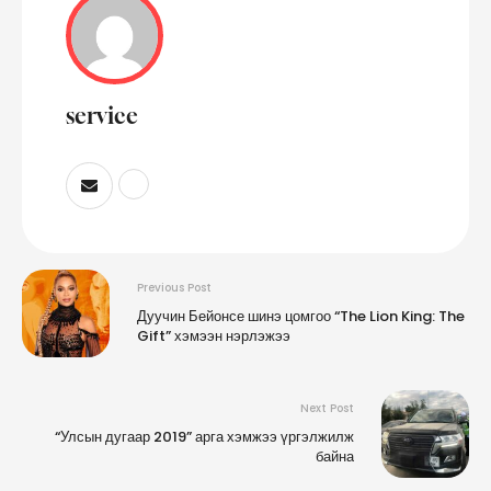
service
Previous Post
Дуучин Бейонсе шинэ цомгоо “The Lion King: The
Gift” хэмээн нэрлэжээ
Next Post
“Улсын дугаар 2019” арга хэмжээ үргэлжилж
байна