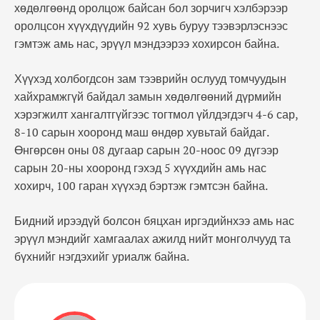
хөдөлгөөнд оролцож байсан бол зорчигч хэлбэрээр
оролцсон хүүхдүүдийн 92 хувь буруу тээвэрлэснээс
гэмтэж амь нас, эрүүл мэндээрээ хохирсон байна.
Хүүхэд холбогдсон зам тээврийн ослууд томчуудын
хайхрамжгүй байдал замын хөдөлгөөний дүрмийн
хэрэгжилт хангалтгүйгээс тогтмол үйлдэгдэгч 4-6 сар,
8-10 сарын хооронд маш өндөр хувьтай байдаг.
Өнгөрсөн оны 08 дугаар сарын 20-ноос 09 дүгээр
сарын 20-ны хооронд гэхэд 5 хүүхдийн амь нас
хохирч, 100 гаран хүүхэд бэртэж гэмтсэн байна.
Бидний ирээдүй болсон бяцхан иргэдийнхээ амь нас
эрүүл мэндийг хамгаалах ажилд нийт монголчууд та
бүхнийг нэгдэхийг уриалж байна.