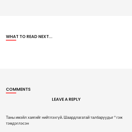
WHAT TO READ NEXT...
COMMENTS
LEAVE A REPLY
A
Таны имэйл хаягийг нийтлэхгүй.
Шаардлагатай талбаруудыг
*
гэж
l
тэмдэглэсэн
t