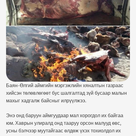
усны бэлчээр муутайгаас өлдөж үхэх тохиолдол
их байдаг. Хорогдсон малын мах худалдаанд
гарвал маш их хүн өвчин тусах боломжтой.
Тиймээс жил бүрийн энэ …
Баян-Өлгий аймгийн мэргэжлийн хяналтын газраас
хийсэн төлөвлөгөөт бус шалгалтад зүй бусаар малын
махыг хадгалж байсныг илрүүлжээ.
Энэ онд баруун аймгуудаар мал хорогдол их байгаа
юм. Хаврын улиралд онд тааруу орсон малууд өвс,
усны бэлчээр муутайгаас өлдөж үхэх тохиолдол их