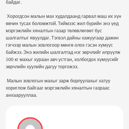
байдаг.
Хорогдсон малын мах худалдаанд гарвал маш их хүн
өвчин тусах боломжтой. Тиймээс жил бүрийн энэ үед
мэргэжлийн хяналтын газар төлөвлөгөөт бус
шалгалтыг явуулдаг. Тэгвэл дайны хажуугаар дажин
гэгчээр малын зовлогоор мөнгө олох гэсэн хүмүүс
байжээ. Энэ жилийн шалгалтад нэг зөрчлийг илрүүлж
500 кг махыг хураан авч устган, холбогдох хүмүүсийг
зөрчлийн хуулийн дагуу торгожээ.
Малын зовлогын махыг зарж борлуулахыг хатуу
хориглож байгааг мэргэжлийн хяналтын газраас
анхаарууллаа.