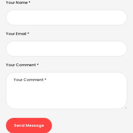
e
Your Name *
r
n
a
ti
v
e
Your Email *
:
Your Comment *
Send Message