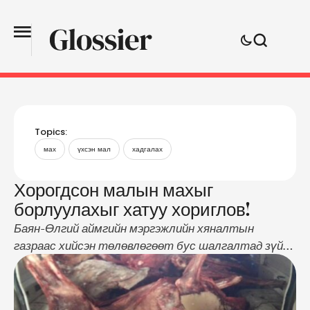
Topics:
мах
үхсэн мал
хадгалах
Хорогдсон малын махыг
борлуулахыг хатуу хориглов!
Баян-Өлгий аймгийн мэргэжлийн хяналтын
газраас хийсэн төлөвлөгөөт бус шалгалтад зүй
бусаар малын махыг хадгалж байсныг илрүүлжээ.
Энэ онд баруун аймгуудаар мал хорогдол их байгаа
юм. Хаврын улиралд онд тааруу орсон малууд өвс,