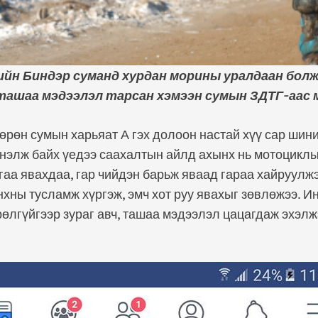
йн Биндэр суманд хурдан морины уралдаан болж,
ташаа мэдээлэл тарсан хэмээн сумын ЗДТГ-аас 
рөн сумын харьяат А гэх долоон настай хүү сар шин
нэлж байх үедээ саахалтын айлд ахынх нь мотоцикл
угаа явахдаа, гар чийдэн барьж яваад гараа хайруулжэ
нхны тусламж хүргэж, эмч хот руу явахыг зөвлөжээ. И
өлгүйгээр зураг авч, ташаа мэдээлэл цацагдаж эхэлж