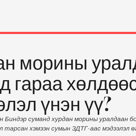
ан морины урал
д гараа хөлдөөс
лэл үнэн үү?
 Биндэр суманд хурдан морины уралдаан бол
л тарсан хэмээн сумын ЗДТГ-аас мэдээлэл 