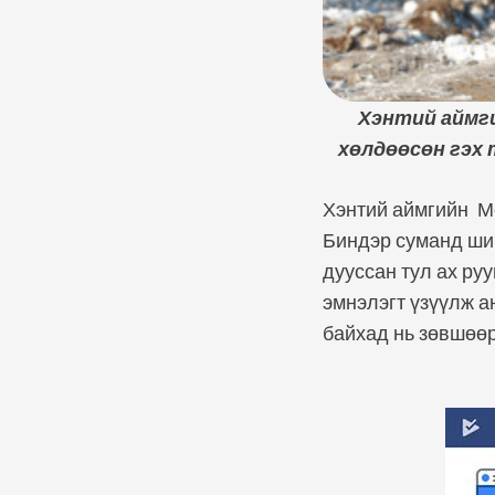
Хэнтий аймги
хөлдөөсөн гэх 
Хэнтий аймгийн Мө
Биндэр суманд ши
дууссан тул ах ру
эмнэлэгт үзүүлж а
байхад нь зөвшөөр