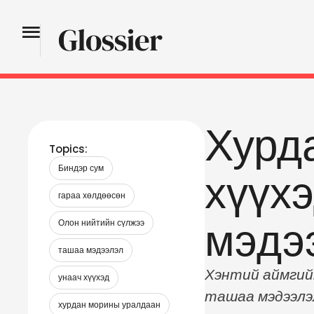
Хурд
Topics:
Биндэр сум
хүүхэ
гараа хөлдөөсөн
мэдээ
Олон нийтийн сүлжээ
ташаа мэдээлэл
Хэнтий аймгийн
унаач хүүхэд
ташаа мэдээлэ
хурдан морины уралдаан