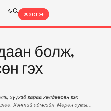
Subscribe
даан болж,
өн гэх
ж, хүүхэд гараа хөлдөөсөн гэх
өглөө. Хэнтий аймгийн Мөрөн сумын