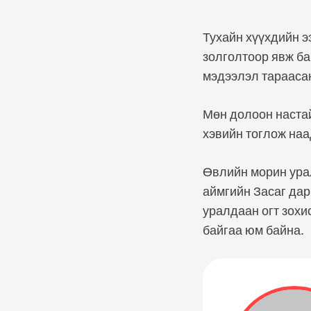
Тухайн хүүхдийн э
золголтоор явж ба
мэдээлэл тарааса
Мөн долоон настай
хэвийн тоглож наа
Өвлийн морин урал
аймгийн Засаг да
уралдаан огт зохи
байгаа юм байна.