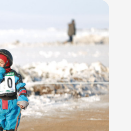
дэр суманд шинэлж байх үедээ
л ах руугаа явахдаа, гар чийдэн