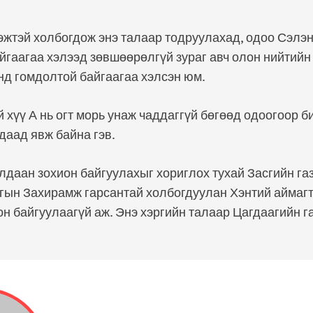
эжтэй холбогдож энэ талаар тодруулахад, одоо Сэлэн
йгаагаа хэлээд зөвшөөрөлгүй зураг авч олон нийтийн
нд гомдолтой байгаагаа хэлсэн юм.
 хүү А нь огт морь унаж чаддаггүй бөгөөд одоогоор 
даад явж байна гэв.
даан зохион байгуулахыг хориглох тухай Засгийн газ
ргын Захирамж гарсантай холбогдуулан Хэнтий аймаг
он байгуулаагүй аж. Энэ хэргийн талаар Цагдаагийн 