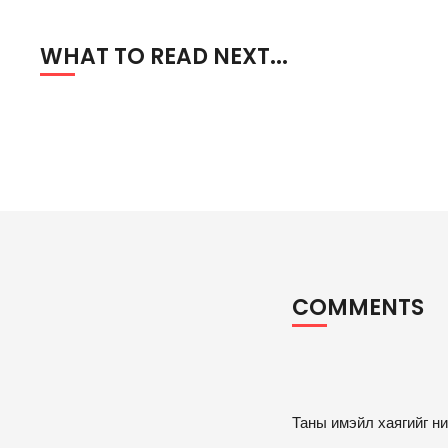
WHAT TO READ NEXT...
COMMENTS
A
Таны имэйл хаягийг ни
lt