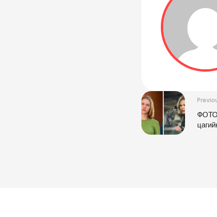
Previo
ФОТО:
цагий