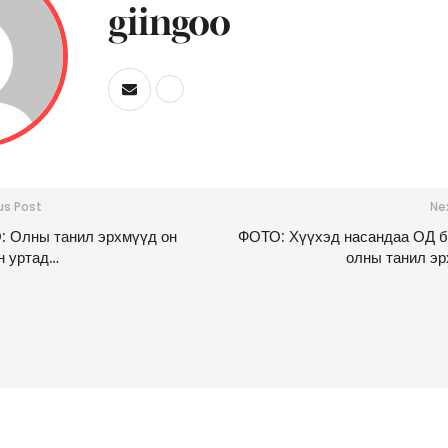
giingoo
us Post
Ne
 Олны танил эрхмүүд он
ФОТО: Хүүхэд насандаа ОД 
н уртад…
олны танил э