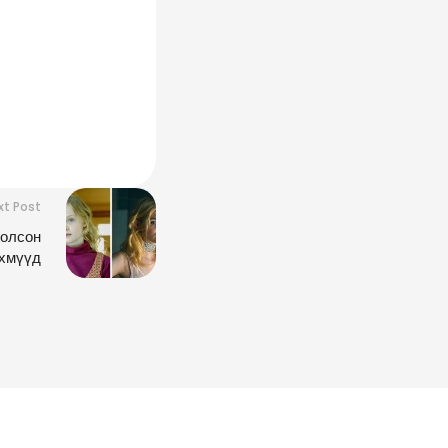
xt Post
болсон
рхмүүд