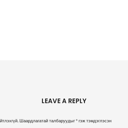
LEAVE A REPLY
йтлэхгүй.
Шаардлагатай талбаруудыг
*
гэж тэмдэглэсэн