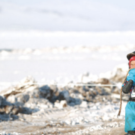
долоон настай хүү сар шинийн өдрүүдэд Бин
 ахынх нь мотоциклын шатахуун дууссан ту
раа хайруулжээ. …