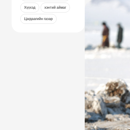
харьяат А гэх 
Хүүхэд
хэнтий аймаг
саахалтын айлд
барьж яваад га
Цагдаагийн газар