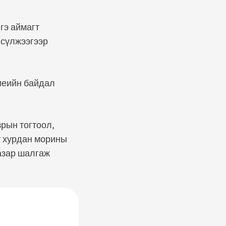
гэ аймагт
 сүлжээгээр
биеийн байдал
рын тогтоол,
т хурдан морины
газар шалгаж