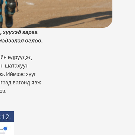
 хүүхэд гараа
мэдээлэл өглөө.
ийн өдрүүдэд
ын шатахуун
э. Иймээс хүүг
нгээд вагонд явж
ээ.