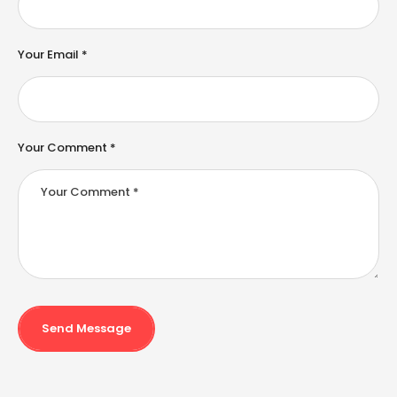
a
ti
v
e
Your Email *
:
Your Comment *
Send Message