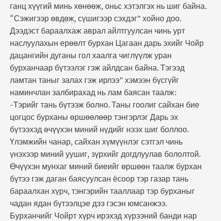
ганц хүүгий минь хөнөөж, оньс хэтэлгэх нь шиг байна.
“Сэжигээр өвдөж, сүшигээр сэхдэг” хойно доо.
Дээдэст бараалхаж аврал айлтгуулсан чинь урт
наслуулахын ерөөлт бурхан Цагаан дарь эхийг Чойр
дацангийн дуганы гол хаалга чиглүүлж уран
бурханчаар бүтээлэг гэж айлдсан байна. Тэгээд
ламтан таныг залах гэж ирлээ” хэмээн бүсгүйг
наминчлан залбирахад нь лам баясан таалж:
-Тэрийг тань бүтээж болно. Таны гоолиг сайхан бие
цогцос бурханы өршөөлөөр тэнгэрлэг Дарь эх
бүтээхэд өчүүхэн миний нүдийг нээх шиг боллоо.
Үлэмжийн чанар, сайхан хүмүүнлэг сэтгэл чинь
үнэхээр миний уушиг, зүрхийг догдлуулав бололтой.
Өчүүхэн мунхаг миний биеийг өршөөн таалж бурхан
бүтээ гэж даган баясуулсан ёсоор тэр газар тань
бараалхан хүрч, тэнгэрийн тааллаар тэр бурханыг
чадан ядан бүтээлцэе дээ гэсэн юмсанжээ.
Бурханчийг Чойрт хүрч ирэхэд хүрээний банди нар