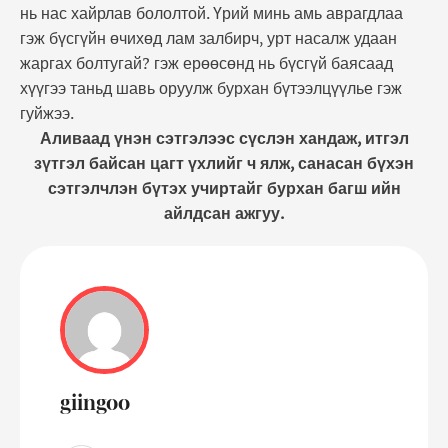
нь нас хайрлав бололтой. Үрий минь амь аврагдлаа
гэж бүсгүйн өчихөд лам залбирч, урт насалж удаан
жаргах болтугай? гэж ерөөсөнд нь бүсгүй баясаад
хүүгээ таньд шавь оруулж бурхан бүтээлцүүлье гэж
гуйжээ.
Аливаад үнэн сэтгэлээс сүслэн хандаж, итгэл
зүтгэл байсан цагт үхлийг ч ялж, санасан бүхэн
сэтгэлчлэн бүтэх учиртайг бурхан багш ийн
айлдсан ажгуу.
giingoo