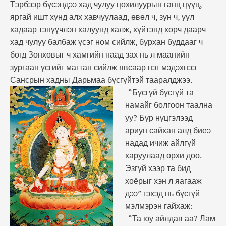
Тэрбээр бүсэндээ хад чулуу цохилуурын ганц цүүц,
яргай ишт хүнд алх хавчуулаад, өвөл ч, зун ч, уул
хадаар тэнүүчлэн халуунд халж, хүйтэнд хөрч даарч
хад чулуу балбаж үсэг ном сийлж, бурхан буддааг ч
богд Зонховыг ч хамгийн наад зах нь л маанийн
зургаан үсгийг магтан сийлж явсаар нэг мэдэхнээ
Сансрын хадны Дарьмаа бүсгүйтэй тааралджээ.
-“Бүсгүй бүсгүй та
намайг болгоон таална
уу? Бүр нүцгэлээд
ариун сайхан алд биеэ
надад ичиж айлгүй
харуулаад орхи доо.
Эзгүй хээр та бид
хоёрыг хэн л яагааж
дээ” гэхэд нь бүсгүй
мэлмэрэн гайхаж:
-“Та юу айлдав аа? Лам