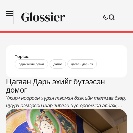
Topics:
дарь эхийн домог
домог
цагаан дарь эх
Цагаан Дарь эхийг бүтээсэн
домог
Үжирч ноорсон хүрэн тэрмэн дээлийн татмаг дээр,
цуурч сэмэрсэн шар гирган бүс ороохчаа аядаж,
мээм оройт шовгор хэмээх шар цэмбэн малгай
тухтуулж тавьсан тэр хөдөөрхүү лам хөл нүцгэн
явдагийн дээр гархилсан дүрлэгэр нүдэндээ эв