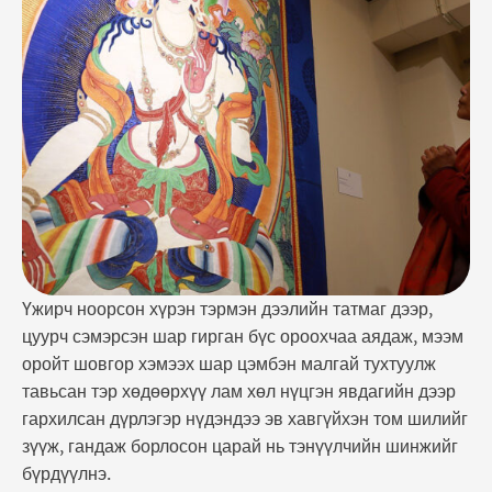
хавгүйхэн том шилийг зүүж, гандаж борлосон
царай нь тэнүүлчийн шинжийг бүрдүүлнэ. Тэрбээр
бүсэндээ хад чулуу цохилуурын ганц цүүц, яргай
ишт хүнд …
Үжирч ноорсон хүрэн тэрмэн дээлийн татмаг дээр,
цуурч сэмэрсэн шар гирган бүс ороохчаа аядаж, мээм
оройт шовгор хэмээх шар цэмбэн малгай тухтуулж
тавьсан тэр хөдөөрхүү лам хөл нүцгэн явдагийн дээр
гархилсан дүрлэгэр нүдэндээ эв хавгүйхэн том шилийг
зүүж, гандаж борлосон царай нь тэнүүлчийн шинжийг
бүрдүүлнэ.