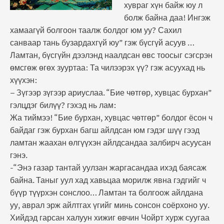
хувраг хүн байж юу л
болж байна даа! Ингэж
хамаагүй болгоон таалж болдог юм уу? Сахил
санваар тань бузардахгүй юу” гэж бүсгүй асуув …
Ламтан, бүсгүйн дээлэнд наалдсан өвс тоосыг сэгсрэн
өмсгөж өгөх зууртаа: Та чилээрэх үү? гэж асуухад нь
хүүхэн:
– Зүгээр зүгээр ариуслаа. “Бие чөтгөр, хувцас бурхан”
гэлцдэг билүү? гэхэд нь лам:
Жа тиймээ! “Бие бурхан, хувцас чөтгөр” болдог ёсон ч
байдаг гэж бурхан багш айлдсан юм гэдэг шүү гээд
ламтан жаахан өлгүүхэн айлдсандаа залбирч асуусан
гэнэ.
-“Энэ газар тантай уулзан жаргасандаа ихэд баясаж
байна. Таныг уул хад хавьцаа морилж явна гэдгийг ч
бүүр түүрхэн сонслоо… Ламтан та болгоож айлдана
уу, аврал эрж айлтгах үгийг минь сонсон соёрхоно уу.
Хийдэд гарсан халуун хижиг өвчин Чойрт хурж суугаа