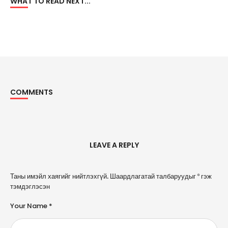
WHAT TO READ NEXT...
COMMENTS
Comments
LEAVE A REPLY
A
Таны имэйл хаягийг нийтлэхгүй.
Шаардлагатай талбаруудыг
*
гэж
l
тэмдэглэсэн
t
e
Your Name *
r
n