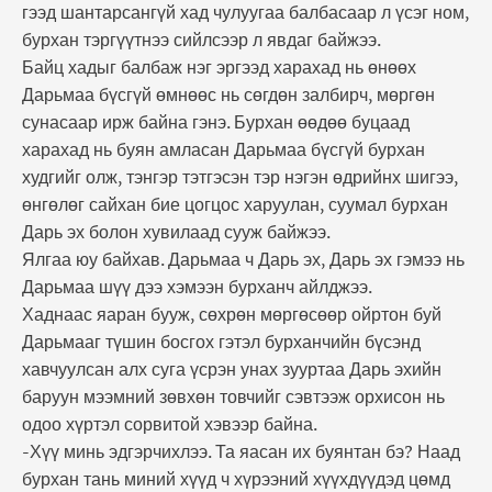
гээд шантарсангүй хад чулуугаа балбасаар л үсэг ном,
бурхан тэргүүтнээ сийлсээр л явдаг байжээ.
Байц хадыг балбаж нэг эргээд харахад нь өнөөх
Дарьмаа бүсгүй өмнөөс нь сөгдөн залбирч, мөргөн
сунасаар ирж байна гэнэ.
Бурхан өөдөө буцаад
харахад нь буян амласан Дарьмаа бүсгүй бурхан
худгийг олж, тэнгэр тэтгэсэн тэр нэгэн өдрийнх шигээ,
өнгөлөг сайхан бие цогцос харуулан, суумал бурхан
Дарь эх болон хувилаад сууж байжээ.
Ялгаа юу байхав. Дарьмаа ч Дарь эх, Дарь эх гэмээ нь
Дарьмаа шүү дээ хэмээн бурханч айлджээ.
Хаднаас яаран бууж, сөхрөн мөргөсөөр ойртон буй
Дарьмааг түшин босгох гэтэл бурханчийн бүсэнд
хавчуулсан алх суга үсрэн унах зууртаа Дарь эхийн
баруун мээмний зөвхөн товчийг сэвтээж орхисон нь
одоо хүртэл сорвитой хэвээр байна.
-Хүү минь эдгэрчихлээ. Та яасан их буянтан бэ? Наад
бурхан тань миний хүүд ч хүрээний хүүхдүүдэд цөмд