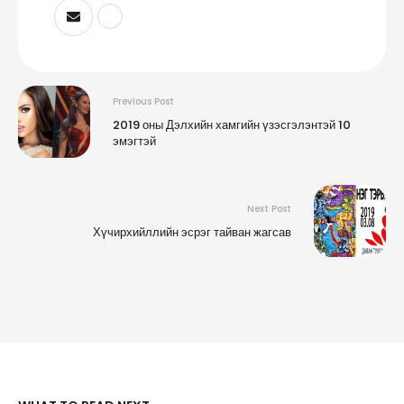
Previous Post
2019 оны Дэлхийн хамгийн үзэсгэлэнтэй 10
эмэгтэй
Next Post
Хүчирхийллийн эсрэг тайван жагсав