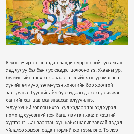
Юуны учир энэ шалдан банди өдөр шөнийг үл ялган
хад чулуу балбан лус савдаг цочооно вэ. Ухааны ур,
булчингийн тэнхээ, санаа сэтгэлийнх нь урам л энэ
хүнийг өлмүүр, зэлмүүхэн хоногийн бор хоолтой
залгуулна. Түүнийг айл бүр будаан дээрээ урьж жас
сангийнхан цав манзнаасаа илүүчилнэ.
Ядуу хүний зовлон ихээ. Уул хадаар тэнээд хурал
номонд суусангүй гэж багш ламтан хааяа жавтий
хүртээнэ. Санваартан хүн байж шалиг завхай явдал
үйлдлээ хэмээн садан төрлийнхөн зэмлэнэ. Тэглээ