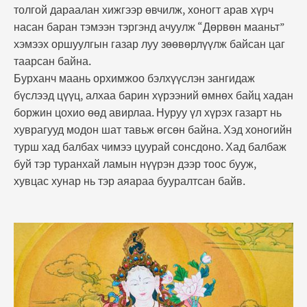
толгой дараалан хижгээр өвчилж, хоногт арав хүрч
насан баран тэмээн тэргэнд ачуулж “Дөрвөн мааньт”
хэмээх оршуулгын газар луу зөөвөрлүүлж байсан цаг
таарсан байна.
Бурханч маань орхимжоо бэлхүүслэн зангидаж
бүслээд цүүц, алхаа барин хүрээний өмнөх байц хадан
боржин цохио өөд авирлаа. Нуруу үл хүрэх газарт нь
хуврагууд модон шат тавьж өгсөн байна. Хэд хоногийн
турш хад балбах чимээ цуурай сонсдоно. Хад балбаж
буй тэр туранхай ламын нүүрэн дээр тоос бууж,
хувцас хунар нь тэр аяараа бууралтсан байв.