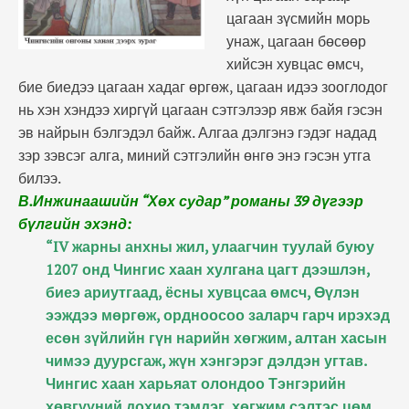
цагаан зүсмийн морь
унаж, цагаан бөсөөр
хийсэн хувцас өмсч,
бие биедээ цагаан хадаг өргөж, цагаан идээ зооглодог
нь хэн хэндээ хиргүй цагаан сэтгэлээр явж байя гэсэн
эв найрын бэлгэдэл байж. Алгаа дэлгэнэ гэдэг надад
зэр зэвсэг алга, миний сэтгэлийн өнгө энэ гэсэн утга
билээ.
В.Инжинаашийн “Хөх судар” романы 39 дүгээр
бүлгийн эхэнд:
“IV жарны анхны жил, улаагчин туулай буюу
1207 онд Чингис хаан хулгана цагт дээшлэн,
биеэ ариутгаад, ёсны хувцсаа өмсч, Өүлэн
ээждээ мөргөж, ордноосоо заларч гарч ирэхэд
есөн зүйлийн гүн нарийн хөгжим, алтан хасын
чимээ дуурсгаж, жүн хэнгэрэг дэлдэн угтав.
Чингис хаан харьяат олондоо Тэнгэрийн
хөвгүүний дохио тэмдэг, хөгжим сэлтэс цөм