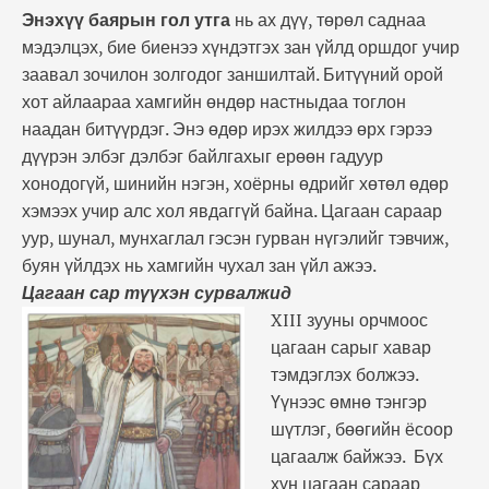
Энэхүү баярын гол утга
нь ах дүү, төрөл саднаа
мэдэлцэх, бие биенээ хүндэтгэх зан үйлд оршдог учир
заавал зочилон золгодог заншилтай. Битүүний орой
хот айлаараа хамгийн өндөр настныдаа тоглон
наадан битүүрдэг. Энэ өдөр ирэх жилдээ өрх гэрээ
дүүрэн элбэг дэлбэг байлгахыг ерөөн гадуур
хонодогүй, шинийн нэгэн, хоёрны өдрийг хөтөл өдөр
хэмээх учир алс хол явдаггүй байна. Цагаан сараар
уур, шунал, мунхаглал гэсэн гурван нүгэлийг тэвчиж,
буян үйлдэх нь хамгийн чухал зан үйл ажээ.
Цагаан сар түүхэн сурвалжид
XIII зууны орчмоос
цагаан сарыг хавар
тэмдэглэх болжээ.
Үүнээс өмнө тэнгэр
шүтлэг, бөөгийн ёсоор
цагаалж байжээ. Бүх
хүн цагаан сараар