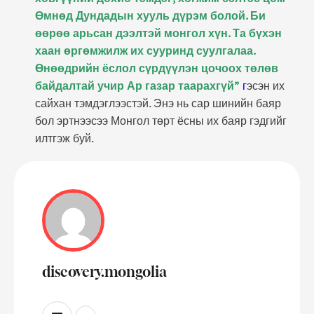
Өмнөд Дундадын хууль дүрэм болой. Би
өөрөө арьсан дээлтэй монгол хүн. Та бүхэн
хаан өргөмжилж их сууринд суулгалаа.
Өнөөдрийн ёслол сүрдүүлэн цочоох төлөв
байдалтай учир Ар газар таарахгүй”
г
эсэн их
сайхан тэмдэглээстэй. Энэ нь сар шинийн баяр
бол эртнээсээ Монгол төрт ёсны их баяр гэдгийг
илтгэж буй.
discovery.mongolia