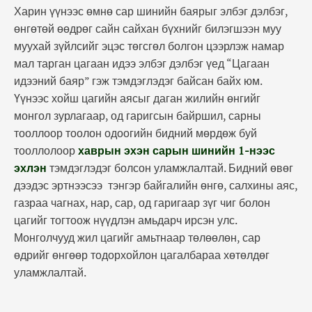
Харин үүнээс өмнө сар шинийн баярыг элбэг дэлбэг,
өнгөтөй өөдрөг сайн сайхан бүхнийг билэгшээн муу
муухай зүйлсийг эцэс төгсгөл болгон цээрлэж намар
мал тарган цагаан идээ элбэг дэлбэг үед “Цагаан
идээний баяр” гэж тэмдэглэдэг байсан байх юм.
Үүнээс хойш цагийн аясыг даган жилийн өнгийг
монгол зурлагаар, од гаригсын байршил, сарны
тооллоор тоолон одоогийн бидний мөрдөж буй
тооллолоор
хаврын эхэн сарын шинийн 1-нээс
эхлэн
тэмдэглэдэг болсон уламжлалтай. Бидний өвөг
дээдэс эртнээсээ тэнгэр байгалийн өнгө, салхины аяс,
газраа чагнах, нар, сар, од гаригаар зүг чиг болон
цагийг тогтоож нүүдлэн амьдарч ирсэн улс.
Монголчууд жил цагийг амьтнаар төлөөлөн, сар
өдрийг өнгөөр тодорхойлон цагалбараа хөтөлдөг
уламжлалтай.