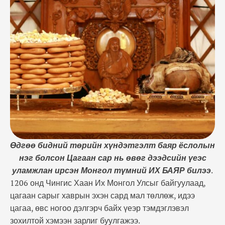
төллөж, идээ цагаа, өвс ногоо дэлгэрч байх үеэр
тэмдэглэвэл зохилтой хэмээн зарлиг буулгажээ.
Харин үүнээс өмнө сар шинийн баярыг элбэг …
Өдгөө бидний төрийн хүндэтгэлт баяр ёслолын
нэг болсон Цагаан сар нь өвөг дээдсийн үеэс
уламжлан ирсэн Монгол түмний ИХ БАЯР билээ
.
1206 онд Чингис Хаан Их Монгол Улсыг байгуулаад,
цагаан сарыг хаврын эхэн сард мал төллөж, идээ
цагаа, өвс ногоо дэлгэрч байх үеэр тэмдэглэвэл
зохилтой хэмээн зарлиг буулгажээ.