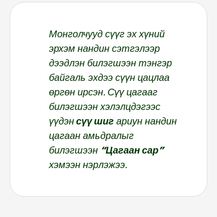
Монголчууд сүүг эх хүний
эрхэм нандин сэтгэлээр
дээдлэн билэгшээн тэнгэр
байгаль эхдээ сүүн цацлаа
өргөн ирсэн. Сүү цагааг
билэгшээн хэлэлцдэгээс
үүдэн
сүү шиг
ариун нандин
цагаан амьдралыг
билэгшээн
“Цагаан сар”
хэмээн нэрлэжээ.