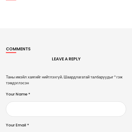
COMMENTS
LEAVE A REPLY
A
Таны имэйл хаягийг нийтлэхгүй.
Шаардлагатай талбаруудыг
*
гэж
l
тэмдэглэсэн
t
e
Your Name *
r
n
a
ti
v
e
Your Email *
: