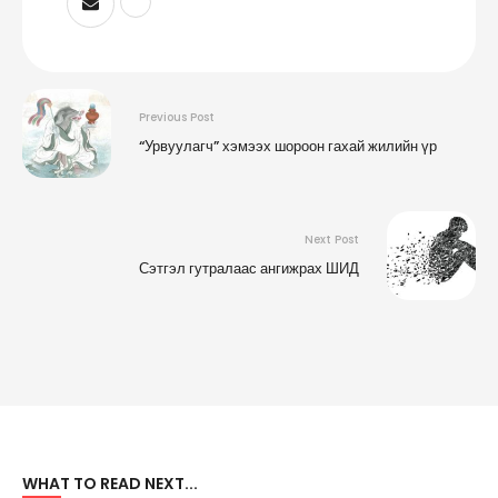
Previous Post
“Урвуулагч” хэмээх шороон гахай жилийн үр
Next Post
Сэтгэл гутралаас ангижрах ШИД
WHAT TO READ NEXT...