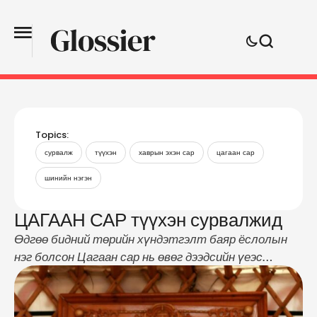
Topics:
сурвалж
түүхэн
хаврын эхэн сар
цагаан сар
шинийн нэгэн
ЦАГААН САР түүхэн сурвалжид
Өдгөө бидний төрийн хүндэтгэлт баяр ёслолын
нэг болсон Цагаан сар нь өвөг дээдсийн үеэс
уламжлан ирсэн Монгол түмний ИХ БАЯР билээ.
1206 онд Чингис Хаан Их Монгол Улсыг
байгуулаад, цагаан сарыг хаврын эхэн сард мал