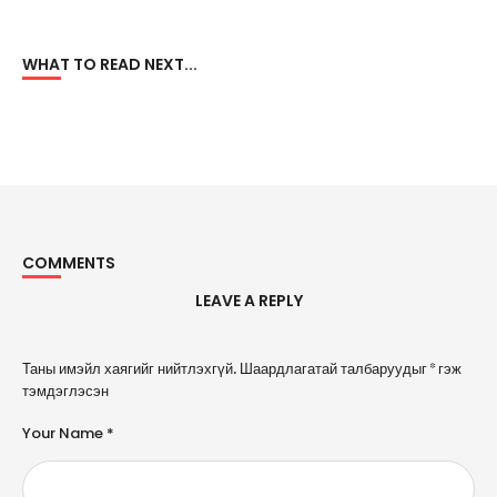
WHAT TO READ NEXT...
COMMENTS
LEAVE A REPLY
A
Таны имэйл хаягийг нийтлэхгүй.
Шаардлагатай талбаруудыг
*
гэж
l
тэмдэглэсэн
t
e
Your Name *
r
n
a