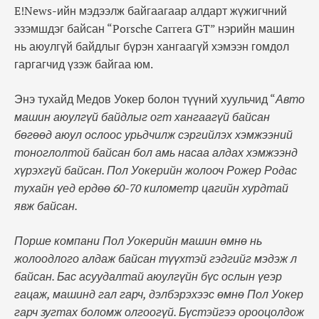
E!News-ийн мэдээлж байгаагаар алдарт жүжигчний
эзэмшдэг байсан “Porsche Carrera GT” нэрийн машин
нь аюулгүй байдлыг бүрэн хангаагүй хэмээн гомдол
гаргагчид үзэж байгаа юм.
Энэ тухайд Медов Уокер болон түүний хуульчид “
Авто
машин аюулгүй байдлыг огт хангаагүй байсан
бөгөөд аюул ослоос урьдчилж сэргийлэх хэмжээний
тоноглолтой байсан бол амь насаа алдах хэмжээнд
хүрэхгүй байсан. Пол Уокерийн жолооч Рожер Родас
тухайн үед ердөө 60-70 километр цагийн хурдтай
явж байсан.
Порше компани Пол Уокерийн машин өмнө нь
жолоодлого алдаж байсан түүхтэй гэдгийг мэдэж л
байсан. Бас асуудалтай аюулгүйн бүс ослын үеэр
гацаж, машинд гал гарч, дэлбэрэхээс өмнө Пол Уокер
гарч зугтах боломж олгоогүй. Бүстэйгээ орооцолдож