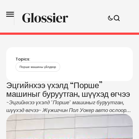
Topics:
Порше машины үйлдвэр
Эцгийнхээ үхэлд “Порше”
машиныг буруутган, шүүхэд өгчээ
~Эцгийнхээ үхэлд "Порше" машиныг буруутган,
шүүхэд өгчээ~ Жүжигчин Пол Уокер авто ослоор
харамсалтайгаар нас барсан бөгөөд алдарт
жүжигчний төрсөн охин, Медов Уокер алдарт
Порше машины үйлдвэрийг шүүхэд өгсөн байна.