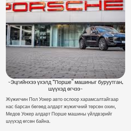
E!News-ийн мэдээлж байгаагаар алдарт жүжигчний
эзэмшдэг байсан “Porsche Carrera GT” нэрийн
машин нь аюулгүй байдлыг бүрэн хангаагүй хэмээн
гомдол гаргагчид үзэж байгаа юм. Энэ тухайд
Медов …
~Эцгийнхээ үхэлд “Порше” машиныг буруутган,
шүүхэд өгчээ~
Жүжигчин Пол Уокер авто ослоор харамсалтайгаар
нас барсан бөгөөд алдарт жүжигчний төрсөн охин,
Медов Уокер алдарт Порше машины үйлдвэрийг
шүүхэд өгсөн байна.