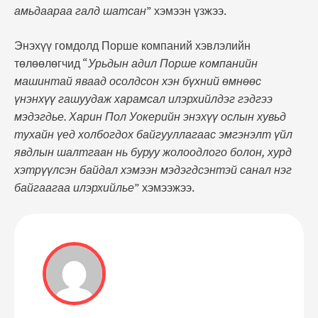
амьдаараа галд шатсан
” хэмээн үзжээ.
Энэхүү гомдолд Порше компаний хэвлэлийн
төлөөлөгчид “
Урьдын адил Порше компанийн
машинтай яваад осолдсон хэн бүхний өмнөөс
үнэнхүү гашуудаж харамсал илэрхийлдэг гэдгээ
мэдэгдье. Харин Пол Уокерийн энэхүү ослын хувьд
тухайн үед холбогдох байгууллагаас эмгэнэлт үйл
явдлын шалтгаан нь буруу жолоодлого болон, хурд
хэтрүүлсэн байдал хэмээн мэдэгдсэнтэй санал нэг
байгаагаа илэрхийлье
” хэмээжээ.