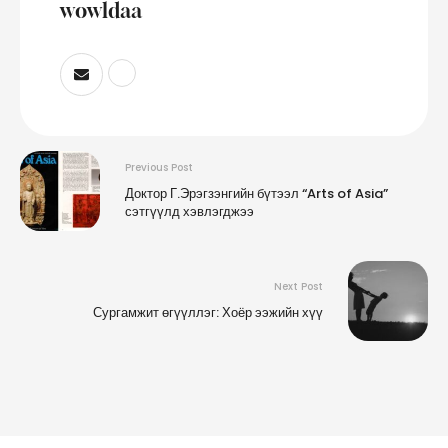
wowldaa
Previous Post
Доктор Г.Эрэгзэнгийн бүтээл “Arts of Asia”
сэтгүүлд хэвлэгджээ
Next Post
Сургамжит өгүүллэг: Хоёр ээжийн хүү