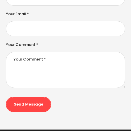
ti
v
e
Your Email *
:
Your Comment *
Send Message