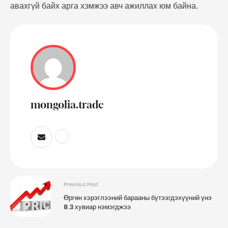
авахгүй байх арга хэмжээ авч ажиллах юм байна.
mongolia.trade
Previous Post
Өргөн хэрэглээний барааны бүтээгдэхүүний үнэ
8.3 хувиар нэмэгджээ