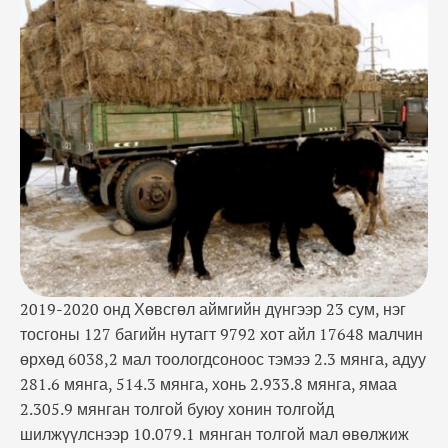
мянга, ямаа 2.305.9 мянган толгой буюу хонин
толгойд шилжүүлснээр 10.079.1 мянган толгой
мал өвөлжиж байна. Зургаа дахь хошуу мал цаан
сүрэг 2586 толгой тоологдож …
2019-2020 онд Хөвсгөл аймгийн дүнгээр 23 сум, нэг
тосгоны 127 багийн нутагт 9792 хот айл 17648 малчин
өрхөд 6038,2 мал тоологдсоноос тэмээ 2.3 мянга, адуу
281.6 мянга, 514.3 мянга, хонь 2.933.8 мянга, ямаа
2.305.9 мянган толгой буюу хонин толгойд
шилжүүлснээр 10.079.1 мянган толгой мал өвөлжиж