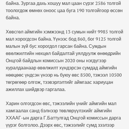
байна. Зургаа дахь хошуу мал цаан сүрэг 2586 толгой
тоологдож өмнөх оноос цаа буга 190 толгойгоор өссөн
байна.
Хөвсгөл аймгийн хэмжээнд 13 сумын нийт 9985 толгой
мал хорогдсон байна. Үүнээс бод 860, бог 9125 толгой
малын зүй бус хорогдол гарсан байна. Сумдын
өвөлжилтийн нөхцөл байдалтай уялдуулж өнөөдрийн
Онцгой байдлын комиссын 2020 оны нэгдүгээр
хуралдаанаар өвөлжилт хүндэрсэн сумдад аймгийн
нөөцөөс үндсэн үнээр нь буюу өвс 8500, тэжээл 10500
төгрөгөөр олгож, тээвэрлэлтийг аймгаас хариуцан
ажиллах шийдвэр гаргалаа.
Харин олгогдсон өвс, тэжээлийн үнийг аймгийн мал
хамгаалах санд бэлнээр төвлөрүүлэхийг аймгийн
ХХААГ-ын дарга Г.Баттулгад Онцгой комиссын дарга
үүрэг болголоо. Дээрх өвс, тэжээлийг сумд зээлээр