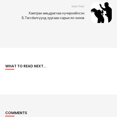
Next Post
Хамтран амьдрагчаа хүчирхийлсэн
Б.Төгсбилгүүнд зургаан сарын ял оноов
WHAT TO READ NEXT...
COMMENTS