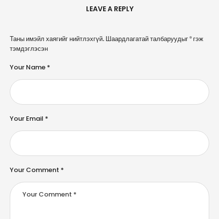
LEAVE A REPLY
A
Таны имэйл хаягийг нийтлэхгүй.
Шаардлагатай талбаруудыг
*
гэж
l
тэмдэглэсэн
t
e
Your Name *
r
n
a
ti
v
e
Your Email *
:
Your Comment *