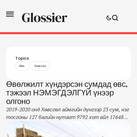
Topics:
Өвс
Хөвсгөл
Өвөлжилт хүндэрсэн сумдад өвс,
тэжээл НЭМЭГДЭЛГҮЙ үнээр
олгоно
2019-2020 онд Хөвсгөл аймгийн дүнгээр 23 сум, нэг
тосгоны 127 багийн нутагт 9792 хот айл 17648
малчин өрхөд 6038,2 мал тоологдсоноос тэмээ 2.3
мянга, адуу 281.6 мянга, 514.3 мянга, хонь 2.933.8