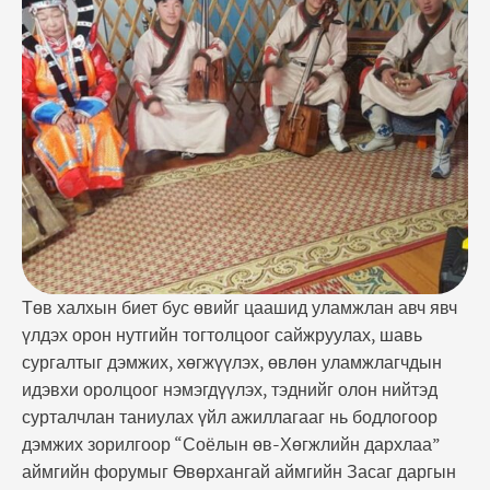
ажиллагааг нь бодлогоор дэмжих зорилгоор
“Соёлын өв-Хөгжлийн дархлаа” аймгийн форумыг
Өвөрхангай аймгийн Засаг даргын ивээл дор 2019
оны 11 дүгээр сарын 28-ны байгуулахаар
шийдвэрлээд байна. Тус …
Төв халхын биет бус өвийг цаашид уламжлан авч явч
үлдэх орон нутгийн тогтолцоог сайжруулах, шавь
сургалтыг дэмжих, хөгжүүлэх, өвлөн уламжлагчдын
идэвхи оролцоог нэмэгдүүлэх, тэднийг олон нийтэд
сурталчлан таниулах үйл ажиллагааг нь бодлогоор
дэмжих зорилгоор “Соёлын өв-Хөгжлийн дархлаа”
аймгийн форумыг Өвөрхангай аймгийн Засаг даргын