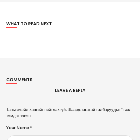
WHAT TO READ NEXT...
COMMENTS
LEAVE A REPLY
A
Таны имэйл хаягийг нийтлэхгүй.
Шаардлагатай талбаруудыг
*
гэж
l
тэмдэглэсэн
t
e
Your Name *
r
n