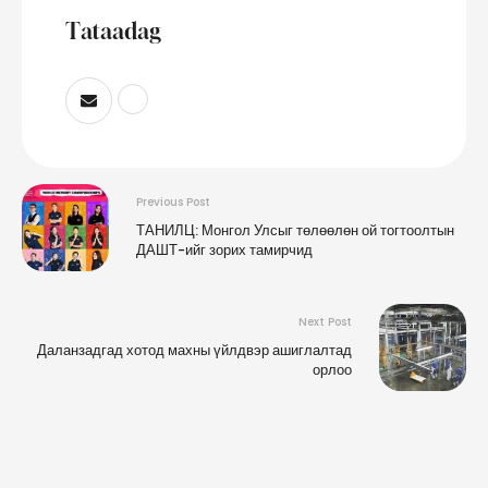
Tataadag
Previous Post
ТАНИЛЦ: Монгол Улсыг төлөөлөн ой тогтоолтын
ДАШТ-ийг зорих тамирчид
Next Post
Даланзадгад хотод махны үйлдвэр ашиглалтад
орлоо