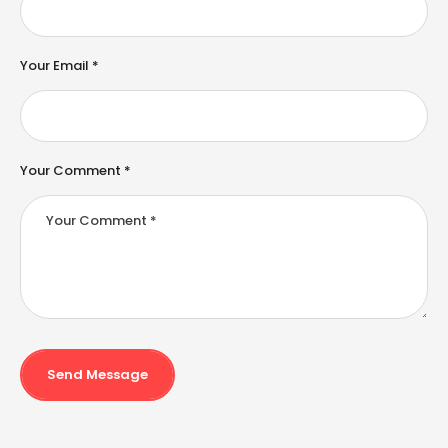
a
ti
v
e
Your Email *
:
Your Comment *
Send Message