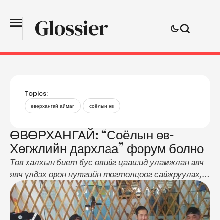
Topics:
өвөрхангай аймаг
соёлын өв
ӨВӨРХАНГАЙ: “Соёлын өв-
Хөгжлийн дархлаа” форум болно
Төв халхын биет бус өвийг цаашид уламжлан авч
явч үлдэх орон нутгийн тогтолцоог сайжруулах,
шавь сургалтыг дэмжих, хөгжүүлэх, өвлөн
уламжлагчдын идэвхи оролцоог нэмэгдүүлэх,
тэднийг олон нийтэд сурталчлан таниулах үйл