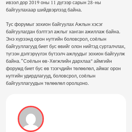
ивээл дор 2019 оны 11 дүгээр сарын 28-ны
байгуулахаар шийдвэрлээд байна.
Тус форумыг зохион байгуулах Ажлын хэсэг
байгуулагдан бэлтгэл ажлыг ханган ажиллаж байна.
Энэ хүрээнд орон нутгийн боловсрол, соёлын
байгууллагууд биет бус өвийг олон нийтэд сурталчлах,
түгээн дэлгэрүүлэх бүтээлч ажлуудыг зохион байгуулж
байна. “Соёлын өв-Хөгжлийн дархлаа” аймгийн
форумд биет бус өв тээгчдийн төлөөлөл, аймаг орон
нутгийн удирдлагууд, боловсрол, соёлын
байгууллагуудын төлөөлөл оролцоно.