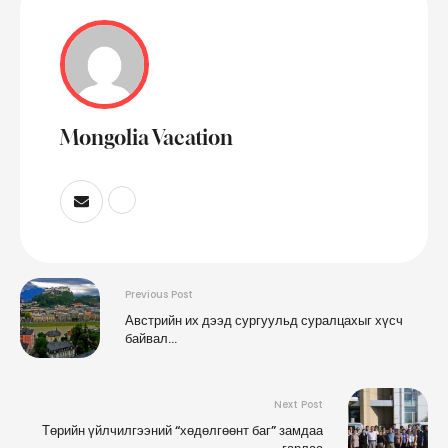
Mongolia Vacation
Previous Post
Австрийн их дээд сургуульд суралцахыг хүсч
байвал…
Next Post
Төрийн үйлчилгээний “хөдөлгөөнт баг” замдаа