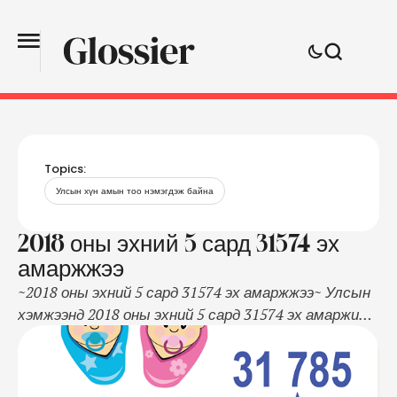
Topics:
Улсын хүн амын тоо нэмэгдэж байна
2018 оны эхний 5 сард 31574 эх
амаржжээ
~2018 оны эхний 5 сард 31574 эх амаржжээ~ Улсын
хэмжээнд 2018 оны эхний 5 сард 31574 эх амаржиж,
31785 хүүхэд төрүүлсэн нь өмнөх оны мөн үеэс
амаржсан эх 2625 (9.1 хувь)-аар, амьд төрсөн
хүүхэд 2642 (9.1 хувь)-оор тус тус нэмэгдсэн