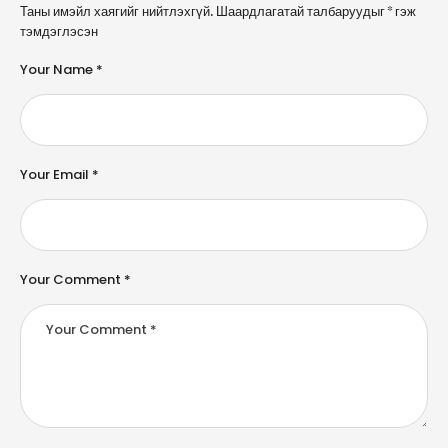
A
Таны имэйл хаягийг нийтлэхгүй.
Шаардлагатай талбаруудыг
*
гэж
l
тэмдэглэсэн
t
e
Your Name *
r
n
a
ti
v
e
Your Email *
:
Your Comment *