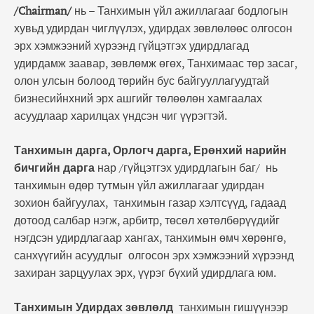
/
Chairman/
нь – Танхимын үйл ажиллагааг бодлогын
хувьд удирдан чиглүүлэх, удирдах зөвлөлөөс олгосон
эрх хэмжээний хүрээнд гүйцэтгэх удирдлагад
удирдамж заавар, зөвлөмж өгөх, Танхимаас төр засаг,
олон улсын болоод төрийн бус байгууллагуудтай
бизнесийнхний эрх ашгийг төлөөлөн хамгаалах
асуудлаар харилцах үндсэн чиг үүрэгтэй.
Танхимын дарга, Орлогч дарга, Ерөнхий нарийн
бичгийн дарга
нар /гүйцэтгэх удирдлагын баг/ нь
танхимын өдөр тутмын үйл ажиллагааг удирдан
зохион байгуулах, танхимын газар хэлтсүүд, гадаад
дотоод салбар нэгж, арбитр, төсөл хөтөлбөрүүдийг
нэгдсэн удирдлагаар хангах, танхимын өмч хөрөнгө,
санхүүгийн асуудлыг олгосон эрх хэмжээний хүрээнд
захиран зарцуулах эрх, үүрэг бүхий удирдлага юм.
Танхимын Удирдах зөвлөлд
танхимын гишүүнээр