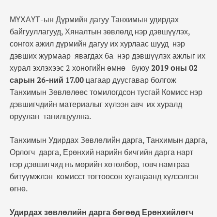
МҮХАҮТ-ын Дүрмийн дагуу Танхимын удирдах
байгууллагууд, Хяналтын зөвлөлд нэр дэвшүүлэх,
сонгох ажил дүрмийн дагуу их хурлаас шууд нэр
дэвших журмаар явагдах ба нэр дэвшүүлэх ажлыг их
хурал эхлэхээс 2 хоногийн өмнө буюу
2019 оны 02
сарын 26-ний 17.00
цагаар дуусгавар болгож
Танхимын Зөвлөлөөс томилогдсон тусгай Комисс нэр
дэвшигчдийн материалыг хүлээн авч их хуралд
оруулан танилцуулна.
Танхимын Удирдах Зөвлөлийн дарга, Танхимын дарга,
Орлогч дарга, Ерөнхий нарийн бичгийн дарга нарт
нэр дэвшигчид нь мөрийн хөтөлбөр, товч намтраа
битүүмжлэн комисст тогтоосон хугацаанд хүлээлгэн
өгнө.
Удирдах зөвлөлийн дарга бөгөөд
Ерөнхийлөгч