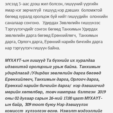
элсээд 3-аас дээш жил болсон, гишүүний үүргийн
ямар нэг зөрчилгүй гишүүд нэр дэвших боломжтой
бөгөөд хуралд оролцож буй нийт гишүүдийн олонхийн
саналаар сонгоно. Удирдах Зөвлөлийн гишүүнээс
Тэргүүлэгчдийг сонгох бөгөөд Танхимын Удирдах
зөвлөлийн дарга бөгөөд Ерөнхийлөгч, Танхимын
дарга, Орлогч дарга, Ерөнхий нарийн бичгийн дарга
нар тэргүүлэгч гишүүн байна.
МҮХАҮТ-ын гишүүд Та бүхнийг их хуралдаа
идэвхитэй оролцохыг урьж байна. Танхимын
удирдлагад /Удирдах зөвлөлийн дарга бөгөөд
Ерөнхийлөгч, Танхимын дарга, Орлогч дарга,
Ерөнхий нарийн бичгийн дарга/ нэр дэвшигчид
мөрийн хөтөлбөр, товч намтраа бэлтгэн 2019
оны 02 дугаар сарын 26-ний 17.00 цагт МҮХАҮТ-
ын байр, 309 тоот буюу Нэр дэвшүүлэх
комисст хүлээлгэн өгнө. Нэмэлт мэдээллийг