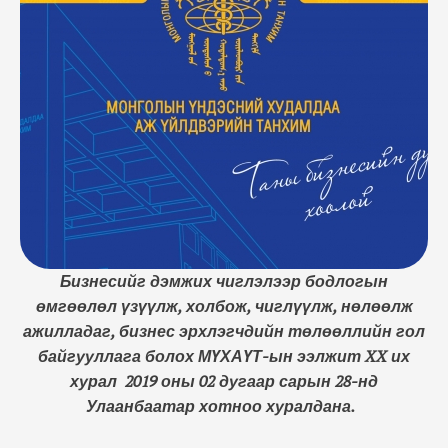
хуралдана. Дөрвөн жилд нэг удаа болдог энэхүү их
хурал нь танхимын удирдах дээд байгууллага
бөгөөд тайлант хугацаанд хийсэн ажилд үнэлэлт
дүгнэлт өгч ирэх жилүүдийн зорилтоо
тодорхойлох, …
Бизнесийг дэмжих чиглэлээр бодлогын
өмгөөлөл үзүүлж, холбож, чиглүүлж, нөлөөлж
ажилладаг, бизнес эрхлэгчдийн төлөөллийн гол
байгууллага болох МҮХАҮТ-ын ээлжит XX их
хурал 2019 оны 02 дугаар сарын 28-нд
Улаанбаатар хотноо хуралдана.