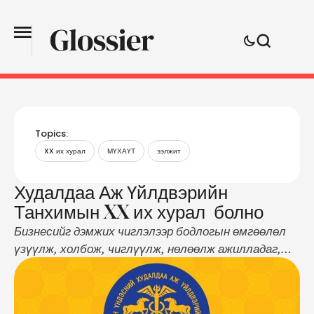
Topics:
XX их хурал
МҮХАҮТ
ээлжит
Худалдаа Аж Үйлдвэрийн
Танхимын XX их хурал болно
Бизнесийг дэмжих чиглэлээр бодлогын өмгөөлөл
үзүүлж, холбож, чиглүүлж, нөлөөлж ажилладаг,
бизнес эрхлэгчдийн төлөөллийн гол байгууллага
болох МҮХАҮТ-ын ээлжит XX их хурал 2019 оны 02
дугаар сарын 28-нд Улаанбаатар хотноо