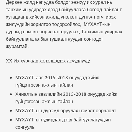
Дөрвөн жилд нэг удаа болдог энэхүү их хурал нь
танхимын удирдах дээд байгууллага бөгөөд тайлант
хугацаанд хийсэн ажилд үнэлэлт дүгнэлт өгч ирэх
жилүүдийн зорилтоо тодорхойлох, МҮХАҮТ-ын
дүрэмд нэмэлт өөрчлөлт оруулах, Танхимын удирдах
байгууллага, албан тушаалтнуудыг сонгодог
журамтай.
XX Их хурлаар хэлэлцэгдэх асуудлууд:
МҮХАҮТ-аас 2015-2018 онуудад хийж
гүйцэтгэсэн ажлын тайлан
Хяналтын зөвлөлийн 2015-2018 онуудад хийж
гүйцтэгэсэн ажлын тайлан
МҮХАҮТ-ын дүрэмд оруулах нэмэлт өөрчлөлт
МҮХАҮТ-ын удирдах дээд байгууллагуудын
сонгууль