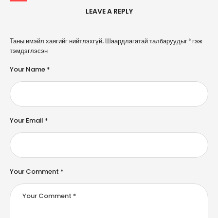
LEAVE A REPLY
A
Таны имэйл хаягийг нийтлэхгүй.
Шаардлагатай талбаруудыг
*
гэж
l
тэмдэглэсэн
t
e
Your Name *
r
n
a
ti
v
e
Your Email *
:
Your Comment *