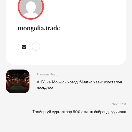
mongolia.trade
Previous Post
АНУ-ын Мобыль хотод “Чингис хаан” үзэсгэлэн
нээгдлээ
Next Post
Төлбөргүй сургалтаар 500 ажлын байранд зуучилна