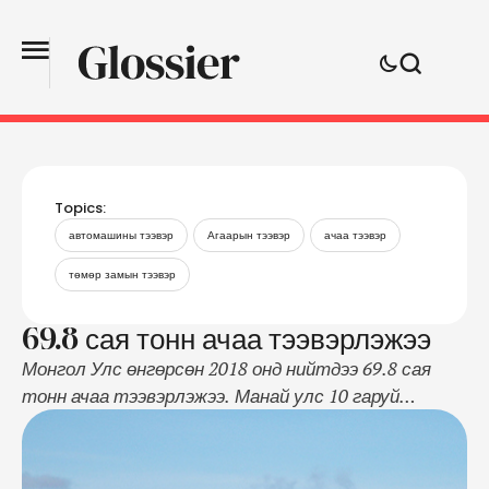
Topics:
автомашины тээвэр
Агаарын тээвэр
ачаа тээвэр
төмөр замын тээвэр
69.8 сая тонн ачаа тээвэрлэжээ
Монгол Улс өнгөрсөн 2018 онд нийтдээ 69.8 сая
тонн ачаа тээвэрлэжээ. Манай улс 10 гаруй
чиглэлд улс хоорондын ачаа тээвэрлэлт хийдэг
юм байна. Энэхүү тээвэрлэлтийг нийт 114 аж
ахуйн нэгж, байгууллагын 4093 мэргэшсэн жолооч,