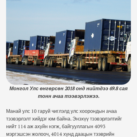
4014 хүнд даацын тээврийн хэрэгслээр хийдэг аж.
Монгол Улс өнгөрсөн 2018 онд нийтдээ 69.8 сая
тонн ачаа тээвэрлэжээ.Энэ нь 2017 оноос …
Монгол Улс өнгөрсөн 2018 онд нийтдээ 69.8 сая
тонн ачаа тээвэрлэжээ.
Манай улс 10 гаруй чиглэлд улс хоорондын ачаа
тээвэрлэлт хийдэг юм байна. Энэхүү тээвэрлэлтийг
нийт 114 аж ахуйн нэгж, байгууллагын 4093
мэргэшсэн жолооч, 4014 хүнд даацын тээврийн