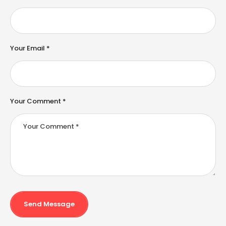
r
n
a
ti
v
e
Your Email *
:
Your Comment *
Send Message