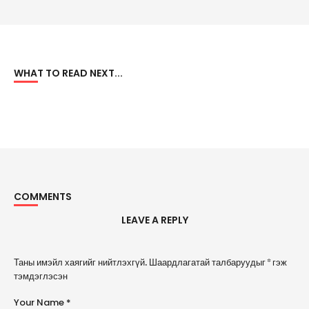
WHAT TO READ NEXT...
COMMENTS
LEAVE A REPLY
A
Таны имэйл хаягийг нийтлэхгүй.
Шаардлагатай талбаруудыг
*
гэж
l
тэмдэглэсэн
t
e
Your Name *