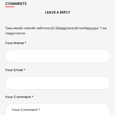
COMMENTS
LEAVE A REPLY
A
Таны имэйл хаягийг нийтлэхгүй.
Шаардлагатай талбаруудыг
*
гэж
l
тэмдэглэсэн
t
e
Your Name *
r
n
a
ti
v
e
Your Email *
:
Your Comment *