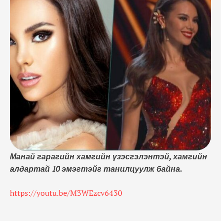
Манай гарагийн хамгийн үзэсгэлэнтэй, хамгийн
алдартай 10 эмэгтэйг танилцуулж байна.
https://youtu.be/M3WEzcv6430