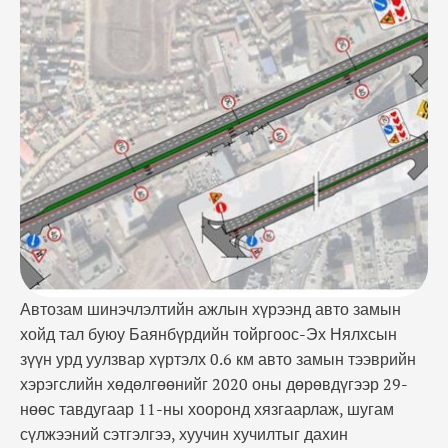
дөрөвдүгээр 29-нөөс тавдугаар 11-ны хооронд
хязгаарлаж, шугам сүлжээний сэтгэлгээ, хуучин
хучилтыг дахин боловсруулах, хоёр үе асфальт
бетон хучилт, хэвтээ тэмдэглэгээний ажлуудыг
хийнэ. Тухайн авто зам нь 1988-1989 онд баригдаж
байсан …
Автозам шинэчлэлтийн ажлын хүрээнд авто замын
хойд тал буюу Баянбүрдийн тойргоос-Эх Нялхсын
зүүн урд уулзвар хүртэлх 0.6 км авто замын тээврийн
хэрэгслийн хөдөлгөөнийг 2020 оны дөрөвдүгээр 29-
нөөс тавдугаар 11-ны хооронд хязгаарлаж, шугам
сүлжээний сэтгэлгээ, хуучин хучилтыг дахин