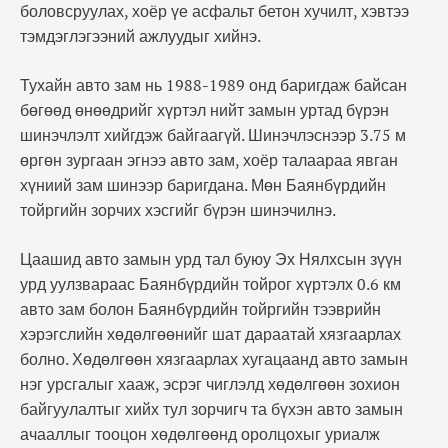
боловсруулах, хоёр үе асфальт бетон хучилт, хэвтээ
тэмдэглэгээний ажлуудыг хийнэ.
Тухайн авто зам нь 1988-1989 онд баригдаж байсан
бөгөөд өнөөдрийг хүртэл нийт замын уртад бүрэн
шинэчлэлт хийгдэж байгаагүй. Шинэчлэснээр 3.75 м
өргөн зургаан эгнээ авто зам, хоёр талаараа явган
хүниий зам шинээр баригдана. Мөн Баянбүрдийн
тойргийн зорчих хэсгийг бүрэн шинэчилнэ.
Цаашид авто замын урд тал буюу Эх Нялхсын зүүн
урд уулзвараас Баянбүрдийн тойрог хүртэлх 0.6 км
авто зам болон Баянбүрдийн тойргийн тээврийн
хэрэгслийн хөдөлгөөнийг шат дараатай хязгаарлах
болно. Хөдөлгөөн хязгаарлах хугацаанд авто замын
нэг урсгалыг хааж, эсрэг чиглэлд хөдөлгөөн зохион
байгуулалтыг хийх тул зорчигч та бүхэн авто замын
ачааллыг тооцон хөдөлгөөнд оролцохыг уриалж