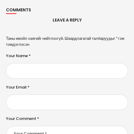
COMMENTS
LEAVE A REPLY
A
Таны имэйл хаягийг нийтлэхгүй.
Шаардлагатай талбаруудыг
*
гэж
l
тэмдэглэсэн
t
e
Your Name *
r
n
a
ti
v
e
Your Email *
:
Your Comment *