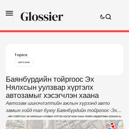
Topics:
автозам
Баянбүрдийн тойргоос Эх
Нялхсын уулзвар хүртэлх
автозамыг хэсэгчлэн хаана
Автозам шинэчлэлтийн ажлын хүрээнд авто
замын хойд тал буюу Баянбүрдийн тойргоос-Эх
Нялхсын зүүн урд уулзвар хүртэлх 0.6 км авто
замын тээврийн хэрэгслийн хөдөлгөөнийг 2020 оны