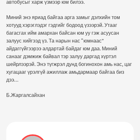
автобусыг харж үзмээр юм билээ.
Миний энэ яриад байгаа арга замыг дэлхийн том
хотууд хэрэглэдэг гэдгийг бодоод үзээрэй. Утааг
багасгах ийм амархан байсан юм уу гэж асуусан
залуус хийгээд үз. Та нарын нас “юмнаас”
айдаггүйгээрээ алдартай байдаг юм даа. Миний
санааг дэмжиж байвал тэр залуу даргад хүртэл
шейрлээрэй. Энэ түгжрэл дунд богинохон амь нас, цаг
хугацааг үрэлгүй ажиллаж амьдармаар байгаа биз
дээ…
Б.Жаргалсайхан