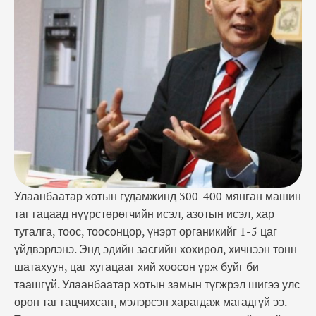
хоосон үрж буйг би таашгүй. Улаанбаатар хотын
замын түгжрэл шигээ улс орон таг гацчихсан,
мэлэрсэн харагдаж магадгүй ээ. Тэгэхээр нэн
түрүүнд автомашины түгжрэлийг шийдэх …
Улаанбаатар хотын гудамжинд 300-400 мянган машин
таг гацаад нүүрстөрөгчийн исэл, азотын исэл, хар
тугалга, тоос, тоосонцор, үнэрт органикийг 1-5 цаг
үйдвэрлэнэ. Энд эдийн засгийн хохирол, хичнээн тонн
шатахуун, цаг хугацааг хий хоосон үрж буйг би
таашгүй. Улаанбаатар хотын замын түгжрэл шигээ улс
орон таг гацчихсан, мэлэрсэн харагдаж магадгүй ээ.