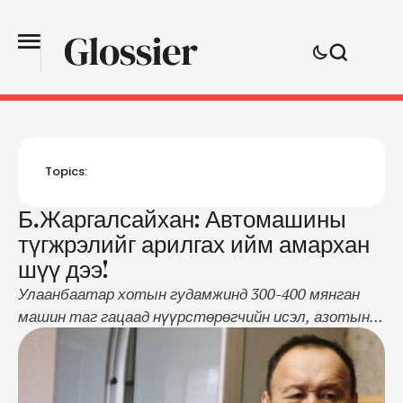
Topics:
Б.Жаргалсайхан: Автомашины
түгжрэлийг арилгах ийм амархан
шүү дээ!
Улаанбаатар хотын гудамжинд 300-400 мянган
машин таг гацаад нүүрстөрөгчийн исэл, азотын
исэл, хар тугалга, тоос, тоосонцор, үнэрт
органикийг 1-5 цаг үйдвэрлэнэ. Энд эдийн засгийн
хохирол, хичнээн тонн шатахуун, цаг хугацааг хий