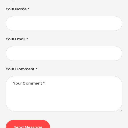
t
e
Your Name *
r
n
a
ti
v
e
Your Email *
:
Your Comment *
Send Message