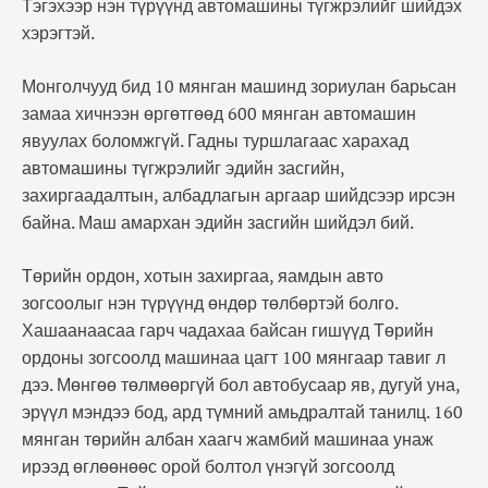
Тэгэхээр нэн түрүүнд автомашины түгжрэлийг шийдэх
хэрэгтэй.
Монголчууд бид 10 мянган машинд зориулан барьсан
замаа хичнээн өргөтгөөд 600 мянган автомашин
явуулах боломжгүй. Гадны туршлагаас харахад
автомашины түгжрэлийг эдийн засгийн,
захиргаадалтын, албадлагын аргаар шийдсээр ирсэн
байна. Маш амархан эдийн засгийн шийдэл бий.
Төрийн ордон, хотын захиргаа, яамдын авто
зогсоолыг нэн түрүүнд өндөр төлбөртэй болго.
Хашаанаасаа гарч чадахаа байсан гишүүд Төрийн
ордоны зогсоолд машинаа цагт 100 мянгаар тавиг л
дээ. Мөнгөө төлмөөргүй бол автобусаар яв, дугуй уна,
эрүүл мэндээ бод, ард түмний амьдралтай танилц. 160
мянган төрийн албан хаагч жамбий машинаа унаж
ирээд өглөөнөөс орой болтол үнэгүй зогсоолд