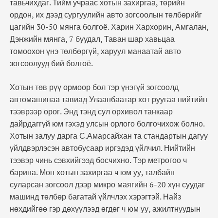
тавьчихдаг. Тийм учраас хотын захиргаа, төрийн
ордон, их дээд сургуулийн авто зогсоолын төлбөрийг
цагийн 30-50 мянга болгоё. Харин Хархорин, Амгалан,
Дэнжийн мянга, 7 буудал, Таван шар хавьцаа
томоохон үнэ төлбөргүй, харуул манаатай авто
зогсоолууд бий болгоё.
Хотын төв рүү ормоор бол тэр үнэгүй зогсоолд
автомашинаа тавиад Улаанбаатар хот руугаа нийтийн
тээврээр орог. Энд тэнд сул орхивол танкаар
дайрдаггүй юм гэхэд улсын орлого болгочихож болно.
Хотын залуу дарга С.Амарсайхан та стандартын дагуу
үйлдвэрлэсэн автобусаар иргэдэд үйлчил. Нийтийн
тээвэр чинь сэвхийгээд босчихно. Тэр метрогоо ч
барина. Мөн хотын захиргаа ч юм уу, талбайн
суларсан зогсоол дээр микро маягийн 6-20 хүн суудаг
машинд төлбөр багатай үйлчлэх хэрэгтэй. Найз
нөхдийгөө гэр дөхүүлээд өгдөг ч юм уу, ажилтнуудын