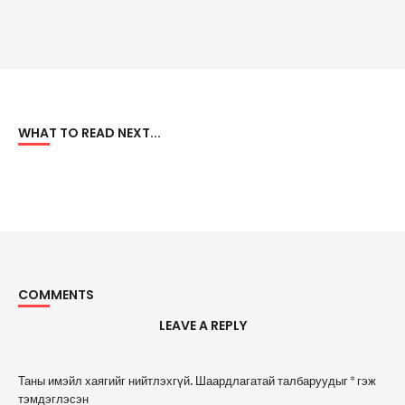
WHAT TO READ NEXT...
COMMENTS
LEAVE A REPLY
A
Таны имэйл хаягийг нийтлэхгүй.
Шаардлагатай талбаруудыг
*
гэж
l
тэмдэглэсэн