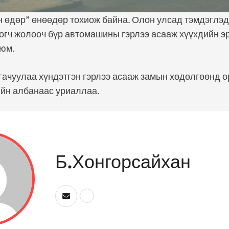
 өдөр” өнөөдөр тохиож байна. Олон улсад тэмдэглэд
гч жолооч бүр автомашины гэрлээ асааж хүүхдийн э
 юм.
гачуулаа хүндэтгэн гэрлээ асааж замын хөдөлгөөнд 
ийн албанаас уриаллаа.
Б.Хонгорсайхан