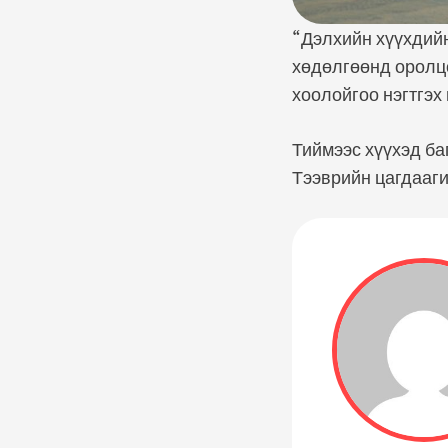
“Дэлхийн хүүхдийн
хөдөлгөөнд оролцо
хоолойгоо нэгтгэх
Тиймээс хүүхэд ба
Тээврийн цагдааг