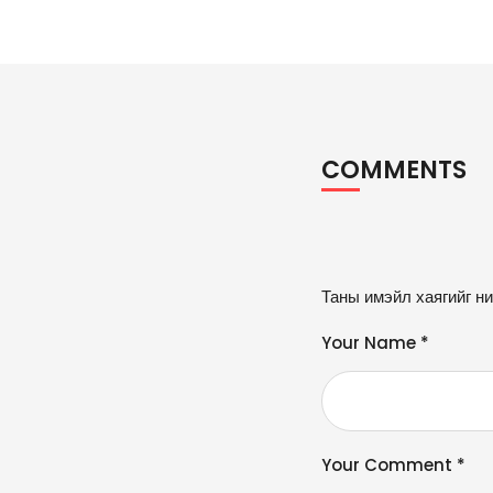
COMMENTS
A
Таны имэйл хаягийг ни
lt
e
Your Name *
r
n
a
ti
v
Your Comment *
e