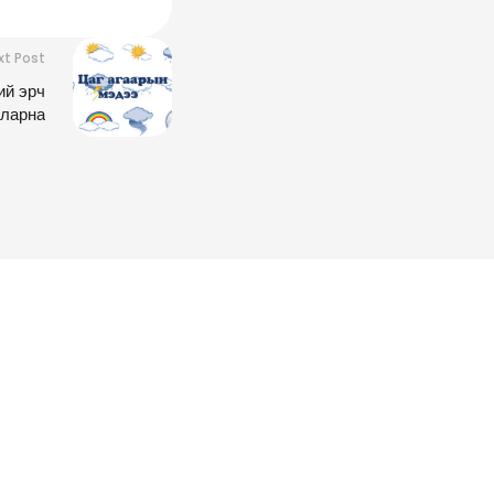
xt Post
ий эрч
уларна