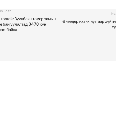
us Post
Ne
 толгой-Зүүнбаян төмөр замын
Өнөөдөр ихэнх нутгаар хүйтн
н байгуулалтад 3478 хүн
с
лаж байна