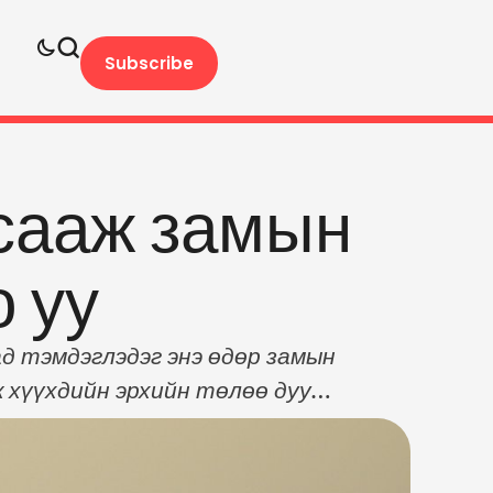
Subscribe
асааж замын
 уу
д тэмдэглэдэг энэ өдөр замын
 хүүхдийн эрхийн төлөө дуу
эн гэрлээ асааж замын хөдөлгөөнд