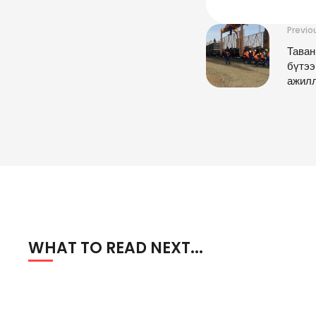
Previo
Таван
бүтээ
ажил
WHAT TO READ NEXT...