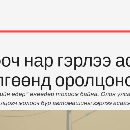
оч нар гэрлээ 
лгөөнд оролцоно
ийн өдөр” өнөөдөр тохиож байна. Олон улса
лцогч жолооч бүр автомашины гэрлээ асааж
гэх юм. Тиймээс хүүхэд багачуулаа хүндэтг
рийн цагдаагийн албанаас уриаллаа.