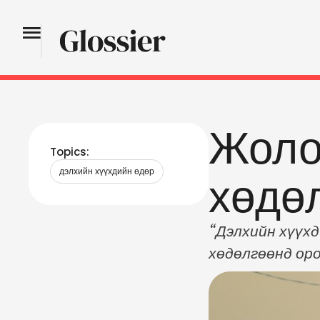
Жоло
Topics:
дэлхийн хүүхдийн өдөр
хөдө
“Дэлхийн хүүхд
хөдөлгөөнд оро
хоолойгоо нэгт
оролцохыг Тээв