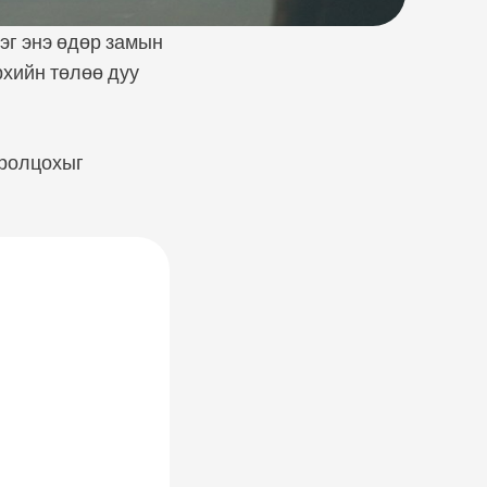
эг энэ өдөр замын
рхийн төлөө дуу
оролцохыг