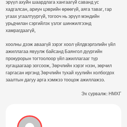
эрүүл ахуйн шаардлага хангаагүй саванд ус
хадгалсан, ариун цэврийн өрөөгүй, аяга таваг, гар
угаах угаалтуургүй, тогооч нь эрүүл мэндийн
урьдчилан сэргийлэх үзлэг шинжилгээнд
хамрагдаагүй,
хоолны дээж аваагүй зэрэг хоол үйлдвэрлэлийн үйл
ажиллагаа явуулж байсанд Баянгол дүүргийн
прокурорын тогтоолоор үйл ажиллагааг түр
хугацаагаар зогсоож, Зөрчлийн хэрэг нээн, зөрчил
гаргасан иргэнд Зөрчлийн тухай хуулийн холбогдох
заалтын дагуу арга хэмжээ тооцож ажиллажээ.
Эх сурвалж: НМХГ