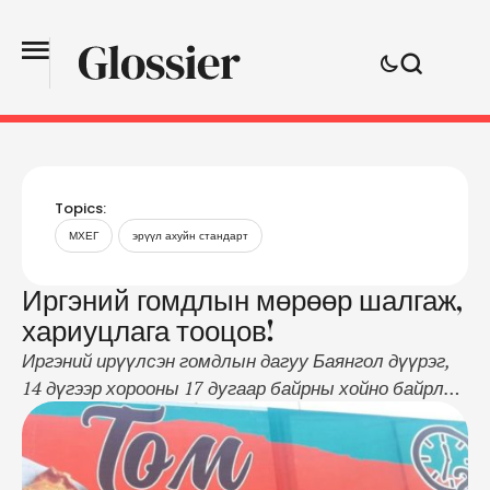
Topics:
МХЕГ
эрүүл ахуйн стандарт
Иргэний гомдлын мөрөөр шалгаж,
хариуцлага тооцов!
Иргэний ирүүлсэн гомдлын дагуу Баянгол дүүрэг,
14 дүгээр хорооны 17 дугаар байрны хойно байрлах
“Том хуушуур” цайны газарт хяналт шалгалт
хийжээ. Шалгалтаар барилга байгууламж нь эрх
бүхий байгууллагаас хянаж баталгаажуулсан