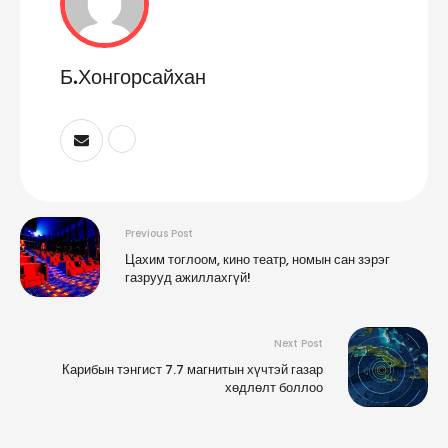
Б.Хонгорсайхан
Previous Post
Цахим тоглоом, кино театр, номын сан зэрэг
газрууд ажиллахгүй!
Next Post
​Карибын тэнгист 7.7 магнитын хүчтэй газар
хөдлөлт боллоо