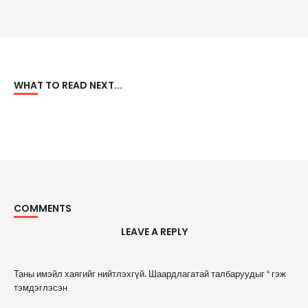
WHAT TO READ NEXT...
COMMENTS
LEAVE A REPLY
A
Таны имэйл хаягийг нийтлэхгүй.
Шаардлагатай талбаруудыг
*
гэж
l
тэмдэглэсэн
t