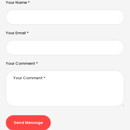
e
Your Name *
r
n
a
ti
v
e
Your Email *
:
Your Comment *
Send Message