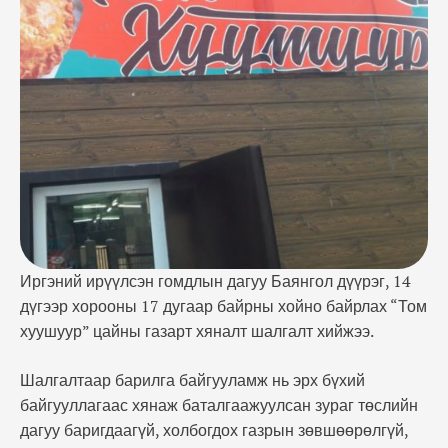
зураг төслийн дагуу баригдаагүй, холбогдох
газрын зөвшөөрөлгүй, эрүүл ахуйн шаардлага
хангаагүй саванд ус хадгалсан, ариун цэврийн
өрөөгүй, аяга таваг, гар угаах угаалтуургүй,
тогооч нь эрүүл …
Иргэний ирүүлсэн гомдлын дагуу Баянгол дүүрэг, 14
дүгээр хорооны 17 дугаар байрны хойно байрлах “Том
хуушуур” цайны газарт хяналт шалгалт хийжээ.
Шалгалтаар барилга байгууламж нь эрх бүхий
байгууллагаас хянаж баталгаажуулсан зураг төслийн
дагуу баригдаагүй, холбогдох газрын зөвшөөрөлгүй,