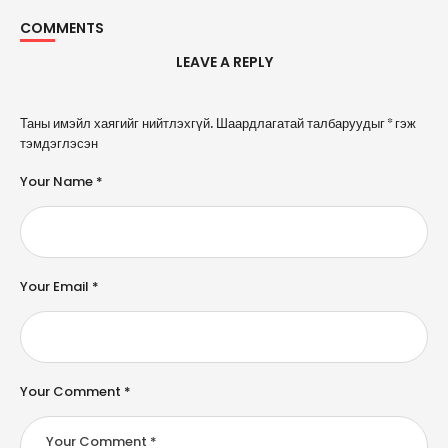
COMMENTS
LEAVE A REPLY
A
Таны имэйл хаягийг нийтлэхгүй.
Шаардлагатай талбаруудыг
*
гэж
l
тэмдэглэсэн
t
e
Your Name *
r
n
a
ti
v
e
Your Email *
:
Your Comment *