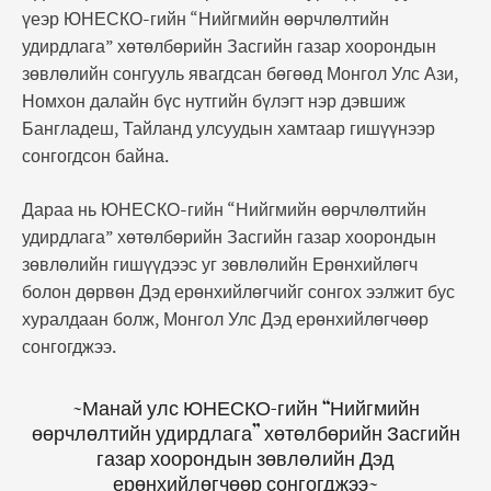
үеэр ЮНЕСКО-гийн “Нийгмийн өөрчлөлтийн
удирдлага” хөтөлбөрийн Засгийн газар хоорондын
зөвлөлийн сонгууль явагдсан бөгөөд Монгол Улс Ази,
Номхон далайн бүс нутгийн бүлэгт нэр дэвшиж
Бангладеш, Тайланд улсуудын хамтаар гишүүнээр
сонгогдсон байна.
Дараа нь ЮНЕСКО-гийн “Нийгмийн өөрчлөлтийн
удирдлага” хөтөлбөрийн Засгийн газар хоорондын
зөвлөлийн гишүүдээс уг зөвлөлийн Ерөнхийлөгч
болон дөрвөн Дэд ерөнхийлөгчийг сонгох ээлжит бус
хуралдаан болж, Монгол Улс Дэд ерөнхийлөгчөөр
сонгогджээ.
~Манай улс ЮНЕСКО-гийн “Нийгмийн
өөрчлөлтийн удирдлага” хөтөлбөрийн Засгийн
газар хоорондын зөвлөлийн Дэд
ерөнхийлөгчөөр сонгогджээ~