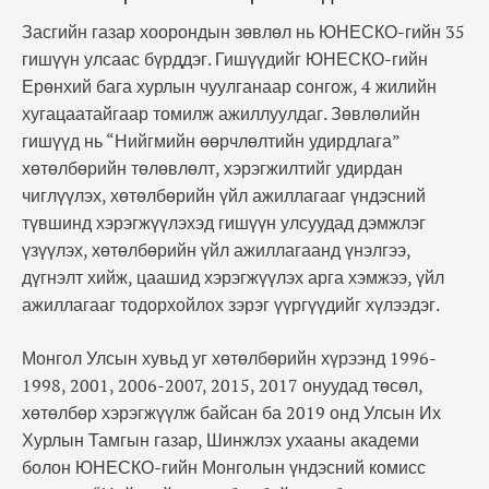
Засгийн газар хоорондын зөвлөл нь ЮНЕСКО-гийн 35
гишүүн улсаас бүрддэг. Гишүүдийг ЮНЕСКО-гийн
Ерөнхий бага хурлын чуулганаар сонгож, 4 жилийн
хугацаатайгаар томилж ажиллуулдаг. Зөвлөлийн
гишүүд нь “Нийгмийн өөрчлөлтийн удирдлага”
хөтөлбөрийн төлөвлөлт, хэрэгжилтийг удирдан
чиглүүлэх, хөтөлбөрийн үйл ажиллагааг үндэсний
түвшинд хэрэгжүүлэхэд гишүүн улсуудад дэмжлэг
үзүүлэх, хөтөлбөрийн үйл ажиллагаанд үнэлгээ,
дүгнэлт хийж, цаашид хэрэгжүүлэх арга хэмжээ, үйл
ажиллагааг тодорхойлох зэрэг үүргүүдийг хүлээдэг.
Монгол Улсын хувьд уг хөтөлбөрийн хүрээнд 1996-
1998, 2001, 2006-2007, 2015, 2017 онуудад төсөл,
хөтөлбөр хэрэгжүүлж байсан ба 2019 онд Улсын Их
Хурлын Тамгын газар, Шинжлэх ухааны академи
болон ЮНЕСКО-гийн Монголын үндэсний комисс