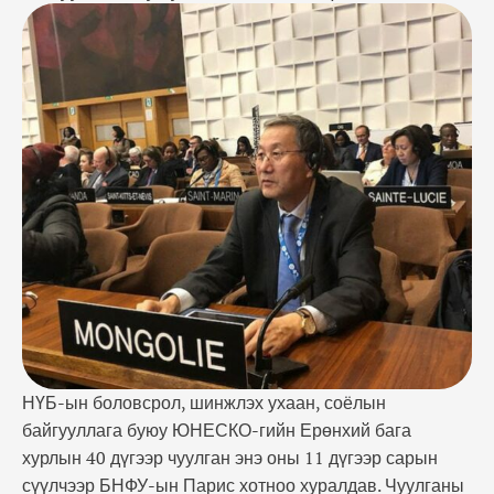
хурлын 40 дүгээр чуулган энэ оны 11 дүгээр сарын
сүүлчээр БНФУ-ын Парис хотноо хуралдав.
Чуулганы үеэр ЮНЕСКО-гийн “Нийгмийн
өөрчлөлтийн удирдлага” хөтөлбөрийн Засгийн
газар хоорондын зөвлөлийн сонгууль явагдсан
бөгөөд Монгол Улс Ази, Номхон далайн бүс
нутгийн бүлэгт нэр дэвшиж Бангладеш, Тайланд
улсуудын хамтаар гишүүнээр сонгогдсон байна. …
НҮБ-ын боловсрол, шинжлэх ухаан, соёлын
байгууллага буюу ЮНЕСКО-гийн Ерөнхий бага
хурлын 40 дүгээр чуулган энэ оны 11 дүгээр сарын
сүүлчээр БНФУ-ын Парис хотноо хуралдав. Чуулганы