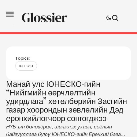
Topics:
ЮНЕСКО
Манай улс ЮНЕСКО-гийн
“Нийгмийн өөрчлөлтийн
удирдлага” хөтөлбөрийн Засгийн
газар хоорондын зөвлөлийн Дэд
ерөнхийлөгчөөр сонгогджээ
НҮБ-ын боловсрол, шинжлэх ухаан, соёлын
байгууллага буюу ЮНЕСКО-гийн Ерөнхий бага