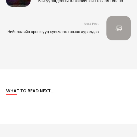
байгуулагдсaны 10 жилийн ойн тоглолт болно
Next Post
Нийслэлийн орон сууц хувьчлах товчоо хуралдав
WHAT TO READ NEXT...