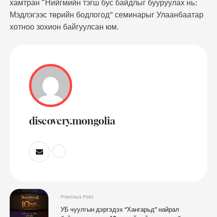
хамтран “Нийгмийн тэгш бус байдлыг бууруулах нь:
Мэдлэгээс төрийн бодлогод” семинарыг Улаанбаатар
хотноо зохион байгуулсан юм.
discovery.mongolia
Previous Post
УБ чуулгын дэргэдэх “Хангарьд” найрал