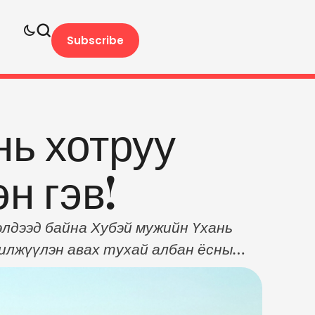
Subscribe
ь хотруу
н гэв!
элдээд байна Хубэй мужийн Үхань
шилжүүлэн авах тухай албан ёсны
ын яамаараа дамжуулан Хятадын
ань хотоос иргэдээ шилжүүлэн авах