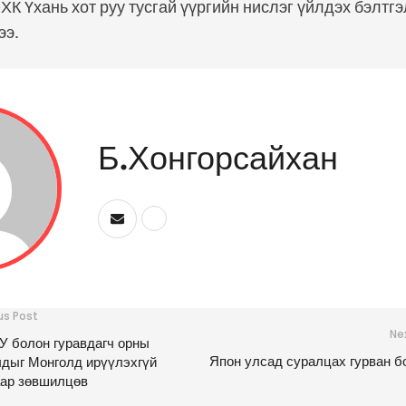
К Үхань хот руу тусгай үүргийн нислэг үйлдэх бэлтгэ
ээ.
Б.Хонгорсайхан
us Post
Ne
 болон гуравдагч орны
Япон улсад суралцах гурван 
дыг Монголд ирүүлэхгүй
ар зөвшилцөв