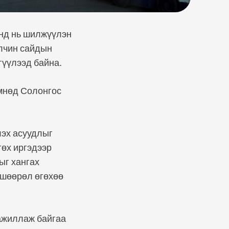
онд нь шилжүүлэн
Элчин сайдын
гүүлээд байна.
Өмнөд Солонгос
лэх асуудлыг
гөх иргэдээр
ыг хангах
вшөөрөл өгөхөө
ажиллаж байгаа