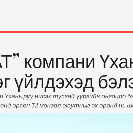
Т” компани Үхан
г үйлдэхэд бэлэ
 Үхань руу нисэх тусгай үүргийн онгоцоо б
онд орсон 32 монгол оюутныг эх оронд нь 
аад харилцааны яам Бээжин дэх Элчин сайд
 яаманд ноот бичгээр хүргүүлээд байна. Үх
к, Франц, Япон, …