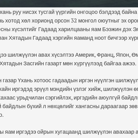
ань руу нисэх тусгай үүргийн онгоцоо бэлдээд байна
ь хотод хөл хорионд орсон 32 монгол оюутныг эх ор
ёсны хүсэлтийг Гадаад харилцааны яам Бээжин дэх 
ан Хятадын Гадаад хэргийн яаманд ноот бичгээр хүр
дээ шилжүүлэн авах хүсэлтээ Америк, Франц, Япон, 
с Хятадын Засгийн газарт мөн хүргүүлээд байгаа ажээ.
 газар Үхань хотоос гадаадын иргэн нүүлгэн шилжүү
айн иргэдэд эрүүл мэндийн үзлэг хийж, шилжүүлэн ө
ахаас урьдчилан сэргийлэх, иргэдийн аюулгүй байдл
й байдлын бүхий л нөхцөлийг хангасны дараагаар зө
о.
ы яам иргэдээ ойрын хугацаанд шилжүүлэн авахаар 