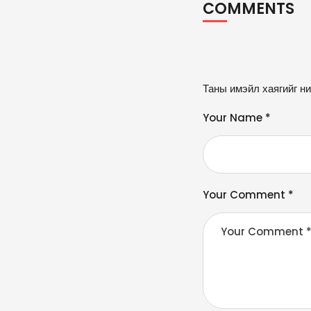
COMMENTS
A
Таны имэйл хаягийг ни
lt
e
Your Name *
r
n
a
ti
v
Your Comment *
e
: