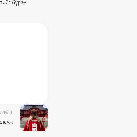
лийг бүрэн
xt Post
боломж