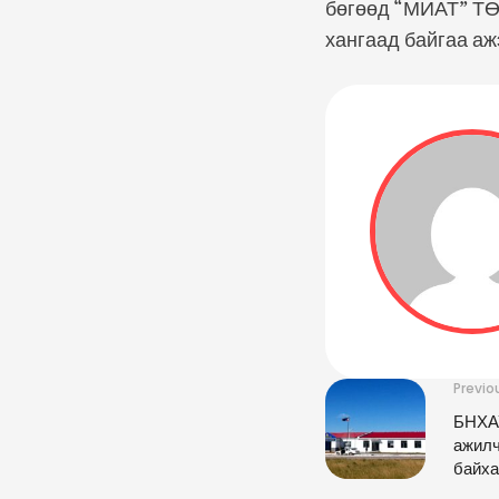
бөгөөд “МИАТ” ТӨХ
хангаад байгаа аж
Previo
БНХАУ
ажилч
байха