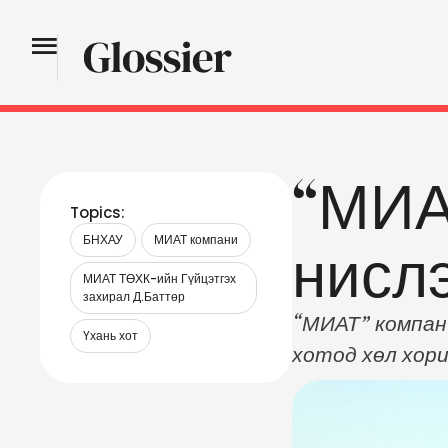
“МИА
Topics:
БНХАУ
МИАТ компани
нислэ
МИАТ ТӨХК-ийн Гүйцэтгэх 
захирал Д.Баттөр
“МИАТ” компани
Үхань хот
хотод хөл хори
хүсэлтийг Гад
Гадаад хэргийн
хүсэлтээ Амери