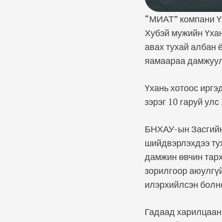
“МИАТ” компани Үх
Хубэй мужийн Үхан
авах тухай албан 
яамаараа дамжуул
Үхань хотоос иргэ
зэрэг 10 гаруй ул
БНХАУ-ын Засгийн
шийдвэрлэхдээ тух
дамжин өвчин тарх
зорилгоор аюулгү
илэрхийлсэн болн
Гадаад харилцаан