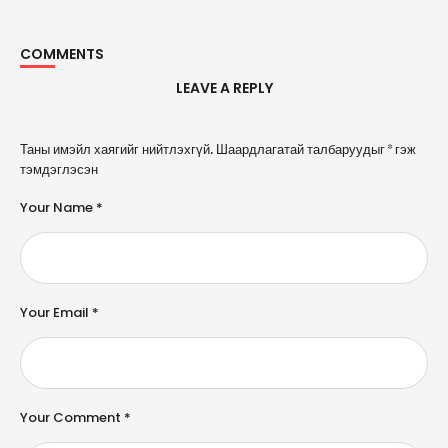
COMMENTS
LEAVE A REPLY
A
Таны имэйл хаягийг нийтлэхгүй.
Шаардлагатай талбаруудыг
*
гэж
l
тэмдэглэсэн
t
e
Your Name *
r
n
a
ti
v
e
Your Email *
:
Your Comment *