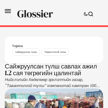
Topics:
сайжруулсан түлш
Тавантолгой түлш
Сайжруулсан түлш савлах ажил
1.2 сая төгрөгийн цалинтай
Нийслэлийн Хөдөлмөр эрхлэлтийн газар,
“Тавантолгой түлш” компанитай хамтран 500
ажлын байр зарласан талаар өнөөдөр мэдээлэл
хийлээ. . Сайжруулсан түлш савлах ажил хийх
сонирхолтой иргэдийг нийслэлийн Хөдөлмөр