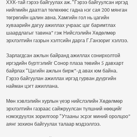
ХХК-тай гэрээ байгуулах аж. “Гэрээ байгуулсан иргэд
нийгмийн даатгал төлөхөөс гадна нэг сая 200 мянган
төгрөгийн цалин авна. Хамгийн гол нь цагийн
хуваарийн дагуу ажиллах учраас цаг баримтлах
шаардлагыг тавина” гэж Нийслэлийн Хөдөлмөр
эрхлэлтийн газрын хэлтсийн дарга Г.Ганзориг хэллээ.
Зарлагдсан ажлын байранд ажиллах сонирхолтой
иргэдийн бүртгэлийг Сонор плаза төвийн 5 давхарт
байрлах “Цагийн ажлын бирж”-д авах юм байна.
Гэрээ байгуулан ажиллах иргэд гурван дүүргийн
найман цэгт ажиллана.
Мөн хэвлэлийн хурлын үеэр нийслэлийн Хөдөлмөр
эрхлэлтийн газраас сайжруулсан түлшний нөөцийг
нэмэгдүүлэх зорилгоор “Утааны эсрэг миний оролцоо”
аянг зохион байгуулах талаар мэдээллээ.