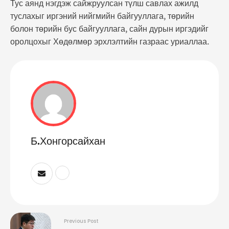
Тус аянд нэгдэж сайжруулсан түлш савлах ажилд
туслахыг иргэний нийгмийн байгууллага, төрийн
болон төрийн бус байгууллага, сайн дурын иргэдийг
оролцохыг Хөдөлмөр эрхлэлтийн газраас уриаллаа.
Б.Хонгорсайхан
Previous Post