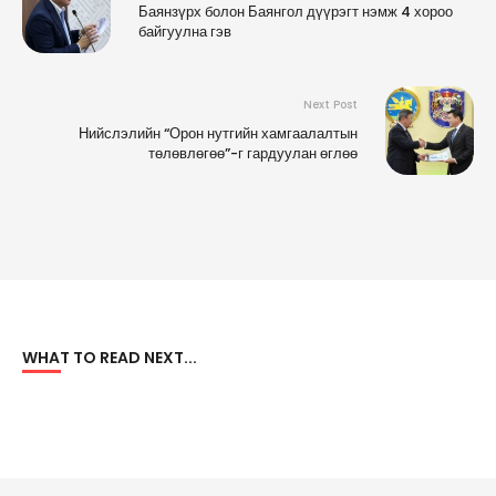
Баянзүрх болон Баянгол дүүрэгт нэмж 4 хороо
байгуулна гэв
Next Post
Нийслэлийн “Орон нутгийн хамгаалалтын
төлөвлөгөө”-г гардуулан өглөө
WHAT TO READ NEXT...