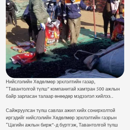
эрхлэлтийн газрын “Цагийн ажлын бирж”-д
бүртгэж, Тавантолгой түлш ХХК-тай гэрээ
байгуулах аж. “Гэрээ байгуулсан иргэд нийгмийн
даатгал төлөхөөс гадна нэг сая 200 мянган
төгрөгийн цалин авна. Хамгийн гол нь …
Нийслэлийн Хөдөлмөр эрхлэлтийн газар,
“Тавантолгой түлш” компанитай хамтран 500 ажлын
байр зарласан талаар өнөөдөр мэдээлэл хийлээ. .
Сайжруулсан түлш савлах ажил хийх сонирхолтой
иргэдийг нийслэлийн Хөдөлмөр эрхлэлтийн газрын
“Цагийн ажлын бирж”-д бүртгэж, Тавантолгой түлш